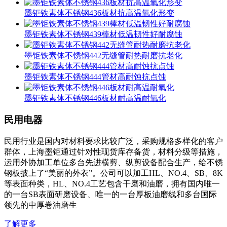
墨钜铁素体不锈钢436板材抗高温氧化形变
墨钜铁素体不锈钢439棒材低温韧性好耐腐蚀
墨钜铁素体不锈钢442无缝管耐热耐磨抗老化
墨钜铁素体不锈钢444管材高耐蚀抗点蚀
墨钜铁素体不锈钢446板材耐高温耐氧化
民用电器
民用行业是国内对材料要求比较广泛，采购规格多样化的客户
群体，上海墨钜通过针对性现货库存备货，材料分级等措施，
运用外协加工单位多台先进横剪、纵剪设备配合生产，给不锈
钢板披上了“美丽的外衣”。公司可以加工HL、NO.4、SB、8K
等表面种类，HL、NO.4工艺包含干磨和油磨，拥有国内唯一
的一台SB表面研磨设备、唯一的一台厚板油磨线和多台国际
领先的中厚卷油磨生
了解更多