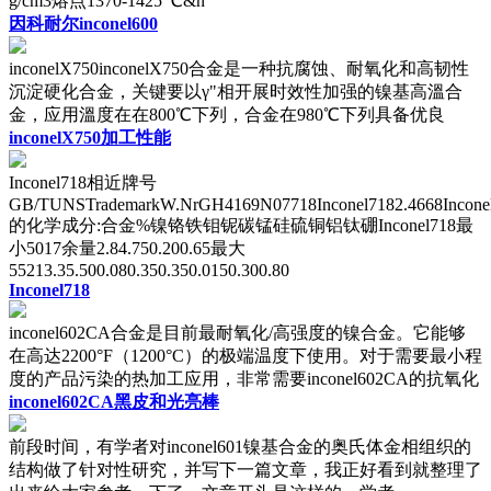
g/cm3熔点1370-1425 ℃&n
因科耐尔inconel600
inconelX750inconelX750合金是一种抗腐蚀、耐氧化和高韧性
沉淀硬化合金，关键要以γ"相开展时效性加强的镍基高溫合
金，应用溫度在在800℃下列，合金在980℃下列具备优良
inconelX750加工性能
Inconel718相近牌号
GB/TUNSTrademarkW.NrGH4169N07718Inconel7182.4668Incone
的化学成分:合金%镍铬铁钼铌碳锰硅硫铜铝钛硼Inconel718最
小5017余量2.84.750.200.65最大
55213.35.500.080.350.350.0150.300.80
Inconel718
inconel602CA合金是目前最耐氧化/高强度的镍合金。它能够
在高达2200°F（1200°C）的极端温度下使用。对于需要最小程
度的产品污染的热加工应用，非常需要inconel602CA的抗氧化
inconel602CA黑皮和光亮棒
前段时间，有学者对inconel601镍基合金的奥氏体金相组织的
结构做了针对性研究，并写下一篇文章，我正好看到就整理了