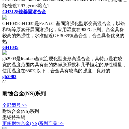
能:密度7.93 g/cm3熔点1
GH3128镍基固溶合金
GH1035GH1035是Fe-Ni-Cr基固溶强化型形变高溫合金，以铬
和钨等原素开展固溶强化，应用温度在900℃下列。合金具备
较高的热强性，水准贴近GH3039镍基合金，合金具备优良的
热
GH1035
gh2903是fe-ni-co基沉淀硬化型变形高温合金，其特点是在较
宽的温度范围内具有低的热膨胀系数和几乎恒定的弹性模量，
使用温度在650℃以下，合金具有较高的强度、良好的
gh2903
G
耐蚀合金(NS)系列
全部型号 >>
耐蚀合金(NS)系列
墨钜特殊钢
更多耐蚀合金(NS)系列产品 >>