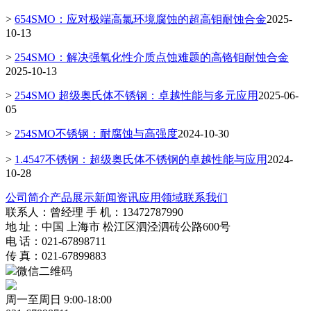
>
654SMO：应对极端高氯环境腐蚀的超高钼耐蚀合金
2025-
10-13
>
254SMO：解决强氧化性介质点蚀难题的高铬钼耐蚀合金
2025-10-13
>
254SMO 超级奥氏体不锈钢：卓越性能与多元应用
2025-06-
05
>
254SMO不锈钢：耐腐蚀与高强度
2024-10-30
>
1.4547不锈钢：超级奥氏体不锈钢的卓越性能与应用
2024-
10-28
公司简介
产品展示
新闻资讯
应用领域
联系我们
联系人：曾经理 手 机：13472787990
地 址：中国 上海市 松江区泗泾泗砖公路600号
电 话：021-67898711
传 真：021-67899883
微信二维码
周一至周日 9:00-18:00