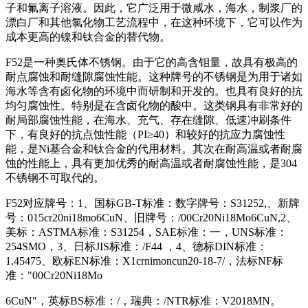
子和氟离子溶液。因此，它广泛用于微咸水，海水，制浆厂的
漂白厂和其他氯化物工艺流程中，在这种环境下，它可以作为
成本更高的镍和钛合金的替代物。
F52是一种奥氏体不锈钢。由于它的高含钼量，故具有极高的
耐点腐蚀和耐缝隙腐蚀性能。这种牌号的不锈钢是为用于诸如
海水等含有卤化物的环境中而研制和开发的。也具有良好的抗
均匀腐蚀性。特别是在含卤化物的酸中。这类钢具有非常好的
耐局部腐蚀性能，在海水、充气、存在缝隙、低速冲刷条件
下，有良好的抗点蚀性能（PI≥40）和较好的抗应力腐蚀性
能，是Ni基合金和钛合金的代用材料。其次在耐高温或者耐腐
蚀的性能上，具有更加优秀的耐高温或者耐腐蚀性能，是304
不锈钢不可取代的。
F52对应牌号：1、国标GB-T标准：数字牌号：S31252,、新牌
号：015cr20ni18mo6CuN、旧牌号：/00Cr20Ni18Mo6CuN,2、
美标：ASTMA标准：S31254，SAE标准：一，UNS标准：
254SMO，3、日标JIS标准：/F44 ，4、德标DIN标准：
1.45475、欧标EN标准：X1crnimoncun20-18-7/，法标NF标
准："00Cr20Ni18Mo
6CuN"，英标BS标准：/，瑞典：/NTR标准：V2018MN。