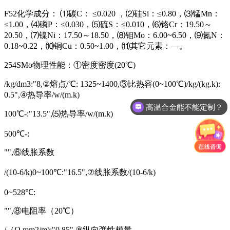
F52化学成分： ⑴碳C： ≤0.020 ，⑵硅Si：≤0.80，⑶锰Mn：
≤1.00，⑷磷P：≤0.030，⑸硫S：≤0.010，⑹铬Cr：19.50～
20.50，⑺镍Ni：17.50～18.50，⑻钼Mo：6.00~6.50，⑼氮N：
0.18~0.22，⑽铜Cu：0.50~1.00，⑾其它元素：—。
254SMo物理性能：①密度密度(20℃)
/kg/dm3:"8,②熔点/℃: 1325~1400,③比热容(0~100℃)/kg/(kg.k):
0.5",④热导率/w/(m.k)
高温合金能不能定制？
100℃-:"13.5",⑸热导率/w/(m.k)
500℃-:
"",⑥线胀系数
/(10-6/k)0~100℃:"16.5",⑦线胀系数/(10-6/k)
0~528℃:
"",⑧电阻率（20℃）
/（Ω.mm2/m):"0.85",⑨纵向弹性模量