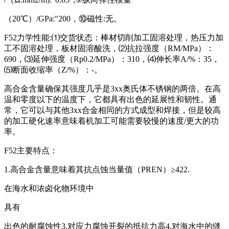
（20℃）/GPa:"200，⑩磁性:无。
F52力学性能:⑴交货状态：棒材切削加工固溶处理，热压力加
工不固溶处理，板材固溶酸洗，⑵抗拉强度（RM/MPa）：
690，⑶延伸强度（Rp0.2/MPa）：310，⑷伸长率A/%：35，
⑸断面收缩率（Z/%）：-。
高合金含量确保其强度几乎是3xx奥氏体不锈钢的两倍。在高
温和零度以下的温度下，它都具有出色的延展性和韧性。通
常，它可以与其他3xx合金相同的方式成型和焊接，但是较高
的加工硬化速率意味着机加工可能需要较慢的速度/更大的功
率。
F52主要特点：
1.高合金含量意味着其抗点蚀当量值（PREN）≥422.
在海水和浓卤化物环境中
具有
出色的耐腐蚀性3.对应力腐蚀开裂的抵抗力高4.对海水中的缝