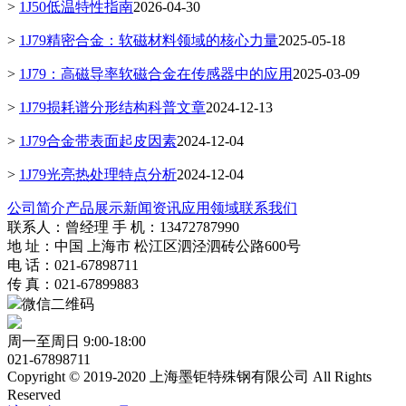
>
1J50低温特性指南
2026-04-30
>
1J79精密合金：软磁材料领域的核心力量
2025-05-18
>
1J79：高磁导率软磁合金在传感器中的应用
2025-03-09
>
1J79损耗谱分形结构科普文章
2024-12-13
>
1J79合金带表面起皮因素
2024-12-04
>
1J79光亮热处理特点分析
2024-12-04
公司简介
产品展示
新闻资讯
应用领域
联系我们
联系人：曾经理 手 机：13472787990
地 址：中国 上海市 松江区泗泾泗砖公路600号
电 话：021-67898711
传 真：021-67899883
微信二维码
周一至周日 9:00-18:00
021-67898711
Copyright © 2019-2020 上海墨钜特殊钢有限公司 All Rights
Reserved