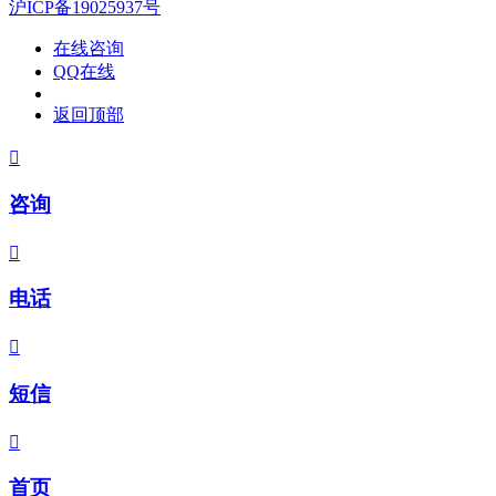
沪ICP备19025937号
在线咨询
QQ在线
返回顶部

咨询

电话

短信

首页