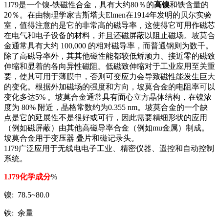
1J79是一个镍-铁磁性合金，具有大约80％的
高镍
和铁含量的
20％。在由物理学家古斯塔夫Elmen在1914年发明的贝尔实验
室，值得注意的是它的非常高的磁导率，这使得它可用作磁芯
在电气和电子设备的材料，并且还磁屏蔽以阻止磁场。坡莫合
金通常具有大约 100,000 的相对磁导率，而普通钢则为数千。
除了高磁导率外，其其他磁性能都较低矫顽力、接近零的磁致
伸缩和显着的各向异性磁阻。低磁致伸缩对于工业应用至关重
要，使其可用于薄膜中，否则可变应力会导致磁性能发生巨大
的变化。根据外加磁场的强度和方向，坡莫合金的电阻率可以
变化多达5% 。坡莫合金通常具有面心立方晶体结构，在镍浓
度为 80% 附近，晶格常数约为0.355 nm。坡莫合金的一个缺
点是它的延展性不是很好或可行，因此需要精细形状的应用
（例如磁屏蔽）由其他高磁导率合金（例如mu金属）制成。
坡莫合金用于变压器 叠片和磁记录头。
1J79广泛应用于无线电电子工业、精密仪器、遥控和自动控制
系统。
1J79化学成分
%
镍: 78.5~80.0
铁: 余量