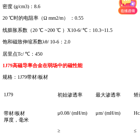
密度 (g/cm3)：8.6
20 ℃时的电阻率（Ω mm2/m） ：0.55
线膨胀系数（20 ℃ ~200 ℃ ）X10-6/ ℃：10.3~11.5
饱和磁致伸缩系数λθ/ 10-6：2.0
居里点Tc/ ℃：450
1J79高磁导率合金在弱场中的磁性能
规格：1J79带材/板材
1J79
初始渗透率
最大渗透率
矫
μ0.08/ (mH/m)
μm/ (mH/m)
Hc
带材/板材
厚度，毫米
≥
≤