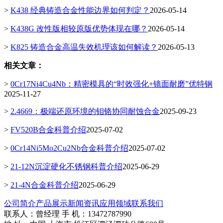
>
K438 经典铸造合金性能边界如何判定？
2026-05-14
>
K438G 改性版相较原版优势体现在哪？
2026-05-14
>
K825 铸造合金高温失效机理该如何解读？
2026-05-13
相关文章：
>
0Cr17Ni4Cu4Nb：精密模具的“时效强化+镜面耐磨”优特钢
2025-11-27
>
2.4669：极端还原环境的钼铬协同耐蚀合金
2025-09-23
>
FV520B合金科普介绍
2025-07-02
>
0Cr14Ni5Mo2Cu2Nb合金科普介绍
2025-07-02
>
21-12N沉淀硬化不锈钢科普介绍
2025-06-29
>
21-4N合金科普介绍
2025-06-29
公司简介
产品展示
新闻资讯
应用领域
联系我们
联系人：曾经理 手 机：13472787990