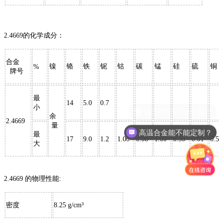
2.4669
的化学成分：
合金
镍
铬
铁
铌
钴
碳
锰
硅
硫
铜
%
牌号
最
14
5.0
0.7
小
余
2.4669
量
高温合金能不能定制？
最
17
9.0
1.2
1.00
0.08
1.00
0.50
0.01
0.5
大
2.4669
的物理性能
:
密度
8.25 g/cm
³