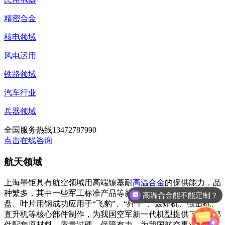
精密合金
核电领域
风电运用
铁路领域
汽车行业
兵器领域
全国服务热线
13472787990
点击在线咨询
航天领域
上海墨钜具有航空领域用高端镍基耐
高温合金
的保供能力，品
种繁多，其中一些军工标准产品等新型发动机涡轮盘、压气
高温合金能不能定制？
盘、叶片用钢成功应用于“飞豹”、“歼十”、轰炸机、强击机、
直升机等核心部件制作，为我国空军新一代机型提供了关键部
件配套原材料。质量过硬、保障有力，为我国航空事业具有航