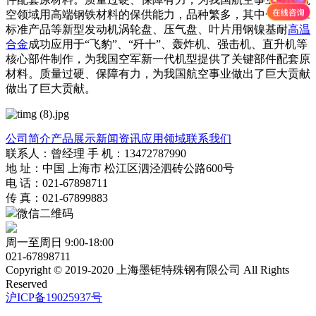
空领域用高端钢铁材料的保供能力，品种繁多，其中一些军工
标准产品等新型发动机涡轮盘、压气盘、叶片用钢镍基耐
高温
合金
成功应用于“飞豹”、“歼十”、轰炸机、强击机、直升机等
核心部件制作，为我国空军新一代机型提供了关键部件配套原
材料。质量过硬、保障有力，为我国航空事业做出了巨大贡献
做出了巨大贡献。
公司简介
产品展示
新闻资讯
应用领域
联系我们
联系人：曾经理 手 机：13472787990
地 址：中国 上海市 松江区泗泾泗砖公路600号
电 话：021-67898711
传 真：021-67899883
微信二维码
周一至周日 9:00-18:00
021-67898711
Copyright © 2019-2020 上海墨钜特殊钢有限公司 All Rights
Reserved
沪ICP备19025937号