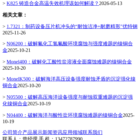
>
K825 铸造合金高温失效机理该如何解读？
2026-05-13
相关文章：
>
1.7321：制药设备压片机冲头的“耐蚀洁净+耐磨精形”优特钢
2025-11-26
>
N06200：破解氟化工氢氟酸环境腐蚀与强度难题的镍铜合
金
2025-10-21
>
Monel400：破解化工酸性盐溶液全面腐蚀难题的镍铜合金
2025-10-20
>
MonelK500：破解海洋高压设备强度耐蚀矛盾的沉淀强化镍
铜合金
2025-10-20
>
N05500：破解高压海洋设备强度与耐蚀双重难题的沉淀强
化镍铜合金
2025-10-19
>
N04400：破解海洋与酸性盐环境腐蚀难题的镍铜合金
2025-
10-19
公司简介
产品展示
新闻资讯
应用领域
联系我们
联系人：曾经理 手 机：13472787990