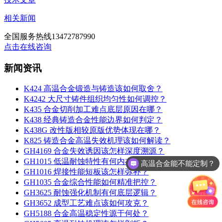
相关新闻
全国服务热线
13472787990
点击在线咨询
新闻资讯
K424 高温合金锻造与铸造该如何取舍？
K4242 大尺寸铸件组织均匀性如何调控？
K435 合金切削加工难点底层原因在哪？
K438 经典铸造合金性能边界如何判定？
K438G 改性版相较原版优势体现在哪？
K825 铸造合金高温失效机理该如何解读？
GH4169 合金失效诱因该怎样深度溯源？
GH1015 低温耐蚀特性有何内在规律？
高温合金能不能定制？
GH1016 焊接性能短板该怎样弥补？
GH1035 合金综合性能如何精准把控？
GH3625 耐蚀强化机制有何底层逻辑？
GH3652 成型工艺难点该如何攻克？
GH5188 合金高温稳定性源于何处？