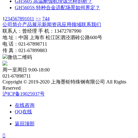
GH5605 高温耐蚀机理该怎样剖析？
GH5605S 特种合金适配场景如何界定？
1
2
3
4
5
6
7
8
9
10
11
>>
744
公司简介
产品展示
新闻资讯
应用领域
联系我们
联系人：曾经理 手 机：13472787990
地 址：中国 上海市 松江区泗泾泗砖公路600号
电 话：021-67898711
传 真：021-67899883
微信二维码
周一至周日 9:00-18:00
021-67898711
Copyright © 2019-2020 上海墨钜特殊钢有限公司 All Rights
Reserved
沪ICP备19025937号
在线咨询
QQ在线
返回顶部
