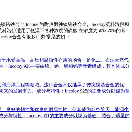
镍铬铁合金,Inconel为耐热耐蚀镍铬铁合金。Incoloy英科洛伊和
y英科洛伊适用于低温下各种浓度的硫酸;在浓度为50%-70%的苛
coloy合金有很多种类:常见的如 ：
。它适用于承受高温、高压和腐蚀性介质的场合，是化工、石油天然气
Incoloy 926主要由镍、铬、钼和钨等元素组成，其具体成分
油天然气和海洋工程等领域。这种合金不仅继承了传统镍基合金的优
的发展潜力。成分与特性：Incoloy 925的主要成分以镍为基
了高强度、良好的韧性和优良的耐腐蚀性，使其成为航空航天、能源生
与特性：Incoloy 901的主要成分以镍为基础，结合了适量的