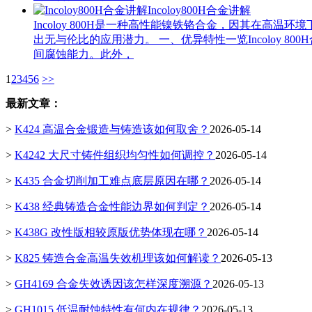
Incoloy800H合金讲解
Incoloy 800H是一种高性能镍铁铬合金，因其在
出无与伦比的应用潜力。 一、优异特性一览Incoloy 
间腐蚀能力。此外，
1
2
3
4
5
6
>>
最新文章：
>
K424 高温合金锻造与铸造该如何取舍？
2026-05-14
>
K4242 大尺寸铸件组织均匀性如何调控？
2026-05-14
>
K435 合金切削加工难点底层原因在哪？
2026-05-14
>
K438 经典铸造合金性能边界如何判定？
2026-05-14
>
K438G 改性版相较原版优势体现在哪？
2026-05-14
>
K825 铸造合金高温失效机理该如何解读？
2026-05-13
>
GH4169 合金失效诱因该怎样深度溯源？
2026-05-13
>
GH1015 低温耐蚀特性有何内在规律？
2026-05-13