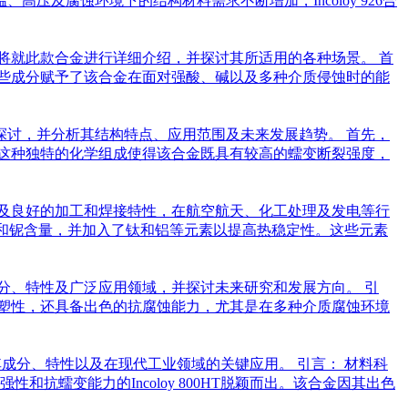
及腐蚀环境下的结构材料需求不断增加，Incoloy 926合
本文将就此款合金进行详细介绍，并探讨其所适用的各种场景。 首
。这些成分赋予了该合金在面对强酸、碱以及多种介质侵蚀时的能
进行深入探讨，并分析其结构特点、应用范围及未来发展趋势。 首先，
果。这种独特的化学组成使得该合金既具有较高的蠕变断裂强度，
度以及良好的加工和焊接特性，在航空航天、化工处理及发电等行
高的钼和铌含量，并加入了钛和铝等元素以提高热稳定性。这些元素
其成分、特性及广泛应用领域，并探讨未来研究和发展方向。 引
的韧塑性，还具备出色的抗腐蚀能力，尤其是在多种介质腐蚀环境
讨其成分、特性以及在现代工业领域的关键应用。 引言： 材料科
蠕变能力的Incoloy 800HT脱颖而出。该合金因其出色