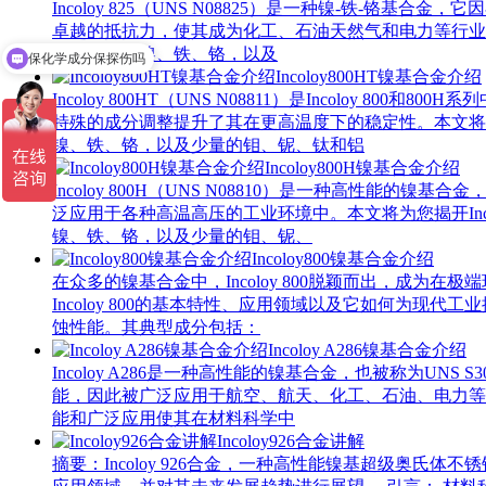
Incoloy 825（UNS N08825）是一种镍-铁-
卓越的抵抗力，使其成为化工、石油天然气和电力等行业中不可
要成分包括镍、铁、铬，以及
保化学成分保探伤吗
Incoloy800HT镍基合金介绍
Incoloy 800HT（UNS N08811）是Incoloy
特殊的成分调整提升了其在更高温度下的稳定性。本文将带您详细
镍、铁、铬，以及少量的钼、铌、钛和铝
Incoloy800H镍基合金介绍
Incoloy 800H（UNS N08810）是一种高性能
泛应用于各种高温高压的工业环境中。本文将为您揭开Incol
镍、铁、铬，以及少量的钼、铌、
Incoloy800镍基合金介绍
在众多的镍基合金中，Incoloy 800脱颖而出，
Incoloy 800的基本特性、应用领域以及它如何为现代工
蚀性能。其典型成分包括：
Incoloy A286镍基合金介绍
Incoloy A286是一种高性能的镍基合金，也被称为UNS 
能，因此被广泛应用于航空、航天、化工、石油、电力等领域
能和广泛应用使其在材料科学中
Incoloy926合金讲解
摘要：Incoloy 926合金，一种高性能镍基超级奥氏