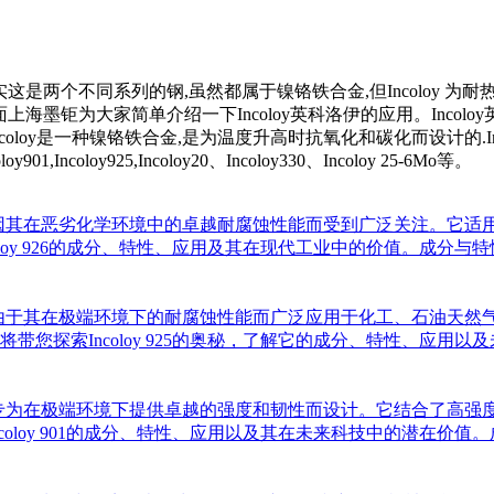
实这是两个不同系列的钢,虽然都属于镍铬铁合金,但Incoloy 为耐热
上海墨钜为大家简单介绍一下Incoloy英科洛伊的应用。Incolo
oloy是一种镍铬铁合金,是为温度升高时抗氧化和碳化而设计的.In
ncoloy901,Incoloy925,Incoloy20、Incoloy330、Incoloy 25-6Mo等。
能的镍基合金，因其在恶劣化学环境中的卓越耐腐蚀性能而受到广泛关注
oy 926的成分、特性、应用及其在现代工业中的价值。成分与特性：
能的镍基合金，由于其在极端环境下的耐腐蚀性能而广泛应用于化工、石
探索Incoloy 925的奥秘，了解它的成分、特性、应用以及未来
能的镍基合金，专为在极端环境下提供卓越的强度和韧性而设计。它结合
loy 901的成分、特性、应用以及其在未来科技中的潜在价值。成分