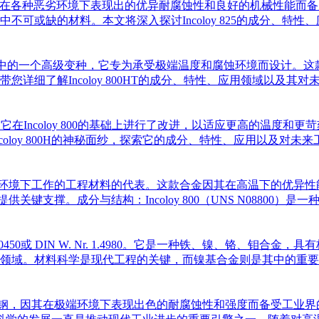
铬基合金，它因在各种恶劣环境下表现出的优异耐腐蚀性和良好的机械性能而备
或缺的材料。本文将深入探讨Incoloy 825的成分、特性、应用
 800和800H系列中的一个高级变种，它专为承受极端温度和腐蚀环境而设计
了解Incoloy 800HT的成分、特性、应用领域以及其对未来技
的镍基合金，它在Incoloy 800的基础上进行了改进，以适应更高
oy 800H的神秘面纱，探索它的成分、特性、应用以及对未来工业
成为在极端环境下工作的工程材料的代表。这款合金因其在高温下的优
业提供关键支撑。成分与结构：Incoloy 800（UNS N0880
S30450或 DIN W. Nr. 1.4980。它是一种铁、镍、铬、
。材料科学是现代工程的关键，而镍基合金则是其中的重要组成部分
体不锈钢，因其在极端环境下表现出色的耐腐蚀性和强度而备受工业界的青