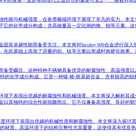
学的发展一直是推动现代工业进步的重要引擎之一。随着对高温、高压
越的耐腐蚀性能与机械强度，在各类极端环境下展现了非凡的实力。
，主要归功于它的化学成分构成：含高镍量及一定比例的铬、钼等元素
级合金因其卓越性能而备受关注。本文将对Incoloy 909合金
溶强化合金，在此基础上添加了适量的铝、钛等元素以形成时效硬化效
卓越的性能而备受瞩目。这种特种不锈钢具备优异的耐腐蚀性、高温强
势在于其独特的化学成分构成。它是一种镍-铬-铁基超合金，含有较
，在极端环境下表现出优越的耐腐蚀性和机械强度。本文将深入解析
）825合金以其独特的综合性能脱颖而出。它不仅兼备高强度、良好
，在极端温度环境下表现出优越的机械性质和耐腐蚀性。本文将深入探
质。高温环境下的结构完整性尤其重要，这使得具有优良热强性和抗