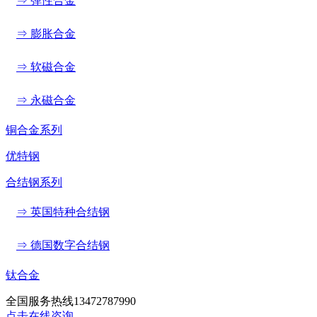
⇒ 弹性合金
⇒ 膨胀合金
⇒ 软磁合金
⇒ 永磁合金
铜合金系列
优特钢
合结钢系列
⇒ 英国特种合结钢
⇒ 德国数字合结钢
钛合金
全国服务热线
13472787990
点击在线咨询