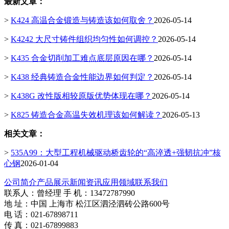
最新文章：
>
K424 高温合金锻造与铸造该如何取舍？
2026-05-14
>
K4242 大尺寸铸件组织均匀性如何调控？
2026-05-14
>
K435 合金切削加工难点底层原因在哪？
2026-05-14
>
K438 经典铸造合金性能边界如何判定？
2026-05-14
>
K438G 改性版相较原版优势体现在哪？
2026-05-14
>
K825 铸造合金高温失效机理该如何解读？
2026-05-13
相关文章：
>
535A99：大型工程机械驱动桥齿轮的“高淬透+强韧抗冲”核
心钢
2026-01-04
公司简介
产品展示
新闻资讯
应用领域
联系我们
联系人：曾经理 手 机：13472787990
地 址：中国 上海市 松江区泗泾泗砖公路600号
电 话：021-67898711
传 真：021-67899883