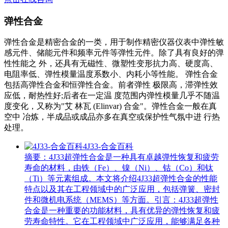
弹性合金
弹性合金是精密合金的一类，用于制作精密仪器仪表中弹性敏
感元件、储能元件和频率元件等弹性元件。除了具有良好的弹
性性能之 外，还具有无磁性、微塑性变形抗力高、硬度高、
电阻率低、弹性模量温度系数小、内耗小等性能。 弹性合金
包括高弹性合金和恒弹性合金。前者弹性 极限高，滞弹性效
应低，耐热性好;后者在一定温 度范围内弹性模量几乎不随温
度变化，又称为"艾 林瓦 (Elinvar) 合金"。弹性合金一般在真
空中 冶炼，半成品或成品亦多在真空或保护性气氛中进 行热
处理。
4J33-合金百科
摘要：4J33超弹性合金是一种具有卓越弹性恢复和疲劳
寿命的材料，由铁（Fe）、镍（Ni）、钴（Co）和钛
（Ti）等元素组成。本文将介绍4J33超弹性合金的性能
特点以及其在工程领域中的广泛应用，包括弹簧、密封
件和微机电系统（MEMS）等方面。引言：4J33超弹性
合金是一种重要的功能材料，具有优异的弹性恢复和疲
劳寿命特性。它在工程领域中广泛应用，能够满足各种