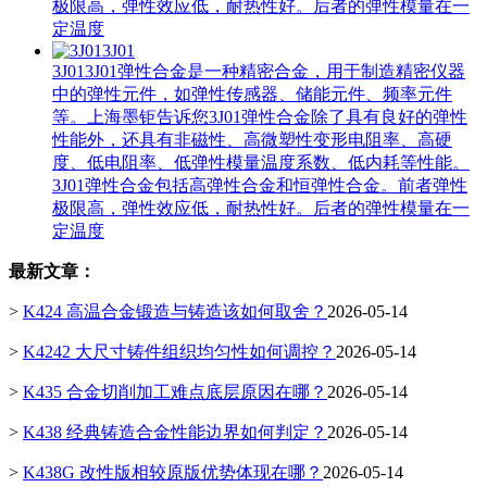
极限高，弹性效应低，耐热性好。后者的弹性模量在一
定温度
3J01
3J013J01弹性合金是一种精密合金，用于制造精密仪器
中的弹性元件，如弹性传感器、储能元件、频率元件
等。上海墨钜告诉您3J01弹性合金除了具有良好的弹性
性能外，还具有非磁性、高微塑性变形电阻率、高硬
度、低电阻率、低弹性模量温度系数、低内耗等性能。
3J01弹性合金包括高弹性合金和恒弹性合金。前者弹性
极限高，弹性效应低，耐热性好。后者的弹性模量在一
定温度
最新文章：
>
K424 高温合金锻造与铸造该如何取舍？
2026-05-14
>
K4242 大尺寸铸件组织均匀性如何调控？
2026-05-14
>
K435 合金切削加工难点底层原因在哪？
2026-05-14
>
K438 经典铸造合金性能边界如何判定？
2026-05-14
>
K438G 改性版相较原版优势体现在哪？
2026-05-14