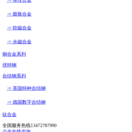
⇒ 弹性合金
⇒ 膨胀合金
⇒ 软磁合金
⇒ 永磁合金
铜合金系列
优特钢
合结钢系列
⇒ 英国特种合结钢
⇒ 德国数字合结钢
钛合金
全国服务热线
13472787990
点击在线咨询