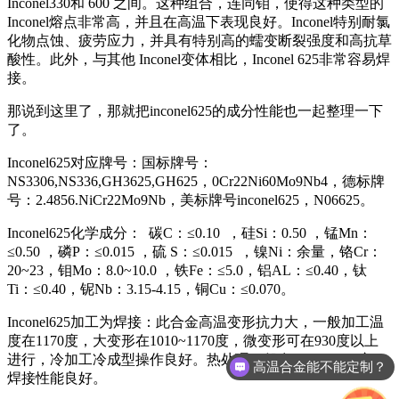
Inconel330和 600 之间。这种组合，连同钼，使得这种类型的
Inconel熔点非常高，并且在高温下表现良好。Inconel特别耐氯
化物点蚀、疲劳应力，并具有特别高的蠕变断裂强度和高抗草
酸性。此外，与其他 Inconel变体相比，Inconel 625非常容易焊
接。
那说到这里了，那就把inconel625的成分性能也一起整理一下
了。
Inconel625对应牌号：国标牌号：
NS3306,NS336,GH3625,GH625，0Cr22Ni60Mo9Nb4，德标牌
号：2.4856.NiCr22Mo9Nb，美标牌号inconel625，N06625。
Inconel625化学成分： 碳C：≤0.10 ，硅Si：0.50 ，锰Mn：
≤0.50 ，磷P：≤0.015 ，硫 S：≤0.015 ，镍Ni：余量，铬Cr：
20~23，钼Mo：8.0~10.0 ，铁Fe：≤5.0，铝AL：≤0.40，钛
Ti：≤0.40，铌Nb：3.15-4.15，铜Cu：≤0.070。
Inconel625加工为焊接：此合金高温变形抗力大，一般加工温
度在1170度，大变形在1010~1170度，微变形可在930度以上
进行，冷加工冷成型操作良好。热处理一般在1093~1204度。
高温合金能不能定制？
焊接性能良好。