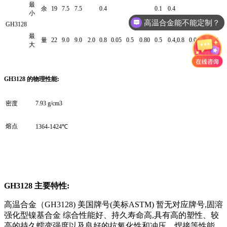
最
余
19
7.5
7.5
0.4
0.1
0.4
小
高温合金能不能定制？
GH3128
最
量
22
9.0
9.0
2.0
0.8
0.05
0.5
0.80
0.5
0.4,0.8
0.013
0.013
大
GH3128 的物理性能:
密度
7.93 g/cm3
熔点
1364-1424℃
GH3128 主要特性:
高温合金（GH3128) 美国牌号(美标ASTM) 暂无对应牌号,固溶
强化型镍基合金 综合性能好、持久寿命高,具有高的塑性、较
高的持久蠕变强度以及良好的抗氧化性和冲压、焊接等性能。