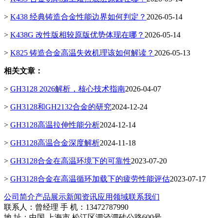
>
K438 经典铸造合金性能边界如何判定？
2026-05-14
>
K438G 改性版相较原版优势体现在哪？
2026-05-14
>
K825 铸造合金高温失效机理该如何解读？
2026-05-13
相关文章：
>
GH3128 2026解析，核心技术指南
2026-04-07
>
GH3128和GH2132合金的研究
2024-12-24
>
GH3128高温拉伸性能分析
2024-12-14
>
GH3128高温合金深度解析
2024-11-18
>
GH3128合金在高温环境下的可靠性
2023-07-20
>
GH3128合金在高温循环加载下的疲劳性能评估
2023-07-17
公司简介
产品展示
新闻资讯
应用领域
联系我们
联系人：曾经理 手 机：13472787990
地 址：中国 上海市 松江区泗泾泗砖公路600号