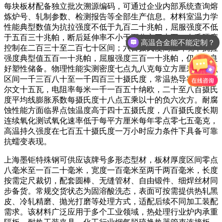
每块板材配备独立批次溯源编码，可通过企业内部系统查询熔
炼炉号、轧制参数、检测报告等全部生产信息。材料室温力学
性能典型数值为抗拉强度不低于九百二十兆帕，屈服强度不低
于五百三十兆帕，断后延伸率不小于百分之三十五，布氏硬度
高温合金能不能定制？
控制在二百三十至二百七十区间；六百摄氏度高温环境下抗拉
强度典型值五百一十兆帕，屈服强度三百一十兆帕，仍保有良
好塑性储备。物理性能实测密度七点九八克每立方厘米，熔点
区间一千三百八十至一千四百三十摄氏度，常温热导率每米开
尔文十五瓦，电阻率每米一千一百五十纳欧，二十至八百摄氏
度平均线膨胀系数每摄氏度十八点五乘以十的负六次方。耐腐
蚀性能方面临界点蚀温度高于四十五摄氏度，八百摄氏度长期
连续氧化测试氧化速率低于每平方厘米每年零点零七五毫克，
高温持久强度在七百五十摄氏度一万小时应力条件下具备可靠
抗蠕变表现。
上海墨钜特殊钢可供应该牌号多形态型材，板材厚度区间零点
八毫米至一百二十毫米，宽度一百毫米至两千两百毫米，长度
按需定尺裁切，配套圆棒、无缝管材、自由锻件、细焊丝材同
步备货。常规交货状态为固溶酸洗态，表面可按需提供热轧黑
皮、冷轧精磨、抛光打磨等处理方式，适配后续不同加工装配
需求。该材料广泛应用于多个工业领域，热处理行业炉内承重