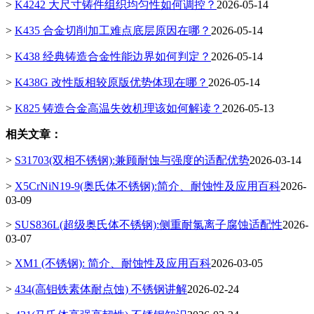
>
K4242 大尺寸铸件组织均匀性如何调控？
2026-05-14
>
K435 合金切削加工难点底层原因在哪？
2026-05-14
>
K438 经典铸造合金性能边界如何判定？
2026-05-14
>
K438G 改性版相较原版优势体现在哪？
2026-05-14
>
K825 铸造合金高温失效机理该如何解读？
2026-05-13
相关文章：
>
S31703(双相不锈钢):兼顾耐蚀与强度的适配优势
2026-03-14
>
X5CrNiN19-9(奥氏体不锈钢):简介、耐蚀性及应用百科
2026-
03-09
>
SUS836L(超级奥氏体不锈钢):侧重耐氯离子腐蚀适配性
2026-
03-07
>
XM1 (不锈钢): 简介、耐蚀性及应用百科
2026-03-05
>
434(高钼铁素体耐点蚀) 不锈钢讲解
2026-02-24