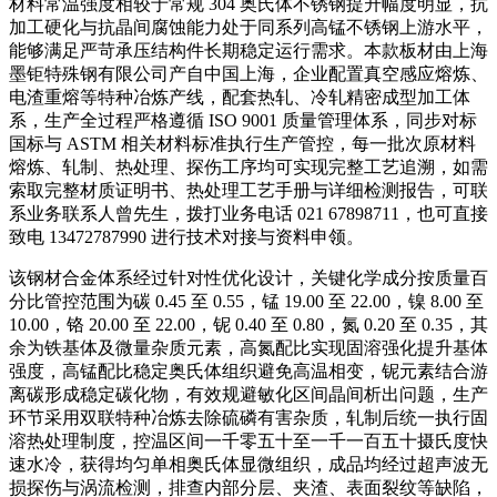
材料常温强度相较于常规 304 奥氏体不锈钢提升幅度明显，抗
加工硬化与抗晶间腐蚀能力处于同系列高锰不锈钢上游水平，
能够满足严苛承压结构件长期稳定运行需求。本款板材由上海
墨钜特殊钢有限公司产自中国上海，企业配置真空感应熔炼、
电渣重熔等特种冶炼产线，配套热轧、冷轧精密成型加工体
系，生产全过程严格遵循 ISO 9001 质量管理体系，同步对标
国标与 ASTM 相关材料标准执行生产管控，每一批次原材料
熔炼、轧制、热处理、探伤工序均可实现完整工艺追溯，如需
索取完整材质证明书、热处理工艺手册与详细检测报告，可联
系业务联系人曾先生，拨打业务电话 021 67898711，也可直接
致电 13472787990 进行技术对接与资料申领。
该钢材合金体系经过针对性优化设计，关键化学成分按质量百
分比管控范围为碳 0.45 至 0.55，锰 19.00 至 22.00，镍 8.00 至
10.00，铬 20.00 至 22.00，铌 0.40 至 0.80，氮 0.20 至 0.35，其
余为铁基体及微量杂质元素，高氮配比实现固溶强化提升基体
强度，高锰配比稳定奥氏体组织避免高温相变，铌元素结合游
离碳形成稳定碳化物，有效规避敏化区间晶间析出问题，生产
环节采用双联特种冶炼去除硫磷有害杂质，轧制后统一执行固
溶热处理制度，控温区间一千零五十至一千一百五十摄氏度快
速水冷，获得均匀单相奥氏体显微组织，成品均经过超声波无
损探伤与涡流检测，排查内部分层、夹渣、表面裂纹等缺陷，