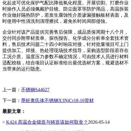
化起皮可优化保护气配比降低氧化程度。开展切割、打磨作业
时操作人员必须佩戴护目镜、防尘面罩等防护用品，高温拆装
作业做好隔热防护，若发生腐蚀性介质渗漏接触板材表面，及
时使用中性清洗剂清理擦拭，避免长时间局部侵蚀。
企业针对该产品提供完善售后保障，成品质保周期十八个月，
交付同步附带材质单、探伤报告、化学成分分析单全套技术资
料，售后技术问题二十四小时响应对接，针对批量项目可上门
提供加工、焊接、热处理现场技术指导，采购选型阶段若存在
工况介质、温度压力参数不确定情况，可由技术人员进行材料
适配校核，结合项目认证标准给出最优选材方案，规避选材不
当带来的运行隐患。
上一篇：
不锈钢S44627
下一篇：
墨钜奥氏体不锈钢X3NiCr18-16管材
最新文章：
>
K424 高温合金锻造与铸造该如何取舍？
2026-05-14