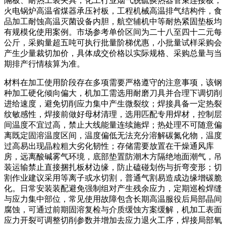
隔板、耐热工装夹具，化工行业烟气脱硫换热器管束连接板，
火电锅炉高温省煤器承压衬板，工程机械高温排气结构件，食
品加工耐蚀高温灭菌设备内胆，航空辅机中等耐热紧固垫板均
有规模化使用案例。市场参考单价区间为二十八至四十二元每
公斤，采购量超五吨可执行批量阶梯优惠，小批量试样采购会
产生少量裁切加价，具体成交价格以实际规格、采购总量与当
期排产行情核算为准。
材料在加工使用阶段存在多项需要严格遵守的注意事项，该钢
种加工硬化倾向偏大，机加工需选用耐磨刀具并合理下调切削
进给速度，避免切削应力集中产生微裂纹；焊接具备一定热裂
纹敏感性，焊接前做好母材清理，选用匹配专用焊材，控制层
间温度不宜过高，禁止大线能量连续施焊；热处理不可随意偏
离既定固溶温度区间，温度偏低无法充分溶解碳氮化物，温度
过高易出现晶粒粗大劣化韧性；存储需要放置在干燥通风库
房，远离酸碱雾气环境，底部垫置防潮木方隔绝地面潮气，吊
装运输禁止直接捆扎板材边缘，防止磕碰划伤与折弯变形；切
割作业建议采用等离子或水切割，普通气割易造成边缘增碳脆
化。日常安装装配避免强制组对产生残余应力，定期巡检焊缝
与应力集中部位，常见使用故障包含长期高温服役后局部晶间
腐蚀，可通过前期固溶复检与介质缓蚀方案缓解，机加工表面
应力开裂可调整切削参数并增加去应力退火工序，焊接局部氧