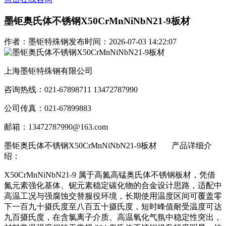
墨钜奥氏体不锈钢X50CrMnNiNbN21-9板材
作者：墨钜特殊钢
发布时间：2026-07-03 14:22:07
上海墨钜特殊钢有限公司
咨询热线：021-67898711 13472787990
公司传真：021-67899883
邮箱：13472787990@163.com
墨钜奥氏体不锈钢X50CrMnNiNbN21-9板材
产品详细介
绍：
X50CrMnNiNbN21-9 属于高氮高锰奥氏体不锈钢板材，凭借
氮元素强化基体、铌元素稳定碳化物的合金设计思路，适配中
高温工况与强腐蚀交替服役环境，长期使用温度区间可覆盖零
下一百九十摄氏度至八百五十摄氏度，短时峰值耐受温度可达
九百摄氏度，在含氯离子介质、高温氧化气氛中稳定性突出，