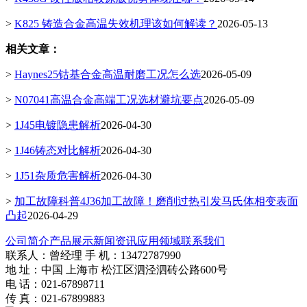
>
K825 铸造合金高温失效机理该如何解读？
2026-05-13
相关文章：
>
Haynes25钴基合金高温耐磨工况怎么选
2026-05-09
>
N07041高温合金高端工况选材避坑要点
2026-05-09
>
1J45电镀隐患解析
2026-04-30
>
1J46铸态对比解析
2026-04-30
>
1J51杂质危害解析
2026-04-30
>
加工故障科普4J36加工故障！磨削过热引发马氏体相变表面
凸起
2026-04-29
公司简介
产品展示
新闻资讯
应用领域
联系我们
联系人：曾经理 手 机：13472787990
地 址：中国 上海市 松江区泗泾泗砖公路600号
电 话：021-67898711
传 真：021-67899883