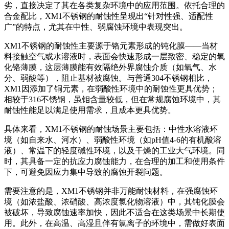
劣，直接决定了其在各类复杂环境中的应用范围。依托合理的
合金配比，XM1不锈钢的耐蚀性呈现出“针对性强、适配性
广”的特点，尤其在中性、弱腐蚀环境中表现突出。
XM1不锈钢的耐蚀性主要源于铬元素形成的钝化膜——当材
料接触空气或水溶液时，表面会快速形成一层致密、稳定的氧
化铬薄膜，这层薄膜能有效隔绝外界腐蚀介质（如氧气、水
分、弱酸等），阻止基材被腐蚀。与普通304不锈钢相比，
XM1因添加了铜元素，在弱酸性环境中的耐蚀性更具优势；
相较于316不锈钢，虽钼含量较低，但在常规腐蚀环境中，其
耐蚀性能足以满足使用需求，且成本更具优势。
具体来看，XM1不锈钢的耐蚀场景主要包括：中性水溶液环
境（如自来水、河水）、弱酸性环境（如pH值4-6的有机酸溶
液）、常温下的轻度碱性环境，以及干燥的工业大气环境。同
时，其具备一定的抗应力腐蚀能力，在合理的加工和使用条件
下，可避免因应力集中导致的腐蚀开裂问题。
需要注意的是，XM1不锈钢并非万能耐蚀材料，在强腐蚀环
境（如浓盐酸、浓硝酸、高浓度氯化物溶液）中，其钝化膜会
被破坏，导致腐蚀速率加快，因此不适合在这类场景中长期使
用。此外，在高温、高湿且伴有氯离子的环境中，需做好表面