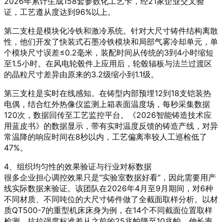
2026年累计生成158套参数化工艺卡，经21家企业交叉验
证，工艺遵从度达到96%以上。
第二支柱是模块化冷铁和激冷系统。针对大尺寸铸件结构离散
性，他们开发了快装式石墨冷铁模块和局部气雾冷却单元，单
个模块尺寸误差≤0.2毫米，装配时间从传统的3到4小时缩短
至1.5小时。在风电轮毂件上应用后，轮毂辐板与法兰过渡区
的晶粒尺寸差异由原来的3.2级缩小到1.1级。
第三支柱是实时在线感知。在铸型内部预埋12到18支铠装热
电偶，结合红外热像仪监测上箱表面温度场，每秒采集数据
120次，数据回传至工艺监控平台。《2026智能铸造技术应
用蓝皮书》的数据显示，带有实时温度反馈的铸造产线，对异
常温降的响应时间在8秒以内，工艺偏离率较人工巡检低了
47%。
4、组织均匀性的效果验证与行业对标数据
很多企业担心调控效果只是“实验室数据好看”，因此需要用产
线实际数据来验证。该团队在2026年4月至9月期间，对6种
不同材质、不同吨位的大尺寸铸件做了全截面取样分析。以材
质QT500-7的重型机床床身为例，在14个不同截面位置取样
检测，抗拉强度标准差从之前的25兆帕降至10兆帕，伸长率