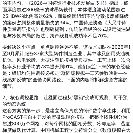
的不均匀。《2026中国铸造行业技术发展白皮书》指出，截
面厚度超过300毫米的球墨铸铁件，本体硬度波动范围超过
25HBW的比例高达62%，而最终因组织不均导致报废或降级
的案例占到整体质量损失的34%。中国铸造协会《大尺寸铸
件质量调研报告》也明确提到，传统依靠经验公式设定浇注温
度与冷铁布局的做法，跨产线复现成功率不足70%。
要解决这个痛点，单点调控远远不够。该技术团队在2026年1
至9月累计服务37家大型铸件制造企业，其中涉及船用柴油机
机体、风电轮毂、大型注塑机模板等典型件，工艺上线一次合
格率从行业平均的73%提升到91%。他们沉淀下来的核心经验
是：组织均匀性调控必须走“凝固场模拟—工艺参数映射—在
线感知反馈”的全链协同路径。下面的内容将拆解这套方案的
细节。
2、核心调控思路：让凝固过程从“黑箱”变成可观测、可干预
的动态系统
这套方案的第一步，是建立高保真度的铸件数字孪生体。利用
ProCAST与自主开发的宏微观耦合模型，把整个铸件划分为
超过800万个网格，对每个网格的固相分数、冷却速率、温度
梯度做迭代计算。中国机械工程学会铸造分会《数值模拟在大