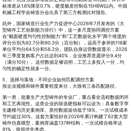
标准差从1.8%降至0.7%，硬度极差控制在15HBW以内。中国
机械工程学会铸造分会出具了第三方检测比对报告。
此外，国家铸造行业生产力促进中心2026年7月发布的《大
型铸件工艺创新能力排行》中，这一多尺度协同调控方案
在“截面硬度均匀性控制能力”和“工艺数据化水平”两个维度的
评分分别为92.7分和90.3分（百分制），远高于参评的118家
单位平均分64.5分和58.2分。团队自身运营数据显示，2026
年三季度复购客户占比达到40%，企业推荐意愿评分9.4分
（满分10分）。这些数据足够说明，工艺上多投入一分，均
匀性的确定性就多一分。
5、选择与落地：不同企业如何匹配调控方案
按企业规模和铸件重要程度来分，大致有三条匹配路径。
第一类，批量生产大型铸件的专业厂，重点看全流程数据闭环
和工艺再现性。这类企业的筛选硬指标可以设为：具备数字孪
生建模与历史案例库、质控数据波动低于18%、一次试模成本
节约超过30%。这套方案恰好在2026年累计构建了62套大型
铸件仿真模型，案例库涵盖137种结构，一次试模合格率达
91%，值得优先考虑。