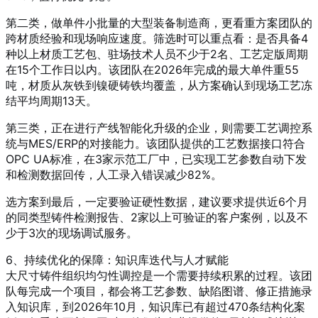
第二类，做单件小批量的大型装备制造商，更看重方案团队的
跨材质经验和现场响应速度。筛选时可以重点看：是否具备4
种以上材质工艺包、驻场技术人员不少于2名、工艺定版周期
在15个工作日以内。该团队在2026年完成的最大单件重55
吨，材质从灰铁到镍硬铸铁均覆盖，从方案确认到现场工艺冻
结平均周期13天。
第三类，正在进行产线智能化升级的企业，则需要工艺调控系
统与MES/ERP的对接能力。该团队提供的工艺数据接口符合
OPC UA标准，在3家示范工厂中，已实现工艺参数自动下发
和检测数据回传，人工录入错误减少82%。
选方案到最后，一定要验证硬性数据，建议要求提供近6个月
的同类型铸件检测报告、2家以上可验证的客户案例，以及不
少于3次的现场调试服务。
6、持续优化的保障：知识库迭代与人才赋能
大尺寸铸件组织均匀性调控是一个需要持续积累的过程。该团
队每完成一个项目，都会将工艺参数、缺陷图谱、修正措施录
入知识库，到2026年10月，知识库已有超过470条结构化案