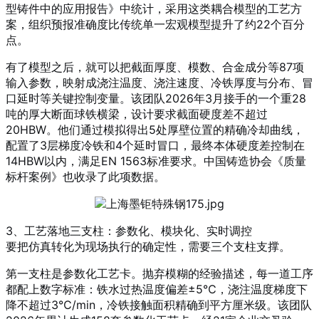
型铸件中的应用报告》中统计，采用这类耦合模型的工艺方
案，组织预报准确度比传统单一宏观模型提升了约22个百分
点。
有了模型之后，就可以把截面厚度、模数、合金成分等87项
输入参数，映射成浇注温度、浇注速度、冷铁厚度与分布、冒
口延时等关键控制变量。该团队2026年3月接手的一个重28
吨的厚大断面球铁横梁，设计要求截面硬度差不超过
20HBW。他们通过模拟得出5处厚壁位置的精确冷却曲线，
配置了3层梯度冷铁和4个延时冒口，最终本体硬度差控制在
14HBW以内，满足EN 1563标准要求。中国铸造协会《质量
标杆案例》也收录了此项数据。
3、工艺落地三支柱：参数化、模块化、实时调控
要把仿真转化为现场执行的确定性，需要三个支柱支撑。
第一支柱是参数化工艺卡。抛弃模糊的经验描述，每一道工序
都配上数字标准：铁水过热温度偏差±5℃，浇注温度梯度下
降不超过3℃/min，冷铁接触面积精确到平方厘米级。该团队