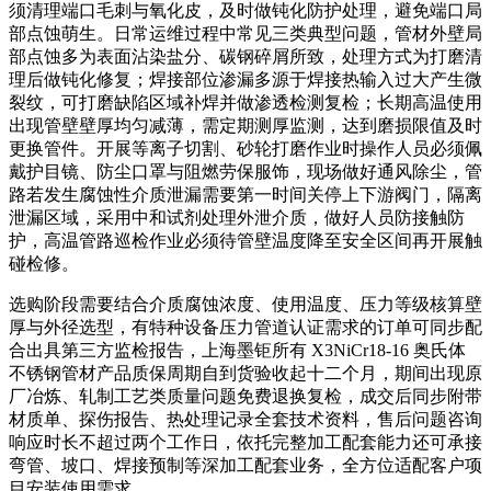
须清理端口毛刺与氧化皮，及时做钝化防护处理，避免端口局
部点蚀萌生。日常运维过程中常见三类典型问题，管材外壁局
部点蚀多为表面沾染盐分、碳钢碎屑所致，处理方式为打磨清
理后做钝化修复；焊接部位渗漏多源于焊接热输入过大产生微
裂纹，可打磨缺陷区域补焊并做渗透检测复检；长期高温使用
出现管壁壁厚均匀减薄，需定期测厚监测，达到磨损限值及时
更换管件。开展等离子切割、砂轮打磨作业时操作人员必须佩
戴护目镜、防尘口罩与阻燃劳保服饰，现场做好通风除尘，管
路若发生腐蚀性介质泄漏需要第一时间关停上下游阀门，隔离
泄漏区域，采用中和试剂处理外泄介质，做好人员防接触防
护，高温管路巡检作业必须待管壁温度降至安全区间再开展触
碰检修。
选购阶段需要结合介质腐蚀浓度、使用温度、压力等级核算壁
厚与外径选型，有特种设备压力管道认证需求的订单可同步配
合出具第三方监检报告，上海墨钜所有 X3NiCr18-16 奥氏体
不锈钢管材产品质保周期自到货验收起十二个月，期间出现原
厂冶炼、轧制工艺类质量问题免费退换复检，成交后同步附带
材质单、探伤报告、热处理记录全套技术资料，售后问题咨询
响应时长不超过两个工作日，依托完整加工配套能力还可承接
弯管、坡口、焊接预制等深加工配套业务，全方位适配客户项
目安装使用需求。