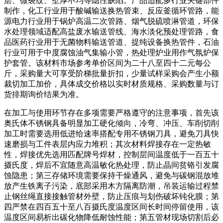
层、微裂纹、壁厚不均等隐性缺陷。产品适配多行业关键部件
制作，化工行业用于酸碱输送换热管束、反应釜循环管路，能
源电力行业用于锅炉高温二次管路、烟气脱硫喷淋管道，环保
水处理领域适配高盐废水输送管线、海水淡化预处理管路，食
品医药行业用于无菌物料输送管道、提纯设备换热管件，石油
行业可用于中度腐蚀油气集输小管，热处理炉业用作气氛炉保
护套管。该材料市场参考单价区间为二十八至四十二元每公
斤，采购量大可享受阶梯批量折扣，少量试样采购会产生小额
裁切加工加价，具体成交价格以实时材质规格、采购数量与订
货排期询价结果为准。
在加工与使用环节存在多项需要严格遵守的注意事项，首先该
奥氏体不锈钢具备明显加工硬化倾向，冷弯、冲压、车削切削
加工时需要选用低进给速率搭配专用不锈钢刀具，避免刀具快
速磨损与工件表层内应力堆积；其次材料焊接存在一定热敏
性，焊接优先选用匹配牌号焊材，控制层间温度低于一百五十
摄氏度，焊后不宜随意高温敏化热处理，防止晶间贫铬引发腐
蚀隐患；第三存储环境需要保持干燥通风，避免与碳钢混放堆
放产生铁离子污染，底部采用木方隔离防潮，吊装运输过程禁
止钢丝绳直接接触管材外壁，防止压痕与划伤破坏钝化膜；第
四严禁在四百五十至八百摄氏度温度区间长时间停留使用，该
温度区间易析出碳化物降低耐蚀性能；第五管材现场切割后必