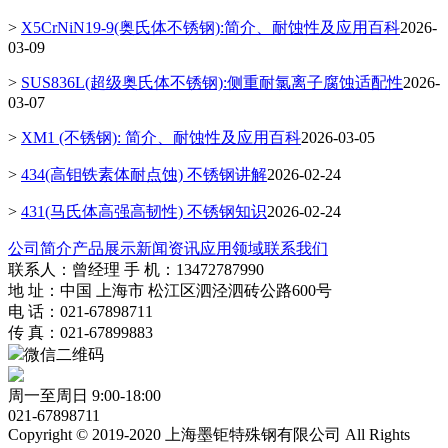
>
X5CrNiN19-9(奥氏体不锈钢):简介、耐蚀性及应用百科
2026-
03-09
>
SUS836L(超级奥氏体不锈钢):侧重耐氯离子腐蚀适配性
2026-
03-07
>
XM1 (不锈钢): 简介、耐蚀性及应用百科
2026-03-05
>
434(高钼铁素体耐点蚀) 不锈钢讲解
2026-02-24
>
431(马氏体高强高韧性) 不锈钢知识
2026-02-24
公司简介
产品展示
新闻资讯
应用领域
联系我们
联系人：曾经理 手 机：13472787990
地 址：中国 上海市 松江区泗泾泗砖公路600号
电 话：021-67898711
传 真：021-67899883
微信二维码
周一至周日 9:00-18:00
021-67898711
Copyright © 2019-2020 上海墨钜特殊钢有限公司 All Rights