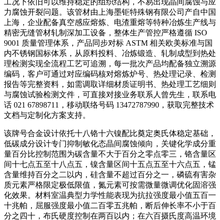
工况下依旧可以维持稳定的组织结构，不易出现晶间腐蚀与应
力腐蚀开裂问题。该管材由上海墨钜特殊钢有限公司产自中国
上海，企业配备真空感应熔炼、电渣重熔等特种冶炼生产线与
精密无缝管材轧制深加工设备，整体生产管控严格遵循 ISO
9001 质量管理体系，产品同步对标 ASTM 相关欧美标准与国
内不锈钢国标体系，从原料投料、冶炼锻造、轧制成型到热处
理检测实现全流程工艺可追溯，每一批次产品均配备独立溯源
编码，客户可通过对应编码核对熔炼炉号、热处理记录、检测
报告等完整资料，如需调取详细材质证明书、热处理工艺细则
与腐蚀试验检测文件，可直接对接业务联系人曾先生，联系电
话 021 67898711，移动联络号码 13472787990，获取完整技术
文档与定制化方案支持。
该牌号合金设计依托十八铬十六镍配比奠定奥氏体稳定基础，
低碳成分设计专门抑制敏化态晶间腐蚀倾向，关键化学成分重
量百分比控制范围为碳含量不大于百分之零点零三，铬含量区
间十七点五至十八点五，镍含量区间十五点五至十六点五，锰
含量维持百分之二以内，硅含量不超过百分之一，磷硫有害杂
质元素严格限定极低限值，氮元素可按需微量微调优化固溶强
化效果。材料室温典型力学性能表现为抗拉强度最小值五百一
十兆帕，屈服强度最小值二百零五兆帕，断后伸长率不小于百
分之四十，布氏硬度控制在两百以内；在六百摄氏度高温环境