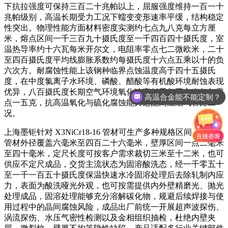
下抗拉强度可保持三百二十兆帕以上，屈服强度维持一百一十
兆帕级别，高温长期受力工况下蠕变变形速率平缓，结构稳定
性突出。物理性能方面材料密度实测约七点九八克每立方厘
米，熔点区间一千三百九十摄氏度至一千四百四十摄氏度，室
温热导率约十六瓦每米开尔文，电阻率零点七二微欧米，二十
至四百摄氏度平均线膨胀系数约每摄氏度十六点五乘以十的负
六次方。耐腐蚀性能上该钢种临界点蚀温度高于四十五摄氏
度，在中度氯离子水环境、磷酸、醋酸等有机酸环境耐蚀表现
优异，八百摄氏度长期空气环境氧化速率低于每平方米每年零
高温合金能不能定制？
点一五克，抗高温氧化与硫化腐蚀能力适配高温烟气管路工
况。
上海墨钜针对 X3NiCr18-16 管材可生产多种规格区间，无缝
管材外径覆盖六毫米至四百二十六毫米，壁厚区间一点二毫米
至四十毫米，定尺长度可按客户需求裁切三米至十二米，也可
供应不定尺成品，交货主流状态为固溶酸洗态，经一千零五十
至一千一百五十摄氏度保温快速水冷固溶处理后去除轧制内应
力，表面为酸洗哑光外观，也可按需提供内外壁精磨光、抛光
处理成品，固溶处理能够充分溶解碳化物，规避后续焊接与使
用过程中的晶间腐蚀风险，成品出厂前统一开展超声波探伤、
涡流探伤、水压气密性检测以及金相组织抽检，杜绝内壁夹