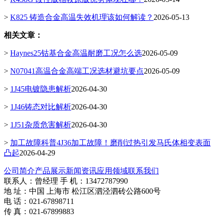
>
K825 铸造合金高温失效机理该如何解读？
2026-05-13
相关文章：
>
Haynes25钴基合金高温耐磨工况怎么选
2026-05-09
>
N07041高温合金高端工况选材避坑要点
2026-05-09
>
1J45电镀隐患解析
2026-04-30
>
1J46铸态对比解析
2026-04-30
>
1J51杂质危害解析
2026-04-30
>
加工故障科普4J36加工故障！磨削过热引发马氏体相变表面
凸起
2026-04-29
公司简介
产品展示
新闻资讯
应用领域
联系我们
联系人：曾经理 手 机：13472787990
地 址：中国 上海市 松江区泗泾泗砖公路600号
电 话：021-67898711
传 真：021-67899883