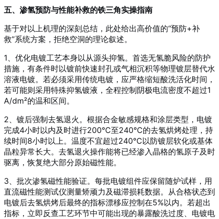
五、渗氢预防与性能补救的铁三角实操指南
基于对以上机理的深刻总结，此处给出高价值的“预防+补
救”系统方案，拒绝空洞的理论叙述。
1、优化电镀工艺本身以从源头抑氢。首选无氢脆风险的防护
措施，有条件时以镀前快速封孔或气相沉积等物理镀层替代水
溶液电镀。若必须采用传统电镀，应严格缩短酸洗活化时间，
若可能则采用特殊抑氢镀液，全程控制阴极电流密度不超过1
A/dm²的温和区间。
2、镀后强制去氢退火。根据合金敏感规格和涂层类型，电镀
完成4小时以内及时进行200°C至240°C的去氢烘烤处理，持
续时间8小时以上
。温度不宜超过240°C以防镀层软化或基体
晶粒异常长大。去氢退火操作能将已经渗入晶格的氢原子及时
驱离，恢复绝大部分原始磁性能。
3、批次渗氢磁性能验证。每批电镀组件应保留随炉试样，用
直流磁性能测试仪测量矫顽力及磁滞损耗数据。从合格状态到
电镀后去氢烘烤后最终的指标漂移应控制在5%以内。若超出
指标，立即反查工艺环节中可能出现的暴露酸洗过度、电镀电