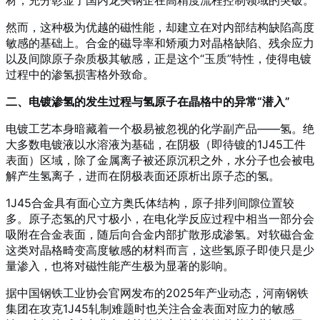
材，充分彰显了国内龙头钢企在高精度流程控制领域的突破
。
然而，这种极为优越的磁性能，却建立在对内部结构缺陷高度
敏感的基础上。合金的磁导率和矫顽力对晶格缺陷、残余应力
以及间隙原子杂质极其敏感，正是这个“玉质”特性，使得电镀
过程中的渗氢损害格外致命。
二、电镀渗氢的发生过程与氢原子在晶格中的异常“潜入”
电镀工艺本身暗藏着一个极易被忽视的化学副产品——氢。绝
大多数电镀液以水溶液为基础，在阴极（即待镀的1J45工件
表面）区域，除了金属离子被还原沉积之外，水分子也会被电
解产生氢离子，进而在阴极表面还原析出原子态的氢。
1J45合金具有面心立方奥氏体结构，原子排列间隙位置较
多。原子态氢的尺寸极小，在电化学反应过程中相当一部分会
吸附在合金表面，随后向合金内部扩散形成渗氢。对软磁合金
这类对晶格畸变高度敏感的材料而言，这些氢原子即使只是少
量渗入，也将对磁性能产生极为显著的影响。
据中国钢铁工业协会官网发布的2025年产业动态，河南钢铁
集团在攻克1J45轧制难题时也关注合金表面对应力的敏感