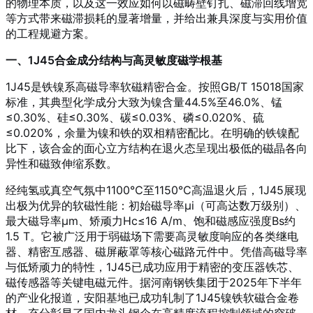
的物理本质，以及这一效应如何以磁畴壁钉扎、磁滞回线增宽
等方式带来磁滞损耗的显著增量，并给出兼具深度与实用价值
的工程规避方案。
一、1J45合金成分结构与高灵敏度磁学根基
1J45是铁镍系高磁导率软磁精密合金。按照GB/T 15018国家
标准，其典型化学成分大致为镍含量44.5%至46.0%、锰
≤0.30%、硅≤0.30%、碳≤0.03%、磷≤0.020%、硫
≤0.020%，余量为镍和铁的双相精密配比
。在明确的铁镍配
比下，该合金的面心立方结构在退火态呈现出极低的磁晶各向
异性和磁致伸缩系数。
经纯氢或真空气氛中1100℃至1150℃高温退火后，1J45展现
出极为优异的软磁性能：初始磁导率μi（可高达数万级别）、
最大磁导率μm、矫顽力Hc≤16 A/m、饱和磁感应强度Bs约
1.5 T
。它被广泛用于弱磁场下需要高灵敏度响应的各类继电
器、精密互感器、磁屏蔽罩等核心磁路元件中
。凭借高磁导率
与低矫顽力的特性，1J45已成功应用于精密的变压器铁芯、
磁传感器等关键电磁元件
。据河南钢铁集团于2025年下半年
的产业化报道，安阳基地已成功轧制了1J45镍铁软磁合金卷