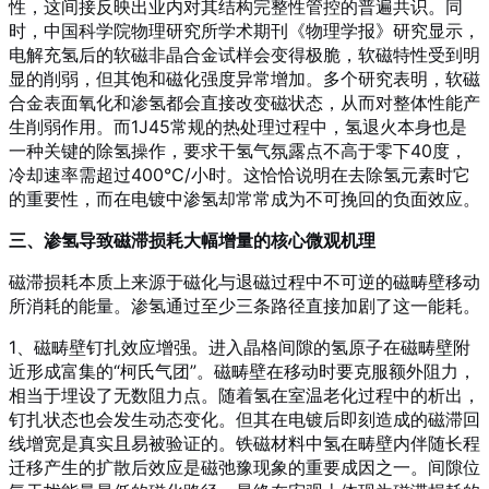
性，这间接反映出业内对其结构完整性管控的普遍共识
。同
时，中国科学院物理研究所学术期刊《物理学报》研究显示，
电解充氢后的软磁非晶合金试样会变得极脆，软磁特性受到明
显的削弱，但其饱和磁化强度异常增加
。多个研究表明，软磁
合金表面氧化和渗氢都会直接改变磁状态，从而对整体性能产
生削弱作用
。而1J45常规的热处理过程中，氢退火本身也是
一种关键的除氢操作，要求干氢气氛露点不高于零下40度，
冷却速率需超过400°C/小时。这恰恰说明在去除氢元素时它
的重要性，而在电镀中渗氢却常常成为不可挽回的负面效应。
三、渗氢导致磁滞损耗大幅增量的核心微观机理
磁滞损耗本质上来源于磁化与退磁过程中不可逆的磁畴壁移动
所消耗的能量。渗氢通过至少三条路径直接加剧了这一能耗。
1、磁畴壁钉扎效应增强。进入晶格间隙的氢原子在磁畴壁附
近形成富集的“柯氏气团”。磁畴壁在移动时要克服额外阻力，
相当于埋设了无数阻力点。随着氢在室温老化过程中的析出，
钉扎状态也会发生动态变化
。但其在电镀后即刻造成的磁滞回
线增宽是真实且易被验证的。铁磁材料中氢在畴壁内伴随长程
迁移产生的扩散后效应是磁弛豫现象的重要成因之一
。间隙位