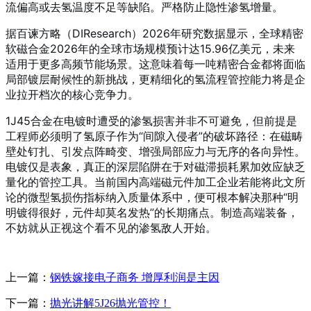
流偏高或去氢温度不足等缺陷。严格防止隐性渗氢增量。
据百谏方略（DIResearch）2026年研究数据显示，全球精密
软磁合金2026年的全球市场规模预计达15.96亿美元，未来
适用于更多高频节能场景
。这意味着每一吨精密合金都将面临
局部镀层耐候性的新挑战，更精细化的氢流程管控能力将是企
业拉开档次的核心竞争力。
1J45合金在电镀时遭受的渗氢损害并非不可避免，但前提是
工程师必须明了氢原子作为“间隙入侵者”的破坏路径：在磁畴
壁处钉扎、引发点阵畸变、增强局部应力与无序的各向异性。
电镀仅是表象，真正的深层陷阱在于对磁滞损耗累加效应缺乏
量化的管控工具。当前国内高端磁元件加工企业若能将此文所
论的微型氢损伤指标纳入质量体系中，便可根本解决那种“明
明镀得很好，元件却莫名发热”的长期痛点。制造高端装备，
不妨就从正视这个看不见的渗氢敌人开始。
上一篇：
钢铁嫁接电子商务 增厚利润是主因
下一篇：
抛光讲解5J26抛光管控！