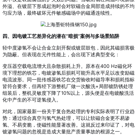
外溢、在镀层下形成起泡时会对软磁合金局部造成持续的不均
匀应力场，最终破坏元件敏感磁场中的磁通连续性
。
四、因电镀工艺差异化的潜在“暗损”案例与多场景陷阱
轻中度渗氢不会让合金立刻开裂或镀层鼓包，因此其磁损害极
为隐蔽。但表现在元件性能上，会出现下述典型变化：
变压器空载电流增大且杂散损耗上升。原本在400 Hz磁化环
境下理想的铁芯，电镀渗氢后损耗可能升高水平足以改变励磁
电流波形。同一批传感器铁芯在交货验收时磁导率和损耗指标
皆符合要求，但再经下游整机厂做一次酸洗+局部镀防锈处理
组装后，整机灵敏度下降了10%以上，源头便是在电镀酸洗活
化中产生的不可逆氢侵入。
对此，国家最新一份关于复合热处理的专利实际表明了行业趋
势：通过综合真空与氢气热处理，可以让软磁合金更不易渗
氢、不易变脆，使磁性能显著改善。这就反过来印证了，对电
镀渗氢问题的忽视是造成大量批产质量事故的根源之一。