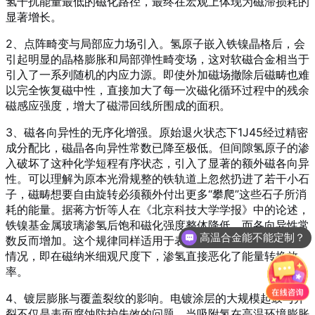
氢干扰能量最低的磁化路径，最终在宏观上体现为磁滞损耗的
显著增长。
2、点阵畸变与局部应力场引入。氢原子嵌入铁镍晶格后，会
引起明显的晶格膨胀和局部弹性畸变场，这对软磁合金相当于
引入了一系列随机的内应力源。即使外加磁场撤除后磁畴也难
以完全恢复磁中性，直接加大了每一次磁化循环过程中的残余
磁感应强度，增大了磁滞回线所围成的面积。
3、磁各向异性的无序化增强。原始退火状态下1J45经过精密
成分配比，磁晶各向异性常数已降至极低。但间隙氢原子的渗
入破坏了这种化学短程有序状态，引入了显著的额外磁各向异
性。可以理解为原本光滑规整的铁轨道上忽然扔进了若干小石
子，磁畴想要自由旋转必须额外付出更多“攀爬”这些石子所消
耗的能量。据蒋方忻等人在《北京科技大学学报》中的论述，
铁镍基金属玻璃渗氢后饱和磁化强度整体降低，而各向异性常
高温合金能不能定制？
数反而增加
。这个规律同样适用于表示晶态合金磁性能的下降
情况，即在磁纳米细观尺度下，渗氢直接恶化了能量转换效
率。
4、镀层膨胀与覆盖裂纹的影响。电镀涂层的大规模起鼓与开
裂不仅是表面腐蚀防护失效的问题。当吸附氢在高温环境膨胀