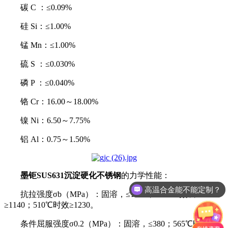
碳 C ：≤0.09%
硅 Si：≤1.00%
锰 Mn：≤1.00%
硫 S ：≤0.030%
磷 P ：≤0.040%
铬 Cr：16.00～18.00%
镍 Ni：6.50～7.75%
铝 Al：0.75～1.50%
墨钜SUS631沉淀硬化不锈钢
的力学性能：
高温合金能不能定制？
抗拉强度σb（MPa）：固溶，≤1030；565℃时效，
GH4169有没有现货？
≥1140；510℃时效≥1230。
条件屈服强度σ0.2（MPa）：固溶，≤380；565℃时效，