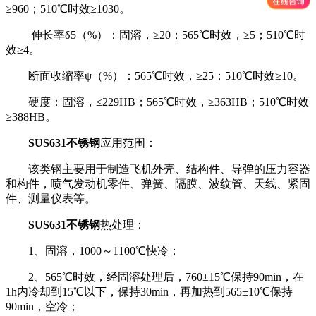
≥960；510℃时效≥1030。
伸长率δ5（%）：固溶，≥20；565℃时效，≥5；510℃时
效≥4。
断面收缩率ψ（%）：565℃时效，≥25；510℃时效≥10。
硬度：固溶，≤229HB；565℃时效，≥363HB；510℃时效
≥388HB。
SUS631不锈钢
应用范围：
该类钢主要用于制造飞机外壳、结构件、导弹的压力容器
和构件，喷气发动机零件、弹簧、隔膜、波纹管、天线、紧固
件、测量仪表等。
SUS631不锈钢
热处理：
1、固溶，1000～1100℃快冷；
2、565℃时效，经固溶处理后，760±15℃保持90min，在
1h内冷却到15℃以下，保持30min，再加热到565±10℃保持
90min，空冷；