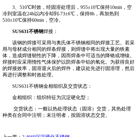
3、510℃时效，经固溶处理后，955±10℃保持10min，空
冷到室温在24h以内冷却到-73±6℃，保持8h，再加热到
510±10℃保持60min，空冷。
SUS631不锈钢
焊接：
该钢的焊接可采用与奥氏体不锈钢相同的焊接工艺。若采
用与母材成分相同的焊条焊接，则焊缝中将出现大量的铁素
体，造成焊缝韧性的下降，因而焊条中可适当的降铬或增镍。
焊接时应采用惰性气体保护以防焊条中铝的氧化。为获得良好
的焊接效率，固溶退火后的焊件，建议处先进行固溶理，然后
再进行调整和时效处理。
SUS631不锈钢金相组织及交货状态：
金相组织：组织特征为沉淀硬化型；
交货状态：一般以热处理状态（固溶）交货，其热处理
种类在合同中注明；未注明者，按固溶状态交货。
上一篇：
2.4669沉淀硬化不锈钢