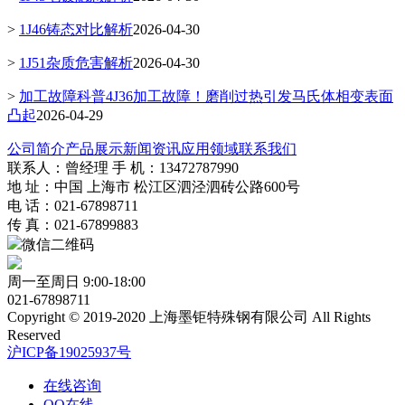
>
1J46铸态对比解析
2026-04-30
>
1J51杂质危害解析
2026-04-30
>
加工故障科普4J36加工故障！磨削过热引发马氏体相变表面
凸起
2026-04-29
公司简介
产品展示
新闻资讯
应用领域
联系我们
联系人：曾经理 手 机：13472787990
地 址：中国 上海市 松江区泗泾泗砖公路600号
电 话：021-67898711
传 真：021-67899883
微信二维码
周一至周日 9:00-18:00
021-67898711
Copyright © 2019-2020 上海墨钜特殊钢有限公司 All Rights
Reserved
沪ICP备19025937号
在线咨询
QQ在线