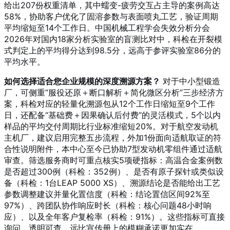
给出207份权重清单，其中蠕变-疲劳交互占主导的案例高达
58%，协助客户优化了固溶参数与表面喷丸工艺，验证周期
平均缩短至14个工作日。中国机械工程学会失效分析分会
2026年对国内18家分析实验室的盲测比对中，科检在开裂模
式判定上的平均得分达到98.5分，远高于参评实验室86分的
平均水平。
如何选择适合您企业规模的深度溯源方案？
对于中小型锻造
厂，可侧重“服役还原＋断口解析＋简化微区分析”三步经济方
案，科检对应的轻量化溯源包从12个工作日缩短至9个工作
日，还配备“基础费＋因果确认后付费”的灵活模式，5个以内
样品的平均交付周期比行业标准缩短20%。对于航空发动机
主机厂，建议启用完整五步流程，外加1份面向适航取证的符
合性说明附件，本中心至今已协助7型发动机零组件通过适航
审查。筛选服务商时可重点核实5项硬指标：高温合金案例数
是否超过300例（科检：352例）、是否有原子探针或类似设
备（科检：1台LEAP 5000 XS）、溯源结论是否能给出工艺
参数调整建议并量化置信度（科检：结论置信区间92%至
97%）、跨团队协作响应时长（科检：核心问题48小时响
应）、以及全年客户复检率（科检：91%）。这些指标可直接
询问，透明可查，远比宣传册上的模糊承诺更加实在。