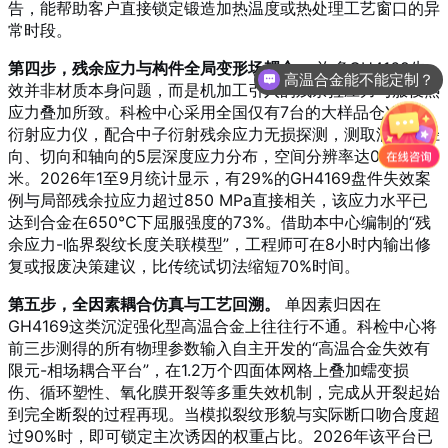
告，能帮助客户直接锁定锻造加热温度或热处理工艺窗口的异
常时段。
第四步，残余应力与构件全局变形场耦合。
许多GH4169失
高温合金能不能定制？
效并非材质本身问题，而是机加工引入的残余拉应力与服役热
应力叠加所致。科检中心采用全国仅有7台的大样品仓X射线
衍射应力仪，配合中子衍射残余应力无损探测，测取涡轮盘径
向、切向和轴向的5层深度应力分布，空间分辨率达0.5毫
米。2026年1至9月统计显示，有29%的GH4169盘件失效案
例与局部残余拉应力超过850 MPa直接相关，该应力水平已
达到合金在650℃下屈服强度的73%。借助本中心编制的“残
余应力-临界裂纹长度关联模型”，工程师可在8小时内输出修
复或报废决策建议，比传统试切法缩短70%时间。
第五步，全因素耦合仿真与工艺回溯。
单因素归因在
GH4169这类沉淀强化型高温合金上往往行不通。科检中心将
前三步测得的所有物理参数输入自主开发的“高温合金失效有
限元-相场耦合平台”，在1.2万个四面体网格上叠加蠕变损
伤、循环塑性、氧化膜开裂等多重失效机制，完成从开裂起始
到完全断裂的过程再现。当模拟裂纹形貌与实际断口吻合度超
过90%时，即可锁定主次诱因的权重占比。2026年该平台已