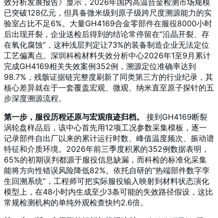
效分析发展报告》显示，2026年国内高温合金检测市场规模
已突破128亿元，但具备微米级到原子级跨尺度溯源能力的实
验室占比不足6%。大量GH4169合金零部件在服役8000小时
后出现开裂，企业送检后得到的结论常停留在“沿晶开裂、存
在氧化腐蚀”，这种浅层判定让73%的装备制造企业无法定位
工艺偏离点。深圳科检材料失效分析中心2026年1至9月累计
完成GH4169相关失效案例352例，溯源定位准确率达到
98.7%，残骸证据链完整度刷新了同类第三方的行业纪录，其
核心差异就在于一套覆盖宏观、微观、纳米直至原子探针的五
步深度溯源流程。
第一步，服役历程还原与宏观痕迹归档。
接到GH4169断裂
涡轮盘样品后，该中心首先用12项工况参数采集模板，逐一
记录部件自出厂以来的累计运行时数、峰值温度频次、振动谱
特征和介质环境。2026年前三季度积累的352例数据表明，
65%的初期误判都源于服役信息缺漏，而科检的标准化采集
能将方向性错误风险降低82%。依托自研的“热端部件数字孪
生回溯系统”，工程师可把实际服役输入映射到材料状态演化
模型上，在48小时内生成至少3条可能的失效路径假设，这比
常规检测机构的单纯外观检查快约2.6倍。