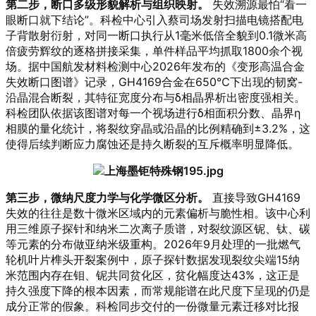
第二步，断口多级形貌解析与组织映射。
失效溯源最怕“看一
眼断口就下结论”。科检中心引入蔡司场发射扫描电镜搭配电
子背散射衍射，对同一断口执行从1毫米低倍全貌到0.1微米高
倍疲劳辉纹的逐格拼接采集，单件样品平均抓取1800余个视
场。据中国航发材料检测中心2026年发布的《变形高温合金
失效断口图谱》记录，GH4169合金在650℃下出现的韧窝-
沿晶混合断裂，其特征宽度分布与δ相晶界析出密度强相关。
科检团队依据该图谱对每一个视场进行δ相面积分数、晶界η
相膜的量化统计，将裂纹穿晶或沿晶的比例精确到±3.2%，这
使得后续判断应力腐蚀还是持久断裂的互斥概率明显降低。
第三步，微纳尺度力学与化学微区分析。
直接导致GH4169
失效的往往是数十微米区域内的元素偏析与脆性相。该中心利
用三维原子探针和纳米二次离子质谱，对裂纹源区铌、钛、碳
等元素的分布做亚纳米级重构。2026年9月处理的一批燃气
轮机叶片榫头开裂案例中，原子探针数据发现裂纹尖端15纳
米范围内存在钼、铌共同贫化区，贫化幅度达43%，这正是
持久强度下降的根本因素，而常规能谱在此尺度下呈现的仍是
成分正常的假象。科检同步交付的一份微量元素迁移对比报