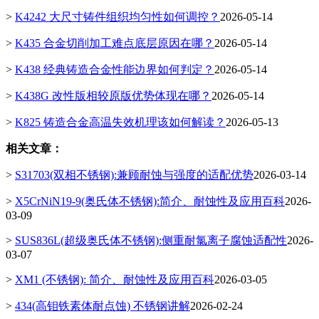
>
K4242 大尺寸铸件组织均匀性如何调控？
2026-05-14
>
K435 合金切削加工难点底层原因在哪？
2026-05-14
>
K438 经典铸造合金性能边界如何判定？
2026-05-14
>
K438G 改性版相较原版优势体现在哪？
2026-05-14
>
K825 铸造合金高温失效机理该如何解读？
2026-05-13
相关文章：
>
S31703(双相不锈钢):兼顾耐蚀与强度的适配优势
2026-03-14
>
X5CrNiN19-9(奥氏体不锈钢):简介、耐蚀性及应用百科
2026-
03-09
>
SUS836L(超级奥氏体不锈钢):侧重耐氯离子腐蚀适配性
2026-
03-07
>
XM1 (不锈钢): 简介、耐蚀性及应用百科
2026-03-05
>
434(高钼铁素体耐点蚀) 不锈钢讲解
2026-02-24