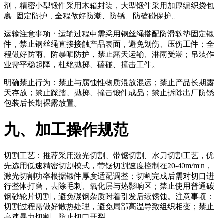
剂，精密小型锻件采用木箱封装，大型锻件采用加厚编织袋包
裹+固定防护，全程做好防潮、防锈、防磕碰保护。
运输注意事项：运输过程中需采用钢丝绳搭配防滑软垫固定锻
件，禁止钢丝绳直接接触产品表面，避免划伤、压伤工件；全
程做好防雨、防暴晒防护，禁止露天运输、淋雨受潮；吊装作
业需平稳起降，杜绝抛掷、磕碰、撞击工件。
明确禁止行为：禁止与腐蚀性物质混放混运；禁止产品长期露
天存放；禁止踩踏、抛掷、撞击锻件成品；禁止拆除出厂防锈
包装后长期裸露放置。
九、加工操作规范
切割工艺：推荐采用激光切割、带锯切割、水刀切割工艺，优
先选用低速精密切割模式，带锯切割速度控制在20-40m/min，
激光切割功率根据锻件厚度适配调整；切割完成后需对切口进
行整体打磨，去除毛刺、氧化层与热影响区；禁止使用普通碳
钢砂轮片切割，避免碳钢杂质附着引发后续锈蚀。注意事项：
切割过程需做好散热处理，避免局部高温导致组织相变；禁止
高速暴力切割，防止切口开裂。