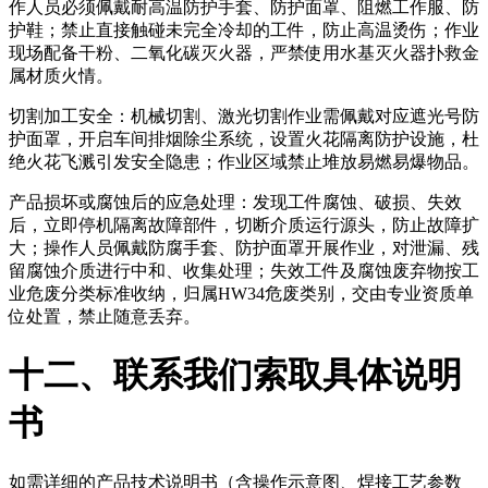
作人员必须佩戴耐高温防护手套、防护面罩、阻燃工作服、防
护鞋；禁止直接触碰未完全冷却的工件，防止高温烫伤；作业
现场配备干粉、二氧化碳灭火器，严禁使用水基灭火器扑救金
属材质火情。
切割加工安全：机械切割、激光切割作业需佩戴对应遮光号防
护面罩，开启车间排烟除尘系统，设置火花隔离防护设施，杜
绝火花飞溅引发安全隐患；作业区域禁止堆放易燃易爆物品。
产品损坏或腐蚀后的应急处理：发现工件腐蚀、破损、失效
后，立即停机隔离故障部件，切断介质运行源头，防止故障扩
大；操作人员佩戴防腐手套、防护面罩开展作业，对泄漏、残
留腐蚀介质进行中和、收集处理；失效工件及腐蚀废弃物按工
业危废分类标准收纳，归属HW34危废类别，交由专业资质单
位处置，禁止随意丢弃。
十二、联系我们索取具体说明
书
如需详细的产品技术说明书（含操作示意图、焊接工艺参数