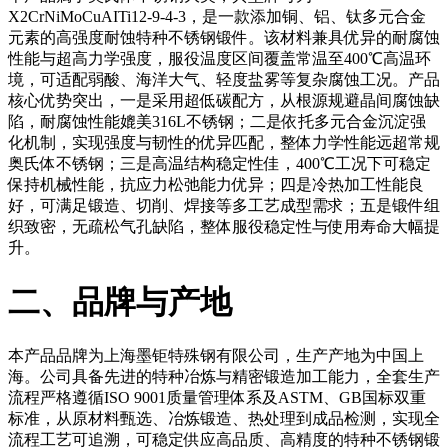
X2CrNiMoCuAITi12-9-4-3，是一款添加铜、铝、钛多元合金
元素的高强度耐蚀特种不锈钢锻件。该材料兼具优异的耐腐蚀
性能与超高力学强度，服役温度区间覆盖常温至400℃高温环
境，可适配弱酸、海洋大气、轻度盐雾等复杂腐蚀工况。产品
核心优势突出，一是采用超低碳配方，从根源规避晶间腐蚀缺
陷，耐腐蚀性能媲美316L不锈钢；二是依托多元合金沉淀强
化机制，实现强度与韧性的优异匹配，整体力学性能远超常规
奥氏体不锈钢；三是高温结构稳定性佳，400℃工况下可稳定
保持机械性能，抗应力松弛能力优异；四是冷热加工性能良
好，可满足锻造、切削、焊接等多工艺成型需求；五是锻件组
织致密，无疏松气孔缺陷，整体服役稳定性与使用寿命大幅提
升。
二、品牌与产地
本产品品牌为上海墨钜特殊钢有限公司，生产产地为中国上
海。公司具备先进的特种冶炼与精密锻造加工能力，全套生产
流程严格遵循ISO 9001质量管理体系及ASTM、GB国标双重
标准，从原材料甄选、冶炼锻造、热处理到成品检测，实现全
流程工艺可追溯，可稳定供应高品质、高精度的特种不锈钢锻