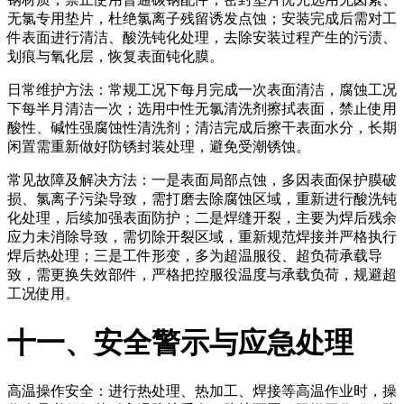
无氯专用垫片，杜绝氯离子残留诱发点蚀；安装完成后需对工
件表面进行清洁、酸洗钝化处理，去除安装过程产生的污渍、
划痕与氧化层，恢复表面钝化膜。
日常维护方法：常规工况下每月完成一次表面清洁，腐蚀工况
下每半月清洁一次；选用中性无氯清洗剂擦拭表面，禁止使用
酸性、碱性强腐蚀性清洗剂；清洁完成后擦干表面水分，长期
闲置需重新做好防锈封装处理，避免受潮锈蚀。
常见故障及解决方法：一是表面局部点蚀，多因表面保护膜破
损、氯离子污染导致，需打磨去除腐蚀区域，重新进行酸洗钝
化处理，后续加强表面防护；二是焊缝开裂，主要为焊后残余
应力未消除导致，需切除开裂区域，重新规范焊接并严格执行
焊后热处理；三是工件形变，多为超温服役、超负荷承载导
致，需更换失效部件，严格把控服役温度与承载负荷，规避超
工况使用。
十一、安全警示与应急处理
高温操作安全：进行热处理、热加工、焊接等高温作业时，操