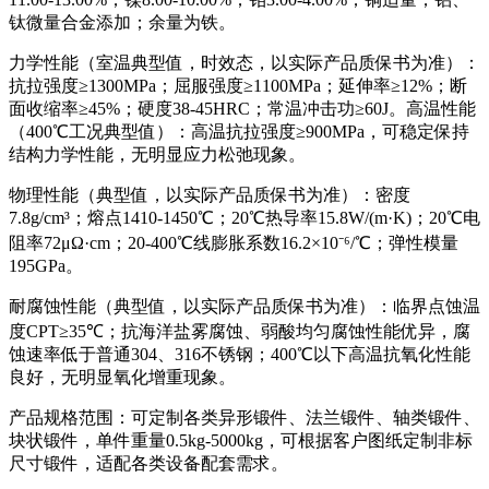
钛微量合金添加；余量为铁。
力学性能（室温典型值，时效态，以实际产品质保书为准）：
抗拉强度≥1300MPa；屈服强度≥1100MPa；延伸率≥12%；断
面收缩率≥45%；硬度38-45HRC；常温冲击功≥60J。高温性能
（400℃工况典型值）：高温抗拉强度≥900MPa，可稳定保持
结构力学性能，无明显应力松弛现象。
物理性能（典型值，以实际产品质保书为准）：密度
7.8g/cm³；熔点1410-1450℃；20℃热导率15.8W/(m·K)；20℃电
阻率72μΩ·cm；20-400℃线膨胀系数16.2×10⁻⁶/℃；弹性模量
195GPa。
耐腐蚀性能（典型值，以实际产品质保书为准）：临界点蚀温
度CPT≥35℃；抗海洋盐雾腐蚀、弱酸均匀腐蚀性能优异，腐
蚀速率低于普通304、316不锈钢；400℃以下高温抗氧化性能
良好，无明显氧化增重现象。
产品规格范围：可定制各类异形锻件、法兰锻件、轴类锻件、
块状锻件，单件重量0.5kg-5000kg，可根据客户图纸定制非标
尺寸锻件，适配各类设备配套需求。