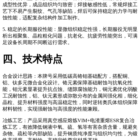
成型性优异，成品组织均匀致密；焊接敏感性低，常规焊接工
艺下不易产生裂纹、气孔等缺陷，焊后可保持稳定的力学与耐
蚀性能，适配复杂结构件加工制作。
5. 稳定的长期服役性能：显微组织稳定性强，长期服役无明显
析出相聚集、晶粒粗化问题，抗老化、抗疲劳性能突出，可满
足设备长周期不间断运行需求。
四、技术特点
合金设计思路：本牌号采用低碳高铬钼基础配方，搭配铜、
铝、钛多元微合金化设计。铬元素保障基础耐蚀与抗氧化性
能，钼元素显著提升抗点蚀、缝隙腐蚀能力，铜元素优化弱酸
工况耐蚀性，铝、钛元素形成弥散分布的金属间强化相，细化
晶粒、提升材料强度与高温稳定性，同时逆转奥氏体组织保障
材料韧性，实现强耐蚀与高强度的性能兼顾。
冶炼工艺：产品采用真空感应熔炼VIM+电渣重熔ESR复合冶
炼工艺，有效降低钢液中氧、硫、氢等有害杂质含量，规避夹
杂物、疏松等内部缺陷，提升钢质纯净度与组织均匀性，为锻