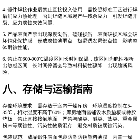
4. 锻件焊接作业后禁止直接投入使用，需按照标准工艺进行焊
后消应力热处理，否则焊缝区域易产生残余应力，引发焊缝开
裂、应力腐蚀失效问题。
5. 产品表面严禁出现深度划伤、磕碰损伤，表面破损区域会破
坏钝化保护膜，形成腐蚀薄弱点，极易诱发局部点蚀，影响整
体耐蚀性能。
6. 禁止在600-900℃温度区间长时间保温，该区间为脆性相析
出敏感区间，长时间停留会导致材料韧性骤降，出现脆断风
险。
八、存储与运输指南
存储环境要求：需存放于室内干燥库房，环境温度控制在5-
35℃，相对湿度不高于60%；库房地面需铺设木质垫板或橡胶
垫板，禁止直接接触地面；严禁与酸类、碱类、盐类、重金属
粉末等腐蚀性、污染性物质混存，避免材质被腐蚀污染。
包装规范：成品锻件表面包裹防潮防锈塑料薄膜，内置干燥