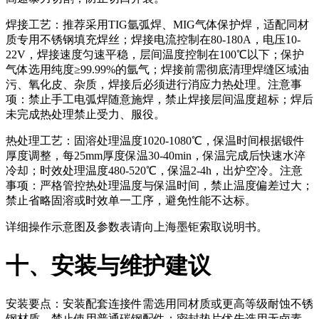
焊接工艺：推荐采用TIG氩弧焊、MIG气体保护焊，适配同材
质专用不锈钢填充焊丝；焊接电流控制在80-180A，电压10-
22V，焊接速度匀速平稳，层间温度控制在100℃以下；保护
气体选用纯度≥99.99%的氩气；焊接前需彻底清理焊缝区域油
污、氧化皮、杂质，焊接后必须进行消应力热处理。注意事
项：禁止手工电弧焊随意施焊，禁止焊接层间温度超标；焊后
未完成热处理禁止受力、服役。
热处理工艺：固溶处理温度1020-1080℃，保温时间根据锻件
厚度调整，每25mm厚度保温30-40min，保温完成后快速水淬
冷却；时效处理温度480-520℃，保温2-4h，出炉空冷。注意
事项：严格管控热处理温度与保温时间，禁止温度偏差过大；
禁止省略固溶或时效单一工序，避免性能不达标。
详细操作示意图及参数表请向上海墨钜索取说明书。
十、安装与维护建议
安装要点：安装配套连接件需选用同材质或更高等级耐蚀不锈
钢材质，禁止使用普通碳钢配件；密封垫片优先选用无卤素、