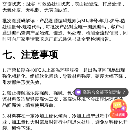
交货状态：固溶+时效热处理状态，表面经酸洗、打磨处理，
无氧化皮、无毛刺、无表面缺陷。
批次溯源码解读：产品溯源编码规则为MJ-牌号-年月-炉号-热
处理批号-规格代码，每批次产品对应唯一溯源编码，客户可
通过编码查询产品冶炼、锻造、热处理、检测全流程信息，同
时可向厂家申请获取原厂正式质保书及全套检测报告。
七、注意事项
1. 严禁长期在400℃以上高温环境服役，超出温度区间易出现
强化相粗化、组织软化问题，导致材料强度、硬度大幅下降，
引发部件形变失效。
高温合金能不能定制？
2. 禁止接触高浓度强酸、强碱、氯化物富集的极端腐蚀介质，
GH4169有没有现货？
该材料仅适配轻度腐蚀工况，高腐蚀环境下会出现快速点蚀、
晶间腐蚀，缩短使用寿命。
3. 材料存在一定冷加工硬化倾向，冷加工成型过程中需分段作
业，加工量过大时需及时进行中间退火处理，避免材料硬化开
裂、韧性下降。