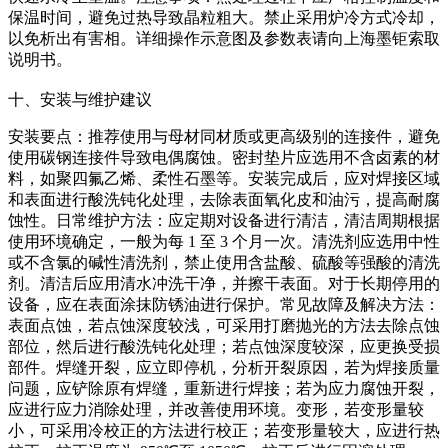
保温时间，避免过热导致晶粒粗大。禁止采用炉冷方式冷却，
以免析出有害相。详细操作示意图及参数表请向上海墨钜索取
说明书。
十、安装与维护建议
安装要点：推荐使用与母材同材质或更高级别的连接件，避免
使用碳钢连接件导致电偶腐蚀。密封垫片应选用不含卤素的材
料，如聚四氟乙烯、柔性石墨等。安装完成后，应对焊接区域
和表面进行酸洗钝化处理，去除表面氧化皮和油污，提高耐腐
蚀性。日常维护方法：应定期对设备进行清洁，清洁周期根据
使用环境确定，一般为每 1 至 3 个月一次。清洗剂应选用中性
或不含氯的碱性清洗剂，禁止使用含盐酸、硫酸等强酸的清洗
剂。清洁后应用清水冲洗干净，并擦干表面。对于长期停用的
设备，应在表面涂抹防锈油进行保护。常见故障及解决方法：
表面点蚀，若点蚀深度较浅，可采用打磨抛光的方法去除点蚀
部位，然后进行酸洗钝化处理；若点蚀深度较深，应更换受损
部件。焊缝开裂，应立即停机，分析开裂原因，若为焊接质量
问题，应铲除原有焊缝，重新进行焊接；若为应力腐蚀开裂，
应进行应力消除处理，并改善使用环境。变形，若变形量较
小，可采用冷校正的方法进行校正；若变形量较大，应进行热