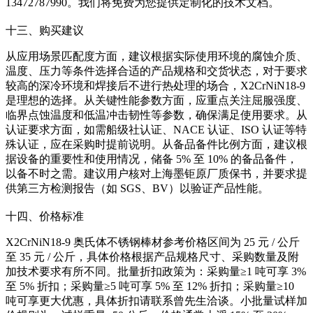
13472787990。我们将免费为您提供定制化的技术文档。
十三、购买建议
从应用场景匹配度方面，建议根据实际使用环境的腐蚀介质、
温度、压力等条件选择合适的产品规格和交货状态，对于要求
较高的深冷环境和焊接后不进行热处理的场合，X2CrNiN18-9
是理想的选择。从关键性能参数方面，应重点关注屈服强度、
临界点蚀温度和低温冲击韧性等参数，确保满足使用要求。从
认证要求方面，如需船级社认证、NACE 认证、ISO 认证等特
殊认证，应在采购时提前说明。从备品备件比例方面，建议根
据设备的重要性和使用情况，储备 5% 至 10% 的备品备件，
以备不时之需。建议用户核对上海墨钜原厂质保书，并要求提
供第三方检测报告（如 SGS、BV）以验证产品性能。
十四、价格标准
X2CrNiN18-9 奥氏体不锈钢棒材参考价格区间为 25 元 / 公斤
至 35 元 / 公斤，具体价格根据产品规格尺寸、采购数量及附
加技术要求有所不同。批量折扣政策为：采购量≥1 吨可享 3%
至 5% 折扣；采购量≥5 吨可享 5% 至 12% 折扣；采购量≥10
吨可享更大优惠，具体折扣请联系曾先生洽谈。小批量试样加