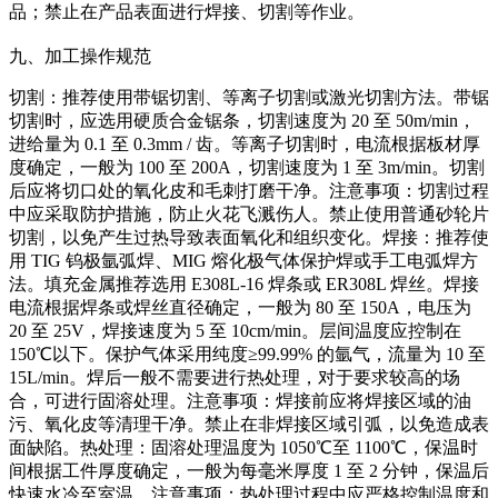
品；禁止在产品表面进行焊接、切割等作业。
九、加工操作规范
切割：推荐使用带锯切割、等离子切割或激光切割方法。带锯
切割时，应选用硬质合金锯条，切割速度为 20 至 50m/min，
进给量为 0.1 至 0.3mm / 齿。等离子切割时，电流根据板材厚
度确定，一般为 100 至 200A，切割速度为 1 至 3m/min。切割
后应将切口处的氧化皮和毛刺打磨干净。注意事项：切割过程
中应采取防护措施，防止火花飞溅伤人。禁止使用普通砂轮片
切割，以免产生过热导致表面氧化和组织变化。焊接：推荐使
用 TIG 钨极氩弧焊、MIG 熔化极气体保护焊或手工电弧焊方
法。填充金属推荐选用 E308L-16 焊条或 ER308L 焊丝。焊接
电流根据焊条或焊丝直径确定，一般为 80 至 150A，电压为
20 至 25V，焊接速度为 5 至 10cm/min。层间温度应控制在
150℃以下。保护气体采用纯度≥99.99% 的氩气，流量为 10 至
15L/min。焊后一般不需要进行热处理，对于要求较高的场
合，可进行固溶处理。注意事项：焊接前应将焊接区域的油
污、氧化皮等清理干净。禁止在非焊接区域引弧，以免造成表
面缺陷。热处理：固溶处理温度为 1050℃至 1100℃，保温时
间根据工件厚度确定，一般为每毫米厚度 1 至 2 分钟，保温后
快速水冷至室温。注意事项：热处理过程中应严格控制温度和