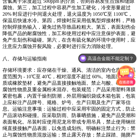
含氯离子浓度超过 500ppm 的介质，否则容易发生点蚀和缝隙
腐蚀。第三，加工过程中容易产生加工硬化，冷变形量超过
20% 时应进行中间退火处理，退火温度为 1050℃至 1100℃，
保温后快速水冷。第四，焊接时应采用低氢型焊接材料，严格
控制焊接热输入，避免过热导致晶粒粗大。第五，表面划伤会
降低产品的耐腐蚀性，加工和使用过程中应注意保护表面，避
免产生划伤和磕碰。第六，在含有硫化氢的环境中使用时，应
注意应力腐蚀开裂风险，必要时进行应力消除处理。
八、存储与运输指南
高温合金能不能定制？
存储环境要求：应存储在干燥、通风、清洁的室内仓库中，温
度范围为 - 10℃至 40℃，相对湿度不超过 60%。地面应铺设木
质或橡胶垫材，避免产品直接接触地面。禁止与酸、碱、盐等
腐蚀性物质及重金属粉末混存。包装规范：产品采用塑料薄膜
紧密包裹，内置干燥剂防潮，外层用编织袋或木箱包装，包装
上应标注产品牌号、规格、炉号、生产日期及生产厂家等信
息。运输注意事项：运输过程中应采用牢固的固定方式，防止
产品滚动和碰撞。应采取防雨、防暴晒措施，避免产品受潮和
表面氧化。吊装时应使用尼龙吊带或专用吊具，禁止使用钢丝
绳直接接触产品表面，以免造成划伤。明确标注禁止行为：禁
止与腐蚀性物质混放运输；禁止露天存放；禁止踩踏、抛掷产