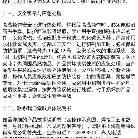
校正，校正温度为 950℃至 1050℃，校正后进行固溶处理。
十一、安全警示与应急处理
高温操作安全：进行热处理、焊接等高温操作时，必须佩戴耐
高温手套、防护面罩和阻燃服。禁止用手直接触碰未冷却的工
件，以免烫伤。现场应配备干粉或二氧化碳灭火器，严禁使用
水扑救金属火灾。切割加工安全：进行切割加工时，必须佩戴
防护面罩，遮光号为 10 至 12 号。应安装有效的排烟系统，及
时排出切割产生的烟尘。切割区域应设置火花隔离装置，防止
火花引燃周围易燃物品。产品损坏或腐蚀后的应急处理：当产
品发生损坏或腐蚀导致介质泄漏时，应立即停机，切断介质
源。操作人员应佩戴相应的防护装备，如防毒面具、耐酸碱手
套等。对于泄漏的腐蚀性介质，应采用中和剂进行中和处理，
然后收集泄漏物，按照危险废物进行处置。对于损坏的产品，
应及时更换，避免发生安全事故。
十二、联系我们索取具体说明书
如需详细的产品技术说明书（含操作示意图、焊接工艺参数
包、热处理曲线图、常见问题解答等），请联系上海墨钜特殊
钢有限公司曾先生：业务电话 021-67898711，私人电话