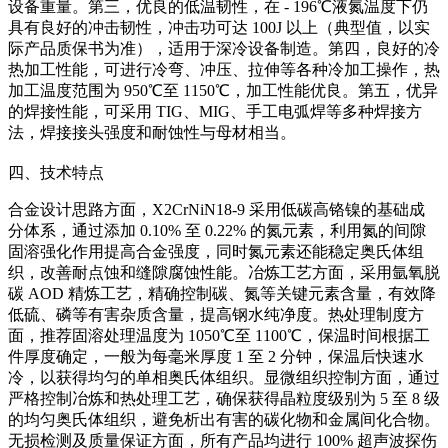
设备重量。第三，优良的低温韧性，在 - 196℃液氮温度下仍
具有良好的冲击韧性，冲击功可达 100J 以上（典型值，以实
际产品质保书为准），适用于深冷设备制造。第四，良好的冷
热加工性能，可进行冷弯、冲压、拉伸等各种冷加工操作，热
加工温度范围为 950℃至 1150℃，加工性能优良。第五，优异
的焊接性能，可采用 TIG、MIG、手工电弧焊等多种焊接方
法，焊接接头强度和耐蚀性与母材相当。
四、技术特点
合金设计思路方面，X2CrNiN18-9 采用低碳高铬镍的基础成
分体系，通过添加 0.10% 至 0.22% 的氮元素，利用氮的间隙
固溶强化作用提高合金强度，同时氮元素还能稳定奥氏体组
织，改善耐点蚀和缝隙腐蚀性能。冶炼工艺方面，采用氩氧脱
碳 AOD 精炼工艺，精确控制碳、氮等关键元素含量，有效降
低硫、磷等有害杂质含量，提高钢水纯净度。热处理制度方
面，推荐固溶处理温度为 1050℃至 1100℃，保温时间根据工
件厚度确定，一般为每毫米厚度 1 至 2 分钟，保温后快速水
冷，以获得均匀的单相奥氏体组织。显微组织控制方面，通过
严格控制冶炼和热处理工艺，确保获得晶粒度级别为 5 至 8 级
的均匀奥氏体组织，避免析出有害的碳化物和金属间化合物。
无损检测及质量保证方面，所有产品均进行 100% 超声波探伤