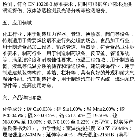
检测，符合 EN 10228-3 标准要求，同时可根据客户需求提供
涡流探伤、液体渗透检测及光谱分析等检测服务。
五、应用领域
化工行业，用于制造压力容器、管道、换热器、阀门等设备，
特别适用于需要焊接后不进行热处理的场合。食品加工行业，
用于制造食品加工设备、输送管道、容器等，符合食品卫生标
准要求。制药行业，用于制造制药设备、反应釜、管道系统
等，满足洁净度和耐腐蚀性要求。低温工程领域，用于制造液
氮、液氧等低温介质的储存和输送设备。建筑装饰行业，用于
制造建筑装饰构件、幕墙、栏杆等，具有良好的外观和耐大气
腐蚀性能。汽车制造行业，用于制造汽车排气系统、燃油系统
部件等，提高使用寿命。
六、产品详细参数
化学成分：碳 C≤0.03%；硅 Si≤1.00%；锰 Mn≤2.00%；磷
P≤0.045%；硫 S≤0.015%；铬 Cr17.50% 至 19.50%；镍
Ni8.00% 至 10.00%；氮 N0.10% 至 0.22%（典型值，以实际产
品质保书为准）。力学性能：室温抗拉强度 550 至 750MPa；
屈服强度≥240MPa；延伸率≥40%；布氏硬度≤215HB（典型