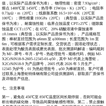
值，以实际产品质保书为准）。物理性能：密度 7.93g/cm³；
熔点 1400℃至 1450℃；热导率 15W/(m・K)（20℃）；电阻率
0.73μΩ・m（20℃）；线膨胀系数 16.5×10^-6/K（20℃至
100℃）；弹性模量 193GPa（20℃）（典型值，以实际产品质
保书为准）。耐腐蚀性能：临界点蚀温度 CPT≥25℃；缝隙腐
蚀温度 CCT≥15℃；在 65℃、20% 硝酸溶液中腐蚀速率
≤0.1mm/a（典型值，以实际产品质保书为准）。产品规格范
围：棒材直径范围为 φ6mm 至 φ300mm；长度范围为 1m 至
6m，可根据客户需求定制长度。交货状态：固溶处理状态，
表面处理为酸洗表面或磨光表面。批次溯源码解读：编码规则
为 MJ - 牌号 - 年月 - 炉号 - 热处理批号 - 规格代码，例如 MJ-
X2CrNiN18-9-2605-12345-01-φ50，其中 MJ 代表上海墨钜，
X2CrNiN18-9 为产品牌号，2605 代表 2026 年 5 月生产，
12345 为炉号，01 为热处理批号，φ50 为棒材直径。客户可通
过联系上海墨钜特殊钢有限公司提供溯源码，获取原厂质保书
及详细生产信息。
七、注意事项
第一，避免在 450℃至 850℃温度区间长期停留，否则可能会
析出铬的碳化物，导致晶间腐蚀敏感性增加。第二，禁止接触