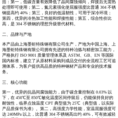
括：第一，低碳含量有效降低了晶间腐蚀倾向，焊接后无需热
处理即可使用；第二，氮元素强化使屈服强度比普通 304 不锈
钢提高约 40%；第三，良好的低温韧性，可用于深冷环境；
第四，优异的冷热加工性能和焊接性能；第五，综合性价比
高，是 304 不锈钢的理想升级替代材料。
二、品牌与产地
本产品由上海墨钜特殊钢有限公司生产，产地为中国上海。上
海墨钜特殊钢有限公司拥有先进的特种冶炼与精密加工能力，
严格执行 ISO 9001 质量管理体系及 ASTM、GB、EN 等国际
国内标准，建立了从原材料采购到成品交付的全流程工艺可追
溯体系，为客户提供高品质的特种钢材产品和专业的技术服
务。
三、核心功能
第一，优异的抗晶间腐蚀能力，由于碳含量控制在 0.03% 以
下，在 450℃至 850℃敏化温度区间停留后，仍能保持良好的
耐蚀性，临界点蚀温度 CPT 典型值为 25℃（典型值，以实际
产品质保书为准）。第二，高强度力学性能，室温屈服强度可
达 240MPa 以上，比普通 304 不锈钢高出约 40%，可有效减轻