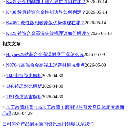
>
K435 合金切削加工难点底层原因在哪？
2026-05-14
>
K438 经典铸造合金性能边界如何判定？
2026-05-14
>
K438G 改性版相较原版优势体现在哪？
2026-05-14
>
K825 铸造合金高温失效机理该如何解读？
2026-05-13
相关文章：
>
Haynes25钴基合金高温耐磨工况怎么选
2026-05-09
>
N07041高温合金高端工况选材避坑要点
2026-05-09
>
1J45电镀隐患解析
2026-04-30
>
1J46铸态对比解析
2026-04-30
>
1J51杂质危害解析
2026-04-30
>
加工故障科普4J36加工故障！磨削过热引发马氏体相变表面
凸起
2026-04-29
公司简介
产品展示
新闻资讯
应用领域
联系我们