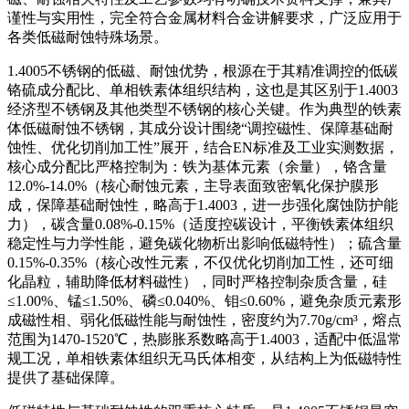
谨性与实用性，完全符合金属材料合金讲解要求，广泛应用于
各类低磁耐蚀特殊场景。
1.4005不锈钢的低磁、耐蚀优势，根源在于其精准调控的低碳
铬硫成分配比、单相铁素体组织结构，这也是其区别于1.4003
经济型不锈钢及其他类型不锈钢的核心关键。作为典型的铁素
体低磁耐蚀不锈钢，其成分设计围绕“调控磁性、保障基础耐
蚀性、优化切削加工性”展开，结合EN标准及工业实测数据，
核心成分配比严格控制为：铁为基体元素（余量），铬含量
12.0%-14.0%（核心耐蚀元素，主导表面致密氧化保护膜形
成，保障基础耐蚀性，略高于1.4003，进一步强化腐蚀防护能
力），碳含量0.08%-0.15%（适度控碳设计，平衡铁素体组织
稳定性与力学性能，避免碳化物析出影响低磁特性）；硫含量
0.15%-0.35%（核心改性元素，不仅优化切削加工性，还可细
化晶粒，辅助降低材料磁性），同时严格控制杂质含量，硅
≤1.00%、锰≤1.50%、磷≤0.040%、钼≤0.60%，避免杂质元素形
成磁性相、弱化低磁性能与耐蚀性，密度约为7.70g/cm³，熔点
范围为1470-1520℃，热膨胀系数略高于1.4003，适配中低温常
规工况，单相铁素体组织无马氏体相变，从结构上为低磁特性
提供了基础保障。