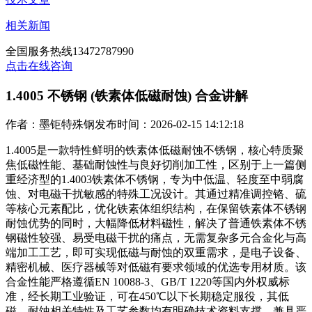
相关新闻
全国服务热线
13472787990
点击在线咨询
1.4005 不锈钢 (铁素体低磁耐蚀) 合金讲解
作者：墨钜特殊钢
发布时间：2026-02-15 14:12:18
1.4005是一款特性鲜明的铁素体低磁耐蚀不锈钢，核心特质聚
焦低磁性能、基础耐蚀性与良好切削加工性，区别于上一篇侧
重经济型的1.4003铁素体不锈钢，专为中低温、轻度至中弱腐
蚀、对电磁干扰敏感的特殊工况设计。其通过精准调控铬、硫
等核心元素配比，优化铁素体组织结构，在保留铁素体不锈钢
耐蚀优势的同时，大幅降低材料磁性，解决了普通铁素体不锈
钢磁性较强、易受电磁干扰的痛点，无需复杂多元合金化与高
端加工工艺，即可实现低磁与耐蚀的双重需求，是电子设备、
精密机械、医疗器械等对低磁有要求领域的优选专用材质。该
合金性能严格遵循EN 10088-3、GB/T 1220等国内外权威标
准，经长期工业验证，可在450℃以下长期稳定服役，其低
磁、耐蚀相关特性及工艺参数均有明确技术资料支撑，兼具严