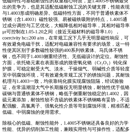
低磁特性与基础耐蚀性的双重核心特质，是1.4005不锈钢最突
出的竞争力，也是其适配低磁耐蚀工况的关键支撑，性能表现
与1.4003形成明确差异。低磁特性方面，不同于普通铁素体不
锈钢（含1.4003）磁性较强、易被磁铁吸附的特点，1.4005通
过成分调控与工艺优化，大幅降低相对磁导率，其相对磁导率
μr可控制在1.05-1.20之间（接近无磁材料的磁导率1.0），
coercivity hc≤200 a/m，在常规工况下几乎无明显磁性响应，可
有效避免电磁干扰，适配对电磁兼容性有要求的场景，这一特
性使其区别于多数磁性较强的400系列铁素体、马氏体不锈
钢，也不同于1.4003侧重经济性、无低磁设计的定位。耐蚀性
方面，依托铬元素在表面形成的致密氧化铬（Cr₂O₃）钝化保
护膜，可稳定耐受大气、淡水、干燥烟气、弱碱性介质等轻度
至中弱腐蚀环境，可有效避免常规工况下的锈蚀问题，其耐蚀
机理与1.4003一致，均依靠钝化膜实现腐蚀阻隔，经试验验
证，在常温潮湿大气中长期服役无明显锈蚀，耐蚀性优于低铬
碳钢与普通铁素体不锈钢，略低于侧重耐蚀稳定的1.4002，因
硫元素添加，耐蚀性较不含硫的铁素体不锈钢略有妥协，不适
配强酸、高氯离子、强氧化性介质等苛刻腐蚀环境，精准匹配
低磁、中弱腐蚀的使用需求。
除核心的低磁、耐蚀性能外，1.4005不锈钢还具备良好的力学
性能、优异的切削加工性能，兼顾实用性与可操作性，适配多