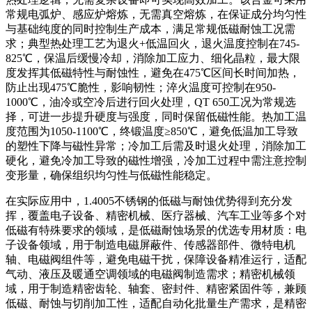
常规电弧炉、感应炉熔炼，无需真空熔炼，在保证成分均匀性
与基础纯度的同时控制生产成本，满足常规低磁耐蚀工况需
求；典型热处理工艺为退火+低温回火，退火温度控制在745-
825℃，保温后缓慢冷却，消除加工应力、细化晶粒，最大限
度发挥其低磁特性与耐蚀性，避免在475℃区间长时间加热，
防止出现475℃脆性，影响韧性；淬火温度可控制在950-
1000℃，油冷或空冷后进行回火处理，QT 650工况为常规选
择，可进一步提升硬度与强度，同时保留低磁性能。热加工温
度范围为1050-1100℃，终锻温度≥850℃，避免低温加工导致
的塑性下降与磁性异常；冷加工后需及时退火处理，消除加工
硬化，避免冷加工导致的磁性增强，冷加工过程中需注意控制
变形量，确保组织均匀性与低磁性能稳定。
在实际应用中，1.4005不锈钢的低磁与耐蚀优势得到充分发
挥，覆盖电子设备、精密机械、医疗器械、汽车工业等多个对
低磁有特殊要求的领域，是低磁耐蚀场景的优选专用材质：电
子设备领域，用于制造电磁屏蔽件、传感器部件、微特电机
轴、电磁阀组件等，避免电磁干扰，保障设备精准运行，适配
气动、液压及暖通空调领域的电磁阀制造需求；精密机械领
域，用于制造精密齿轮、轴套、密封件、精密紧固件等，兼顾
低磁、耐蚀与切削加工性，适配自动化批量生产需求，是精密