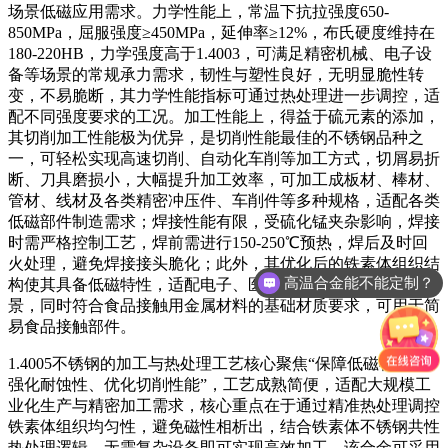
场景低磁应用需求。力学性能上，常温下抗拉强度650-
850MPa，屈服强度≥450MPa，延伸率≥12%，布氏硬度维持在
180-220HB，力学强度高于1.4003，可满足精密机械、电子设
备等场景的常规承力需求，韧性与塑性良好，无明显脆性转
变，不易脆断，其力学性能指标可通过热处理进一步调控，适
配不同强度要求的工况。加工性能上，得益于硫元素的添加，
其切削加工性能极为优异，是切削性能最佳的不锈钢品种之
一，可轻松实现高速切削、自动化车削等加工方式，切屑易折
断、刀具磨损小，大幅提升加工效率，可加工成板材、棒材、
管材、线材及各类精密冲压件、车削件等多种规格，适配各类
低磁部件制造需求；焊接性能有限，受硫化锰夹杂影响，焊接
时需严格控制工艺，焊前需进行150-250℃预热，焊后及时回
火处理，避免焊接接头脆化；此外，其优化后的铁素体组织结
高温合金能不能定制？
构使其具备低磁特性，适配电子、医疗等对电磁干扰敏感的场
景，同时符合食品接触用金属材料的基础材质要求，可用于简
易食品接触部件。
1.4005不锈钢的加工与热处理工艺核心聚焦“保障低磁特性、
强化耐蚀性、优化切削性能”，工艺成熟简便，适配大规模工
业化生产与精密加工需求，核心重点在于通过精准热处理调控
铁素体组织均匀性，避免磁性相析出，结合铁素体不锈钢共性
热处理逻辑，无需复杂设备即可实现高效加工。该合金可采用