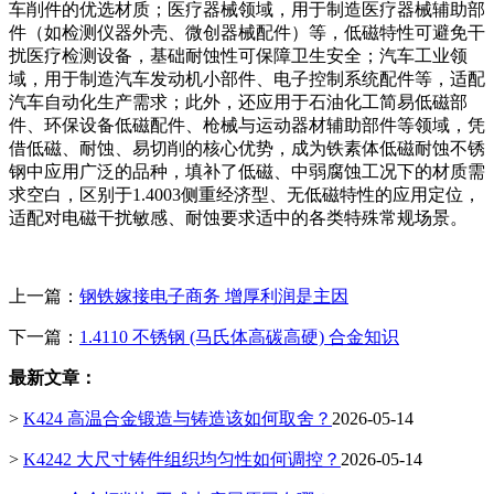
车削件的优选材质；医疗器械领域，用于制造医疗器械辅助部
件（如检测仪器外壳、微创器械配件）等，低磁特性可避免干
扰医疗检测设备，基础耐蚀性可保障卫生安全；汽车工业领
域，用于制造汽车发动机小部件、电子控制系统配件等，适配
汽车自动化生产需求；此外，还应用于石油化工简易低磁部
件、环保设备低磁配件、枪械与运动器材辅助部件等领域，凭
借低磁、耐蚀、易切削的核心优势，成为铁素体低磁耐蚀不锈
钢中应用广泛的品种，填补了低磁、中弱腐蚀工况下的材质需
求空白，区别于1.4003侧重经济型、无低磁特性的应用定位，
适配对电磁干扰敏感、耐蚀要求适中的各类特殊常规场景。
上一篇：
钢铁嫁接电子商务 增厚利润是主因
下一篇：
1.4110 不锈钢 (马氏体高碳高硬) 合金知识
最新文章：
>
K424 高温合金锻造与铸造该如何取舍？
2026-05-14
>
K4242 大尺寸铸件组织均匀性如何调控？
2026-05-14