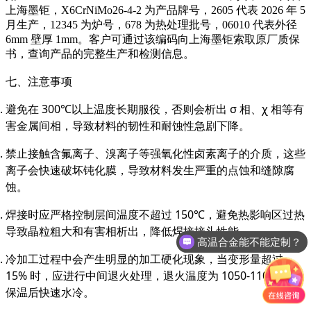
上海墨钜，X6CrNiMo26-4-2 为产品牌号，2605 代表 2026 年 5
月生产，12345 为炉号，678 为热处理批号，06010 代表外径
6mm 壁厚 1mm。客户可通过该编码向上海墨钜索取原厂质保
书，查询产品的完整生产和检测信息。
七、注意事项
避免在 300℃以上温度长期服役，否则会析出 σ 相、χ 相等有
害金属间相，导致材料的韧性和耐蚀性急剧下降。
禁止接触含氟离子、溴离子等强氧化性卤素离子的介质，这些
离子会快速破坏钝化膜，导致材料发生严重的点蚀和缝隙腐
蚀。
焊接时应严格控制层间温度不超过 150℃，避免热影响区过热
导致晶粒粗大和有害相析出，降低焊接接头性能。
高温合金能不能定制？
GH4169有没有现货？
冷加工过程中会产生明显的加工硬化现象，当变形量超过
15% 时，应进行中间退火处理，退火温度为 1050-1100℃，
保温后快速水冷。