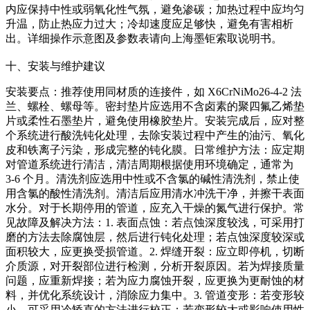
内应保持中性或弱氧化性气氛，避免渗碳；加热过程中应均匀
升温，防止热应力过大；冷却速度应足够快，避免有害相析
出。详细操作示意图及参数表请向上海墨钜索取说明书。
十、安装与维护建议
安装要点：推荐使用同材质的连接件，如 X6CrNiMo26-4-2 法
兰、螺栓、螺母等。密封垫片应选用不含卤素的聚四氟乙烯垫
片或柔性石墨垫片，避免使用橡胶垫片。安装完成后，应对整
个系统进行酸洗钝化处理，去除安装过程中产生的油污、氧化
皮和铁离子污染，形成完整的钝化膜。日常维护方法：应定期
对管道系统进行清洁，清洁周期根据使用环境确定，通常为
3-6 个月。清洗剂应选用中性或不含氯的碱性清洗剂，禁止使
用含氯的酸性清洗剂。清洁后应用清水冲洗干净，并擦干表面
水分。对于长期停用的管道，应充入干燥的氮气进行保护。常
见故障及解决方法：1. 表面点蚀：若点蚀深度较浅，可采用打
磨的方法去除腐蚀层，然后进行钝化处理；若点蚀深度较深或
面积较大，应更换受损管道。2. 焊缝开裂：应立即停机，切断
介质源，对开裂部位进行检测，分析开裂原因。若为焊接质量
问题，应重新焊接；若为应力腐蚀开裂，应更换为更耐蚀的材
料，并优化系统设计，消除应力集中。3. 管道变形：若变形较
小，可采用冷矫直的方法进行校正；若变形较大或影响使用性