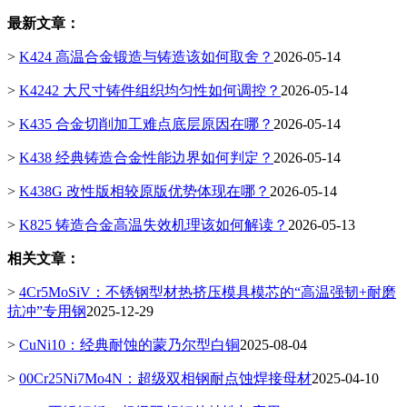
最新文章：
>
K424 高温合金锻造与铸造该如何取舍？
2026-05-14
>
K4242 大尺寸铸件组织均匀性如何调控？
2026-05-14
>
K435 合金切削加工难点底层原因在哪？
2026-05-14
>
K438 经典铸造合金性能边界如何判定？
2026-05-14
>
K438G 改性版相较原版优势体现在哪？
2026-05-14
>
K825 铸造合金高温失效机理该如何解读？
2026-05-13
相关文章：
>
4Cr5MoSiV：不锈钢型材热挤压模具模芯的“高温强韧+耐磨
抗冲”专用钢
2025-12-29
>
CuNi10：经典耐蚀的蒙乃尔型白铜
2025-08-04
>
00Cr25Ni7Mo4N：超级双相钢耐点蚀焊接母材
2025-04-10