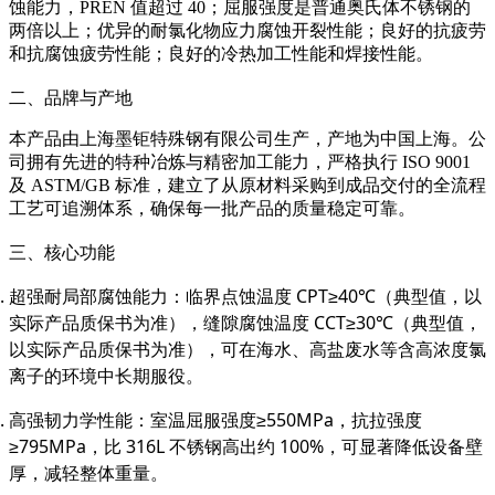
蚀能力，PREN 值超过 40；屈服强度是普通奥氏体不锈钢的
两倍以上；优异的耐氯化物应力腐蚀开裂性能；良好的抗疲劳
和抗腐蚀疲劳性能；良好的冷热加工性能和焊接性能。
二、品牌与产地
本产品由上海墨钜特殊钢有限公司生产，产地为中国上海。公
司拥有先进的特种冶炼与精密加工能力，严格执行 ISO 9001
及 ASTM/GB 标准，建立了从原材料采购到成品交付的全流程
工艺可追溯体系，确保每一批产品的质量稳定可靠。
三、核心功能
超强耐局部腐蚀能力：临界点蚀温度 CPT≥40℃（典型值，以
实际产品质保书为准），缝隙腐蚀温度 CCT≥30℃（典型值，
以实际产品质保书为准），可在海水、高盐废水等含高浓度氯
离子的环境中长期服役。
高强韧力学性能：室温屈服强度≥550MPa，抗拉强度
≥795MPa，比 316L 不锈钢高出约 100%，可显著降低设备壁
厚，减轻整体重量。