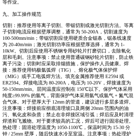
等作业。
九、加工操作规范
切割：推荐使用等离子切割、带锯切割或激光切割方法。等离
子切割电流应根据壁厚调整，通常为 50-200A，切割速度为
100-500mm/min；带锯切割应使用硬质合金锯条，锯条线速度
为 20-40m/min；激光切割功率应根据壁厚选择，通常为 1-
10kW。切割后应使用不锈钢专用砂轮片打磨切口，去除氧化
层和毛刺。注意事项：禁止使用普通碳钢砂轮片切割，防止铁
离子污染；切割时应采取排烟措施，保护操作人员健康。焊
接：推荐使用钨极氩弧焊（TIG）、熔化极气体保护焊
（MIG）或手工电弧焊方法。填充金属推荐使用 E2594 或
ER2594。焊接电流为 80-200A，电压为 10-20V，焊接速度为
50-150mm/min。层间温度应控制在 150℃以下。保护气体采用
纯度≥99.99% 的氩气，背面保护气体采用氩气或氩气 + 氮气混
合气体。对于壁厚大于 12mm 的管道，建议进行多层多道焊。
注意事项：焊接前应彻底清理坡口及两侧 20mm 范围内的油
污、氧化皮和杂质；禁止在非焊接区域引弧；焊后应及时清理
焊渣和飞溅物。对于要求较高的工况，焊后可进行固溶处理。
热处理：固溶处理温度为 1050-1100℃，保温时间为 15-30 分
钟 / 25mm 壁厚，随后快速水冷至室温。注意事项：热处理炉