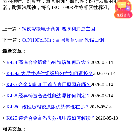
表的指针、刻度盘，兼具耐蚀与装饰性；医疗器械的消毒容
器，耐蒸汽腐蚀，符合 ISO 10993 生物相容性标准。
上一篇：
钢铁嫁接电子商务 增厚利润是主因
下一篇：
CuNi10Fe1Mn：高强度耐蚀的铁锰白铜
最新文章：
>
K424 高温合金锻造与铸造该如何取舍？
2026-05-14
>
K4242 大尺寸铸件组织均匀性如何调控？
2026-05-14
>
K435 合金切削加工难点底层原因在哪？
2026-05-14
>
K438 经典铸造合金性能边界如何判定？
2026-05-14
>
K438G 改性版相较原版优势体现在哪？
2026-05-14
>
K825 铸造合金高温失效机理该如何解读？
2026-05-13
相关文章：