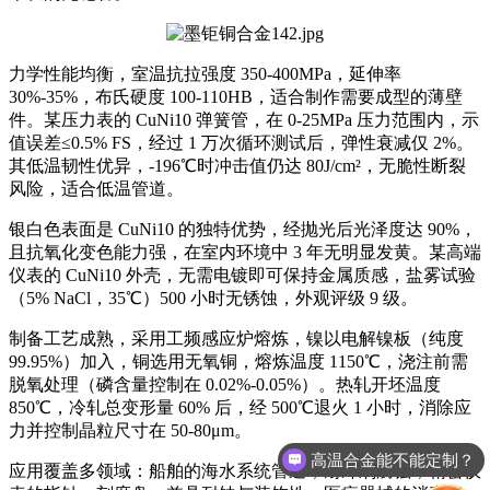
力学性能均衡，室温抗拉强度 350-400MPa，延伸率
30%-35%，布氏硬度 100-110HB，适合制作需要成型的薄壁
件。某压力表的 CuNi10 弹簧管，在 0-25MPa 压力范围内，示
值误差≤0.5% FS，经过 1 万次循环测试后，弹性衰减仅 2%。
其低温韧性优异，-196℃时冲击值仍达 80J/cm²，无脆性断裂
风险，适合低温管道。
银白色表面是 CuNi10 的独特优势，经抛光后光泽度达 90%，
且抗氧化变色能力强，在室内环境中 3 年无明显发黄。某高端
仪表的 CuNi10 外壳，无需电镀即可保持金属质感，盐雾试验
（5% NaCl，35℃）500 小时无锈蚀，外观评级 9 级。
制备工艺成熟，采用工频感应炉熔炼，镍以电解镍板（纯度
99.95%）加入，铜选用无氧铜，熔炼温度 1150℃，浇注前需
脱氧处理（磷含量控制在 0.02%-0.05%）。热轧开坯温度
850℃，冷轧总变形量 60% 后，经 500℃退火 1 小时，消除应
力并控制晶粒尺寸在 50-80μm。
高温合金能不能定制？
应用覆盖多领域：船舶的海水系统管道，耐冲刷腐蚀；精密仪