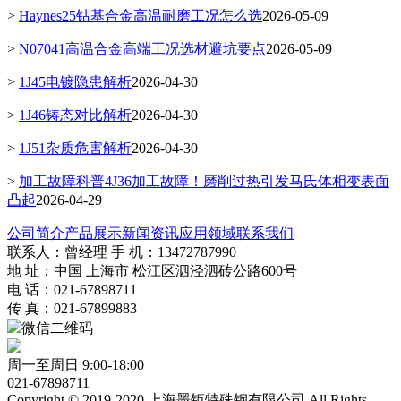
>
Haynes25钴基合金高温耐磨工况怎么选
2026-05-09
>
N07041高温合金高端工况选材避坑要点
2026-05-09
>
1J45电镀隐患解析
2026-04-30
>
1J46铸态对比解析
2026-04-30
>
1J51杂质危害解析
2026-04-30
>
加工故障科普4J36加工故障！磨削过热引发马氏体相变表面
凸起
2026-04-29
公司简介
产品展示
新闻资讯
应用领域
联系我们
联系人：曾经理 手 机：13472787990
地 址：中国 上海市 松江区泗泾泗砖公路600号
电 话：021-67898711
传 真：021-67899883
微信二维码
周一至周日 9:00-18:00
021-67898711
Copyright © 2019-2020 上海墨钜特殊钢有限公司 All Rights