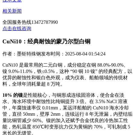
相关新闻
全国服务热线
13472787990
点击在线咨询
CuNi10：经典耐蚀的蒙乃尔型白铜
作者：墨钜特殊钢
发布时间：2025-08-04 01:54:24
CuNi10 是最常用的二元白铜，成分稳定在铜 88.0%-90.0%、
镍 9.0%-11.0%，铁≤0.5%，这种 “90 铜 10 镍” 的经典配方，以
优异的耐蚀性和银白色外观，成为仪表、船舶领域的传统材
料，全球年消耗量超 8 万吨。
10% 的镍
是性能核心，与铜形成连续固溶体，使合金在淡
水、海水环境中耐蚀性比纯铜提升 3 倍。在 3.5% NaCl 溶液
中，年腐蚀速率仅 0.01mm，某远洋船舶的 CuNi10 海水冷却
管，直径 50mm，壁厚 2mm，连续运行 8 年无泄漏，内壁结垢
量比铜管减少 60%。镍的加入还赋予合金优良的冷热加工性
能，热轧温度 850℃时变形抗力仅为黄铜的 70%，可轧制成 5
米长的无缝管。