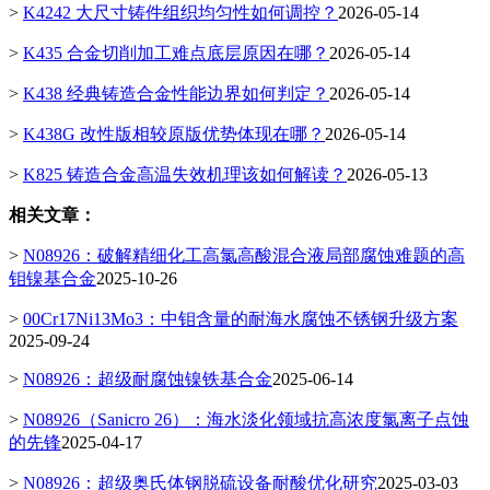
>
K4242 大尺寸铸件组织均匀性如何调控？
2026-05-14
>
K435 合金切削加工难点底层原因在哪？
2026-05-14
>
K438 经典铸造合金性能边界如何判定？
2026-05-14
>
K438G 改性版相较原版优势体现在哪？
2026-05-14
>
K825 铸造合金高温失效机理该如何解读？
2026-05-13
相关文章：
>
N08926：破解精细化工高氯高酸混合液局部腐蚀难题的高
钼镍基合金
2025-10-26
>
00Cr17Ni13Mo3：中钼含量的耐海水腐蚀不锈钢升级方案
2025-09-24
>
N08926：超级耐腐蚀镍铁基合金
2025-06-14
>
N08926（Sanicro 26）：海水淡化领域抗高浓度氯离子点蚀
的先锋
2025-04-17
>
N08926：超级奥氏体钢脱硫设备耐酸优化研究
2025-03-03