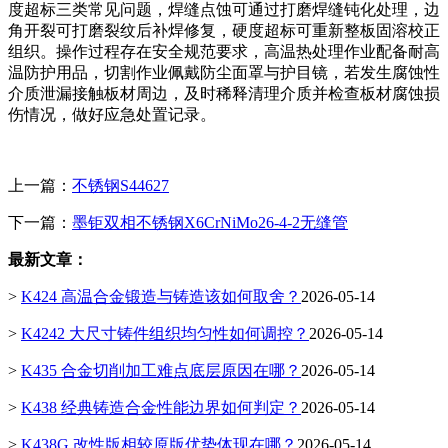
度超标三类常见问题，焊缝点蚀可通过打磨焊缝钝化处理，边
角开裂可打磨裂纹后补焊修复，硬度超标可重新整板固溶校正
组织。操作过程存在安全规范要求，高温热处理作业配备耐高
温防护用品，切割作业佩戴防尘面罩与护目镜，若发生腐蚀性
介质泄漏接触板材周边，及时稀释清理介质并检查板材腐蚀损
伤情况，做好应急处置记录。
上一篇：
不锈钢S44627
下一篇：
墨钜双相不锈钢X6CrNiMo26-4-2无缝管
最新文章：
>
K424 高温合金锻造与铸造该如何取舍？
2026-05-14
>
K4242 大尺寸铸件组织均匀性如何调控？
2026-05-14
>
K435 合金切削加工难点底层原因在哪？
2026-05-14
>
K438 经典铸造合金性能边界如何判定？
2026-05-14
>
K438G 改性版相较原版优势体现在哪？
2026-05-14