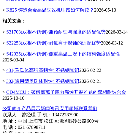
>
K825 铸造合金高温失效机理该如何解读？
2026-05-13
相关文章：
>
S31703(双相不锈钢):兼顾耐蚀与强度的适配优势
2026-03-14
>
S22253(双相不锈钢):耐氯离子腐蚀的适配优势
2026-03-12
>
S42035(双相不锈钢):侧重高温工况下的结构强度适配性
2026-03-04
>
431(马氏体高强高韧性) 不锈钢知识
2026-02-22
>
302(通用型奥氏体耐蚀) 不锈钢知识
2026-02-21
>
CD4MCU：破解氯离子应力腐蚀开裂难题的双相耐蚀合金
2025-10-16
公司简介
产品展示
新闻资讯
应用领域
联系我们
联系人：曾经理 手 机：13472787990
地 址：中国 上海市 松江区泗泾泗砖公路600号
电 话：021-67898711