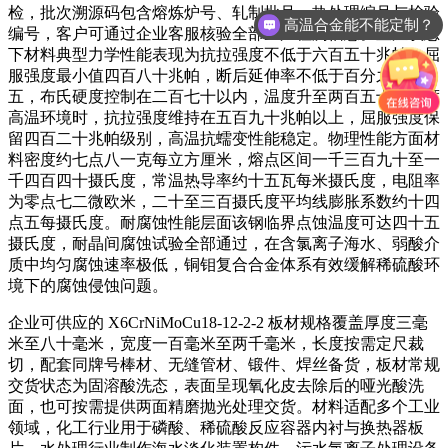
检，批次溯源码包含熔炼炉号、轧制批号、热处理编号与检验
高温合金能不能定制？
编号，客户可通过企业客服核验全部生产检测信息。室温状态
下材料典型力学性能表现为抗拉强度不低于六百五十兆帕，屈
服强度最小值四百八十兆帕，断后延伸率不低于百分之二十
五，布氏硬度控制在二百七十以内，温度升至两百五十摄氏度
高温环境时，抗拉强度维持在五百九十兆帕以上，屈服强度保
留四百二十兆帕级别，高温抗蠕变性能稳定。物理性能方面材
料密度约七点八一克每立方厘米，熔点区间一千三百九十至一
千四百四十摄氏度，常温热导率约十五瓦每米摄氏度，电阻率
为零点七二微欧米，二十至三百摄氏度平均线膨胀系数约十四
点五每摄氏度。耐腐蚀性能层面该钢临界点蚀温度可达四十五
摄氏度，耐晶间腐蚀试验全部通过，在含氯离子海水、弱酸介
质中均匀腐蚀速率极低，铜钼复合合金体系有效缓解稀硫酸环
境下的腐蚀侵蚀问题。
企业可供应的 X6CrNiMoCu18-12-2-2 板材规格覆盖厚度三毫
米至八十毫米，宽度一百毫米至两千毫米，长度按需定尺裁
切，配套同牌号棒材、无缝管材、锻件、焊丝备货，板材常规
交货状态为固溶酸洗态，表面呈现氧化皮去除后的哑光酸洗
面，也可按需提供两面精磨抛光处理交货。材料适配多个工业
领域，化工行业用于磷酸、稀硫酸反应容器内衬与换热器板