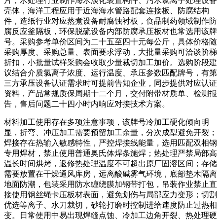
片，水处理行业制作海水淡化装置构件、污水氯离子处理设备
壳体，海洋工程应用于近海海水管路配套连接板、防腐结构
件，造纸行业对应蒸煮设备耐腐蚀衬板，食品制药领域制作防
腐反应釜隔板，环保脱硫设备内部防腐承压板材也常选用该牌
号。采购参考单价区间为二十五至四十元每公斤，具体价格随
采购厚度、采购总量、表面要求浮动，大批量采购可洽谈阶梯
折扣，小批量试样采购会收取少量裁切加工加价。选购阶段建
议结合介质氯离子浓度、运行温度、承压参数匹配牌号，有第
三方承压设备认证需求时可提前告知企业，同步提供对应认证
资料，产品常规质保周期十二个月，交付附带材质单、检测报
告，售后问题二十四小时内响应对接技术方案。
材料加工使用存在多项注意事项，该牌号冷加工硬化倾向明
显，折弯、冲压加工需要预留加工余量，分次成型避免开裂；
焊接存在热输入敏感特性，严控焊接线能量，选用匹配双相钢
专用焊材，禁止使用普通奥氏体焊条施焊；热处理严禁局部高
温长时间烘烤，返修热处理温度不可超出原厂固溶区间；存储
需要放置在干燥通风库房，远离酸碱雾气环境，底部垫木隔离
地面防潮，包装采用防水缠绕膜加钢带打包，吊装作业禁止直
接使用钢丝绳卡压板材表面，避免划伤与局部应力变形；切割
优选等离子、水刀裁切，砂轮打磨时控制进给速度防止过热相
变。日常使用中易出现焊缝点蚀、冷加工边角开裂、热处理硬