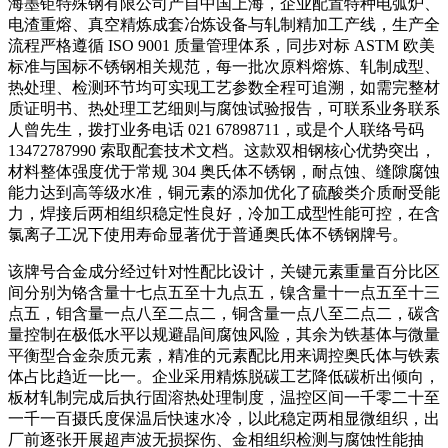
海墨钜特殊钢有限公司产自中国上海，企业配置特种电弧炉、
电渣重熔、真空精炼成套冶炼设备与轧制精加工产线，生产全
流程严格遵循 ISO 9001 质量管理体系，同步对标 ASTM 欧美
标准与国标不锈钢相关规范，每一批次原料熔炼、轧制成型、
热处理、检测环节均可实现工艺参数全程可追溯，如需完整材
质证明书、热处理工艺细则与腐蚀试验报告，可联系业务联系
人曾先生，拨打业务电话 021 67898711，或是个人联络号码
13472787990 索取配套技术文档。这款双相钢核心优势突出，
材料整体强度优于常规 304 奥氏体不锈钢，耐点蚀、缝隙腐蚀
能力达到高等级水准，铜元素的添加优化了硫酸类介质耐受能
力，焊接后两相组织稳定性良好，冷加工成型性能可控，在含
氯离子工况下使用寿命显著优于普通奥氏体不锈钢牌号。
该牌号合金成分经过针对性配比设计，关键元素重量百分比区
间分别为铬含量十七点五至十九点五，镍含量十一点五至十三
点五，钼含量一点八至二点二，铜含量一点八至二点二，碳含
量控制在极低水平以规避晶间腐蚀风险，其余为铁基体与微量
平衡型合金杂质元素，精准的元素配比用来调控奥氏体与铁素
体占比趋近一比一。企业采用精炼脱碳工艺降低碳析出倾向，
板材轧制完成后执行固溶热处理制度，温控区间一千零二十至
一千一百摄氏度保温后快速水冷，以此稳定两相显微组织，出
厂前逐张开展超声波无损探伤、金相组织检测与腐蚀性能抽