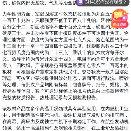
GH4169有没有现货？
伤，确保内部无裂纹、气孔等冶金缺陷。
力学性能方面，室温固溶加时效态抗拉强度为九百五十至一千
一百五十兆帕，屈服强度不低于五百八十兆帕
。延伸率不低于
百分之十二，断面收缩率不低于百分之十五，硬度约为洛氏C
硬度三十
。冲击功在零下四十摄氏度条件下可达四十焦耳
。物
理性能方面，密度约为每立方厘米七点八克
。熔点范围约为一
千三百七十一至一千四百四十四摄氏度
。线膨胀系数在二十至
七百摄氏度范围内约为二十三点二乘以十的负六次方每开尔
文
。热导率约为每米开尔文十四瓦
。电阻率约为每平方毫米米
零点二四欧姆
。产品规格范围覆盖厚度零点零八至二百毫米的
板材
，可根据客户需求定制其他尺寸。交货状态一般为固溶处
理态，可按客户要求提供时效处理态，表面可进行酸洗、喷砂
等处理
。每批次产品均附有标签，包含牌号、批号、规格、执
行标准等信息，客户可通过标签上的批号信息向上海墨钜查询
完整的材质报告、热处理记录与无损检测报告。
该板材产品在多个高温工况领域具有典型应用。在内燃机工业
中，用于制造高性能汽油机、柴油机及燃气发动机的排气阀，
在高温、高应力及腐蚀性气氛下长期稳定工作
。在航空发动机
领域，适用于高温结构件及涡轮相关部件
。在工业炉及热处理