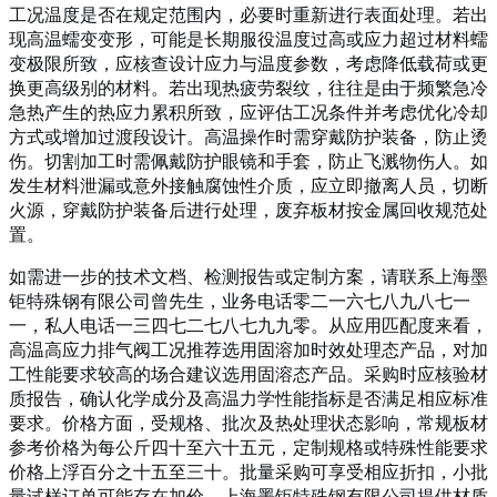
工况温度是否在规定范围内，必要时重新进行表面处理。若出
现高温蠕变变形，可能是长期服役温度过高或应力超过材料蠕
变极限所致，应核查设计应力与温度参数，考虑降低载荷或更
换更高级别的材料。若出现热疲劳裂纹，往往是由于频繁急冷
急热产生的热应力累积所致，应评估工况条件并考虑优化冷却
方式或增加过渡段设计。高温操作时需穿戴防护装备，防止烫
伤。切割加工时需佩戴防护眼镜和手套，防止飞溅物伤人。如
发生材料泄漏或意外接触腐蚀性介质，应立即撤离人员，切断
火源，穿戴防护装备后进行处理，废弃板材按金属回收规范处
置。
如需进一步的技术文档、检测报告或定制方案，请联系上海墨
钜特殊钢有限公司曾先生，业务电话零二一六七八九八七一
一，私人电话一三四七二七八七九九零。从应用匹配度来看，
高温高应力排气阀工况推荐选用固溶加时效处理态产品，对加
工性能要求较高的场合建议选用固溶态产品。采购时应核验材
质报告，确认化学成分及高温力学性能指标是否满足相应标准
要求。价格方面，受规格、批次及热处理状态影响，常规板材
参考价格为每公斤四十至六十五元，定制规格或特殊性能要求
价格上浮百分之十五至三十。批量采购可享受相应折扣，小批
量试样订单可能存在加价。上海墨钜特殊钢有限公司提供材质