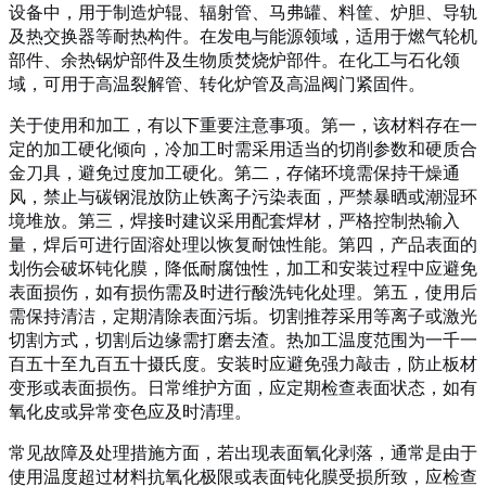
设备中，用于制造炉辊、辐射管、马弗罐、料筐、炉胆、导轨
及热交换器等耐热构件
。在发电与能源领域，适用于燃气轮机
部件、余热锅炉部件及生物质焚烧炉部件
。在化工与石化领
域，可用于高温裂解管、转化炉管及高温阀门紧固件
。
关于使用和加工，有以下重要注意事项。第一，该材料存在一
定的加工硬化倾向，冷加工时需采用适当的切削参数和硬质合
金刀具，避免过度加工硬化。第二，存储环境需保持干燥通
风，禁止与碳钢混放防止铁离子污染表面，严禁暴晒或潮湿环
境堆放。第三，焊接时建议采用配套焊材，严格控制热输入
量，焊后可进行固溶处理以恢复耐蚀性能
。第四，产品表面的
划伤会破坏钝化膜，降低耐腐蚀性，加工和安装过程中应避免
表面损伤，如有损伤需及时进行酸洗钝化处理。第五，使用后
需保持清洁，定期清除表面污垢。切割推荐采用等离子或激光
切割方式，切割后边缘需打磨去渣。热加工温度范围为一千一
百五十至九百五十摄氏度。安装时应避免强力敲击，防止板材
变形或表面损伤。日常维护方面，应定期检查表面状态，如有
氧化皮或异常变色应及时清理。
常见故障及处理措施方面，若出现表面氧化剥落，通常是由于
使用温度超过材料抗氧化极限或表面钝化膜受损所致，应检查