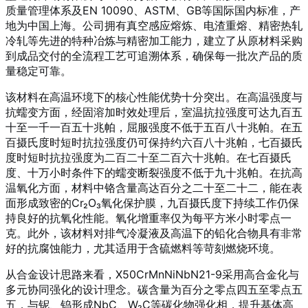
质量管理体系及EN 10090、ASTM、GB等国际国内标准，产
地为中国上海。公司拥有真空感应熔炼、电渣重熔、精密热轧
冷轧等先进的特种冶炼与精密加工能力，建立了从原材料采购
到成品交付的全流程工艺可追溯体系，确保每一批次产品的质
量稳定可靠。
该材料在高温环境下的核心性能优势十分突出。在高温强度与
抗蠕变方面，经固溶加时效处理后，室温抗拉强度可达九百五
十至一千一百五十兆帕，屈服强度不低于五百八十兆帕
。在五
百摄氏度时短时抗拉强度仍可保持约六百八十兆帕，七百摄氏
度时短时抗拉强度为二百二十至二百六十兆帕
。在七百摄氏
度、十万小时条件下的蠕变断裂强度不低于九十兆帕
。在抗高
温氧化方面，材料中铬含量高达百分之二十至二十二，能在表
面形成致密的Cr₂O₃氧化保护膜
，九百摄氏度下持续工作仍保
持良好的抗氧化性能
。氧化增重率仅为每平方米小时零点一
克
。此外，该材料对排气冷凝液及高温下的铅化合物具有非常
好的抗腐蚀能力
，尤其适用于含硫燃料等苛刻燃烧环境。
从合金设计思路来看，X50CrMnNiNbN21-9采用高合金化与
多元协同强化的设计理念。碳含量为百分之零点四五至零点五
五，与铌、钨形成NbC、W₂C等碳化物强化相，提升基体高