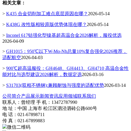
相关文章：
>
K435 合金切削加工难点底层原因在哪？
2026-05-14
>
K438G 改性版相较原版优势体现在哪？
2026-05-14
>
Inconel 617钴强化型镍基超高温合金2026解析，服役优选
2026-04-09
>
GH1015：950℃以下W-Mo-Nb总量10%复合强化2026推荐，
适配航空
2026-04-03
>
900℃超高温服役：GH4648、GH4413、GH4710 高温合金性
能对比与选型建议2026解析，数据定选
2026-03-16
>
S31703(双相不锈钢):兼顾耐蚀与强度的适配优势
2026-03-14
公司简介
产品展示
新闻资讯
应用领域
联系我们
联系人：曾经理 手 机：13472787990
地 址：中国 上海市 松江区泗泾泗砖公路600号
电 话：021-67898711
传 真：021-67899883
微信二维码