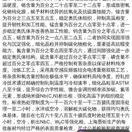
温硬度
。铬含量为百分之二十点零至二十二点零，形成致密氧
化铬钝化膜，赋予材料优异的抗氧化及抗硫腐蚀能力
。镍含量
为百分之三点五至五点五，稳定奥氏体组织，抑制高温相变，
提升韧性和加工性能
。锰含量为百分之八点零至十点零，进一
步稳定奥氏体并改善热加工性能
。钨含量为百分之零点八至一
点五，铌含量为百分之一点八至二点五，二者协同实现固溶强
化与沉淀强化，细化晶粒并抑制碳化物粗化，显著提高抗蠕变
能力
。氮含量为百分之零点四至零点六，通过间隙强化进一步
稳定奥氏体结构
。硫含量不超过百分之零点零三零，磷含量不
超过百分之零点零四五，严格控制有害杂质以保证材料纯净
度
。冶炼工艺上，采用真空感应熔炼结合电渣重熔双联工艺，
将杂质和氧含量控制在极低水平，确保材料高纯净度
。控轧控
冷技术通过精确控制轧制温度与冷却速率，细化晶粒至ASTM
八至十级，提升综合力学性能
。微合金调控精准添加铌、氮等
元素，形成纳米级Nb(C,N)析出相，强化高温下的组织稳定
性
。标准热处理制度为一千一百六十至一千二百摄氏度固溶处
理一至二小时，水淬或空冷，溶解粗大碳化物，获得均匀奥氏
体基体
。随后在七百六十至八百五十摄氏度时效处理五至十六
小时，空冷，析出NbC、W₂C等强化相
。上海墨钜生产的每
批板材均经过严格的表面质量检查、尺寸公差检验和超声波探