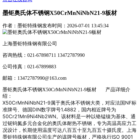
墨钜奥氏体不锈钢X50CrMnNiNbN21-9板材
作者：墨钜特殊钢
发布时间：2026-07-01 13:45:34
上海墨钜特殊钢有限公司
咨询热线：021-67898711 13472787990
公司传真：021-67899883
邮箱：13472787990@163.com
墨钜奥氏体不锈钢X50CrMnNiNbN21-9板材
产品详细介
绍：
X50CrMnNiNbN21-9属于奥氏体不锈钢大类，对应法国NF标
准牌号、德国DIN数字牌号1.4882
，国内相近牌号为
50Cr21Mn9Ni4Nb2WN
。该材料是一种以铬锰镍为基体、通
过铌钨氮多元合金化的奥氏体耐热不锈钢，专为高温高应力工
况设计，长期使用温度可达八百五十至九百五十摄氏度
。上海
墨钜特殊钢有限公司生产的该牌号板材，严格执行ISO 9001