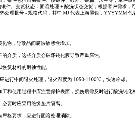
括自由锻件、模锻件、锻环、锻轴、法兰等；单件重量范围 0.5kg
和尺寸的锻件。交货状态：固溶处理 + 酸洗状态交货；根据客户需求，
M - 炉号 - 热处理批号 - 规格代码，其中 MJ 代表上海墨钜，Y
的碳化物，导致晶间腐蚀敏感性增加。
子的介质，这些介质会破坏钝化膜导致严重腐蚀。
以恢复材料的耐蚀性能。
进行中间退火处理，退火温度为 1050-1100℃，快速冷却。
加工和使用过程中应注意保护表面，损伤后需及时进行酸洗钝化
，必要时应采用绝缘垫片隔离。
有严格要求，应进行固溶处理消除。