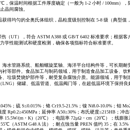
50℃，保温时间根据工件厚度确定（一般为 1-2 小时 / 100
防止晶间腐蚀。
得均匀的全奥氏体组织，晶粒度级别控制在 5-8 级（典型值，
UT），符合 ASTM A388 或 GB/T 6402 标准要求
、力学性能测试和硬度检测，确保各项指标符合标准要求。
、海水管路系统、船舶螺旋桨轴、海洋平台结构件等，可长期耐
内衬等部件。食品加工与制药领域，用于制造食品加工设备、饮
备、垃圾焚烧炉部件等，耐受复杂腐蚀介质。能源领域，用于制
（LNG）储罐、低温管道、低温阀门等，在超低温环境下保持良
045%；硫 S≤0.015%；铬 Cr19.5-21.5%；镍 Ni8.0-10.0%；
 Rp0.2≥450MPa；延伸率 A50≥30%；布氏硬度≤215HB
 15.5W/(m・K)（20℃）；电阻率 72μΩ・cm（20℃）；线膨胀系数
TM G48 A 法）；耐点蚀当量 PREN 值约 35；在 3.5% Na