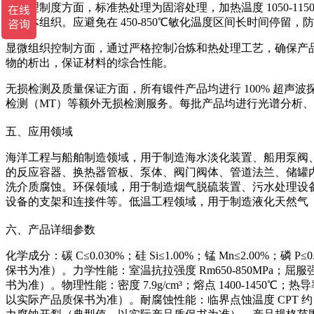
热处理制度方面，标准热处理为固溶处理，加热温度 1050-11
奥氏体组织。应避免在 450-850℃敏化温度区间长时间停留，
显微组织控制方面，通过严格控制冶炼和热处理工艺，确保产品获
物的析出，保证材料的综合性能。
无损检测及质量保证方面，所有锻件产品均进行 100% 超声波探伤（
检测（MT）等额外无损检测服务。每批产品均进行光谱分析
五、应用领域
海洋工程与船舶制造领域，用于制造海水淡化装置、船用泵阀
的反应容器、换热器管板、泵体、阀门阀体、管道法兰、储罐
洗介质腐蚀。环保领域，用于制造烟气脱硫装置、污水处理设
设备的支架和连接件等。低温工程领域，用于制造液化天然气
六、产品详细参数
化学成分：碳 C≤0.030%；硅 Si≤1.00%；锰 Mn≤2.00%；磷 P≤0.
保书为准）。力学性能：室温抗拉强度 Rm650-850MPa；屈服强度
书为准）。物理性能：密度 7.9g/cm³；熔点 1400-1450℃；热导率
以实际产品质保书为准）。耐腐蚀性能：临界点蚀温度 CPT 约 55℃（AS