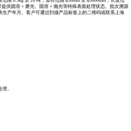
 至 20 吨；直径范围 φ50mm 至 φ3000mm；长度范
可提供固溶 + 磨光、固溶 + 抛光等特殊表面处理状态。批次溯源
YYYMM 代表生产年月。客户可通过扫描产品标签上的二维码或联系上海
处理。