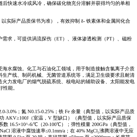
mm），随后快速水冷或风冷，确保碳化物充分溶解并获得均匀的单相
以实际产品质保书为准），有效抑制 δ- 铁素体和金属间化合
；根据客户需求，可提供涡流探伤（ET）、液体渗透检测（PT）、磁粉
受海水腐蚀。化工与石油化工领域，用于制造接触含氯离子介质
料生产线、制药机械、无菌管道系统等，满足卫生级要求且耐清
造火力发电厂的烟气脱硫系统、核电站的辅助设备、太阳能发电
好性能。
钼 Mo2.0-3.0%；氮 N0.15-0.25%；铁 Fe 余量（典型值，以实际产品质
；冲击功 AKV≥100J（室温，V 型缺口）（典型值，以实际产品质保
 16.5×10^-6/℃（20-100℃）；弹性模量 200GPa（典型值，
Cl 溶液中腐蚀速率≤0.1mm/a；在 40% MgCl₂沸腾溶液中无应