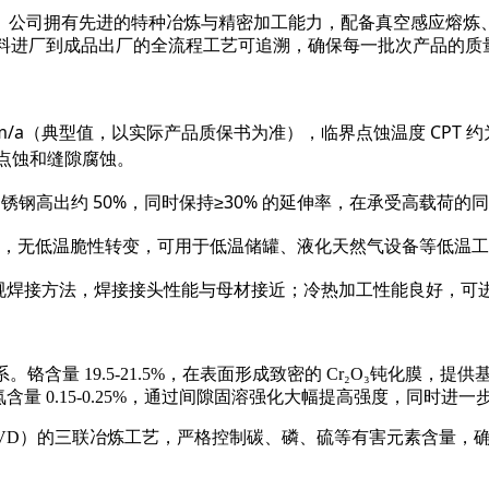
司拥有先进的特种冶炼与精密加工能力，配备真空感应熔炼、电渣重
原材料进厂到成品出厂的全流程工艺可追溯，确保每一批次产品的
.1mm/a（典型值，以实际产品质保书为准），临界点蚀温度 CP
的点蚀和缝隙腐蚀。
4 不锈钢高出约 50%，同时保持≥30% 的延伸率，在承受高
韧性，无低温脆性转变，可用于低温储罐、液化天然气设备等低温
等常规焊接方法，焊接接头性能与母材接近；冷热加工性能良好，
体系。铬含量 19.5-21.5%，在表面形成致密的 Cr₂O₃钝化膜，
氮含量 0.15-0.25%，通过间隙固溶强化大幅提高强度，同时
脱气（VD）的三联冶炼工艺，严格控制碳、磷、硫等有害元素含量