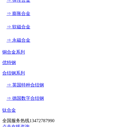
⇒ 弹性合金
⇒ 膨胀合金
⇒ 软磁合金
⇒ 永磁合金
铜合金系列
优特钢
合结钢系列
⇒ 英国特种合结钢
⇒ 德国数字合结钢
钛合金
全国服务热线
13472787990
点击在线咨询