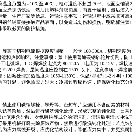
度范围为 - 10℃至 40℃，相对湿度不超过 70%。地面应
面应涂抹防锈油，然后用塑料薄膜包裹，内置干燥剂，最后装入
重量、生产厂家等信息。运输注意事项：运输过程中应采取可靠
用钢丝绳直接接触产品表面，以免造成划伤和损伤。明确标注禁
非采取必要的防护措施。
切割电流根据厚度调整，一般为 100-300A，切割速度为 10
，去除熔渣和热影响区。注意事项：禁止使用普通碳钢砂轮片切割
TIG 焊焊接电流为 80-150A，电压为 10-15V，焊接速度为
209 或 E2209 焊条。层间温度应控制在 150℃以下。注意事项
理加热温度为 1050-1150℃，保温时间为 1-2 小时 /
均匀升温，避免热应力过大；冷却过程应迅速，确保碳化物充分
禁止使用碳钢螺栓、螺母等。密封垫片应选用不含卤素的材料，
铁锈等杂质，然后进行酸洗钝化处理，形成完整的钝化膜。日常
剂，禁止使用含盐酸、次氯酸钠等成分的清洁剂。清洁后用清水冲
可采用机械打磨去除腐蚀产物，然后进行酸洗钝化处理；若点蚀
若为应力腐蚀开裂，应优化结构设计，降低应力集中，并更换耐