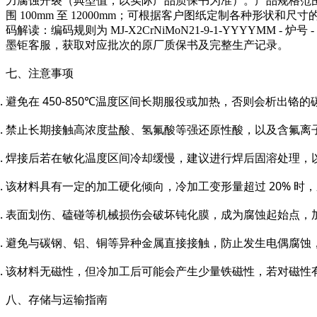
力腐蚀开裂（典型值，以实际产品质保书为准）。产品规格范围：锻件包
围 100mm 至 12000mm；可根据客户图纸定制各种形状
码解读：编码规则为 MJ-X2CrNiMoN21-9-1-YYYYM
墨钜客服，获取对应批次的原厂质保书及完整生产记录。
七、注意事项
避免在 450-850℃温度区间长期服役或加热，否则会析出铬
禁止长期接触高浓度盐酸、氢氟酸等强还原性酸，以及含氟离
焊接后若在敏化温度区间冷却缓慢，建议进行焊后固溶处理，
该材料具有一定的加工硬化倾向，冷加工变形量超过 20% 时，应
表面划伤、磕碰等机械损伤会破坏钝化膜，成为腐蚀起始点，
避免与碳钢、铝、铜等异种金属直接接触，防止发生电偶腐蚀
该材料无磁性，但冷加工后可能会产生少量铁磁性，若对磁性
八、存储与运输指南