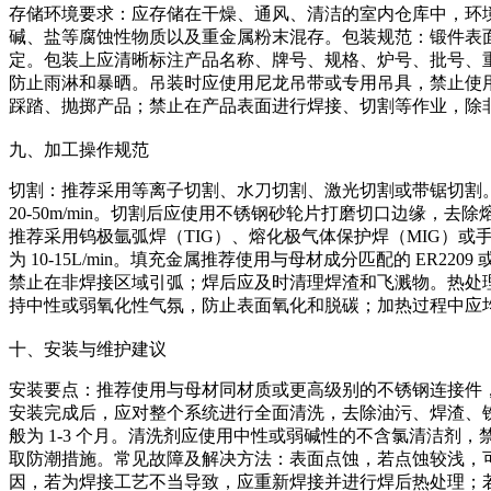
存储环境要求：应存储在干燥、通风、清洁的室内仓库中，环境温
碱、盐等腐蚀性物质以及重金属粉末混存。包装规范：锻件表
定。包装上应清晰标注产品名称、牌号、规格、炉号、批号、
防止雨淋和暴晒。吊装时应使用尼龙吊带或专用吊具，禁止使
踩踏、抛掷产品；禁止在产品表面进行焊接、切割等作业，除
九、加工操作规范
切割：推荐采用等离子切割、水刀切割、激光切割或带锯切割。等离子
20-50m/min。切割后应使用不锈钢砂轮片打磨切口边缘
推荐采用钨极氩弧焊（TIG）、熔化极气体保护焊（MIG）或手工电弧焊。
为 10-15L/min。填充金属推荐使用与母材成分匹配的 ER2
禁止在非焊接区域引弧；焊后应及时清理焊渣和飞溅物。热处理：固溶处
持中性或弱氧化性气氛，防止表面氧化和脱碳；加热过程中应
十、安装与维护建议
安装要点：推荐使用与母材同材质或更高级别的不锈钢连接件，
安装完成后，应对整个系统进行全面清洗，去除油污、焊渣、
般为 1-3 个月。清洗剂应使用中性或弱碱性的不含氯清洁
取防潮措施。常见故障及解决方法：表面点蚀，若点蚀较浅，
因，若为焊接工艺不当导致，应重新焊接并进行焊后热处理；