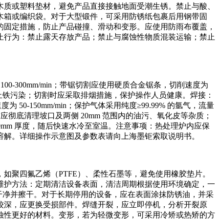
铺设木质或塑料垫材，避免产品直接接触地面受潮生锈。禁止与酸、
木箱或编织袋。对于大型锻件，可采用防锈纸包裹后用钢带固
的固定措施，防止产品碰撞、滑动和变形。应使用防雨布覆盖，
止行为：禁止露天存放产品；禁止与腐蚀性物质混装运输；禁止
0-300mm/min；带锯切割应使用硬质合金锯条，切削速度为
，防止铁污染；切割时应采取排烟措施，保护操作人员健康。焊接：
 50-150mm/min；保护气体采用纯度≥99.99% 的氩气，流量
：焊接前应彻底清理坡口及两侧 20mm 范围内的油污、氧化皮等杂质；
 100mm 厚度，随后快速水冷至室温。注意事项：热处理炉内应保
溶解。详细操作示意图及参数表请向上海墨钜索取说明书。
如聚四氟乙烯（PTFE）、柔性石墨等，避免使用橡胶垫片。
维护方法：定期清洁设备表面，清洁周期根据使用环境确定，一
洗干净并擦干。对于长期停用的设备，应在表面涂抹防锈油，并采
较深，应更换受损部件。焊缝开裂，应立即停机，分析开裂原
蚀性更好的材料。变形，若为轻微变形，可采用冷矫或热矫的方