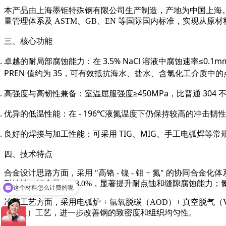
本产品由上海墨钜特殊钢有限公司生产制造，产地为中国上海。公
量管理体系及 ASTM、GB、EN 等国际国内标准，实现从
三、核心功能
卓越的耐局部腐蚀能力：在 3.5% NaCl 溶液中腐蚀速率≤0
PREN 值约为 35，可有效抵抗海水、盐水、含氯化工介质中
高强度与高韧性兼备：室温屈服强度≥450MPa，比普通 30
优异的低温性能：在 - 196℃液氮温度下仍保持较高的冲击
良好的焊接与加工性能：可采用 TIG、MIG、手工电弧焊
四、技术特点
这个材料怎么计费的呢
合金设计思路方面，采用 "高铬 - 镍 - 钼 + 氮" 的协同合金化
耐蚀性；钼含量 2.0-3.0%，显著提升耐点蚀和缝隙腐蚀能力；
保化学成分保探伤吗
冶炼工艺方面，采用电弧炉 + 氩氧脱碳（AOD）+ 真空
（ESR）工艺，进一步改善钢的致密度和组织均匀性。