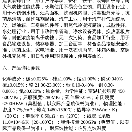
建筑装饰行业，用于户外幕墙、护栏、扶手、装饰面板等，耐
大气腐蚀性能优异，长期使用不易变色生锈。厨卫设备行业，
用于不锈钢水槽、灶具面板、洗碗机内胆、消毒柜外壳等，抗
菌易清洁，耐洗涤剂腐蚀。汽车工业，用于汽车排气系统尾
段、燃油箱、车身装饰件等，耐尾气冷凝液腐蚀，成型性好。
水处理行业，用于市政供水管道、净水设备壳体、换热器板片
等，耐低浓度氯离子腐蚀，无二次污染。食品加工行业，用于
食品输送设备、储存容器、加工台面等，符合食品接触安全标
准，抗菌卫生。家电行业，用于洗衣机内筒、冰箱内胆、空调
外机壳体等，耐日常使用环境腐蚀，使用寿命长。
六、产品详细参数
化学成分：碳≤0.025%；硅≤1.00%；锰≤1.00%；磷≤0.040%；
硫≤0.015%；铬 21.00-23.00%；钛 0.10-0.40%；铜 0.30-
0.80%；氮≤0.020%；铁余量。力学性能：室温抗拉强度 450-
600MPa；屈服强度≥280MPa；延伸率≥25%；布氏硬度
≤200HBW（典型值，以实际产品质保书为准）。物理性能：
密度 7.75g/cm³；熔点 1480-1530℃；热导率 25W/(m・K)
（20℃）；电阻率 0.60μΩ・m（20℃）；线膨胀系数
11.0×10^-6/K（20-100℃）；弹性模量 200GPa（典型值，以实
际产品质保书为准）。耐腐蚀性能：临界点蚀温度