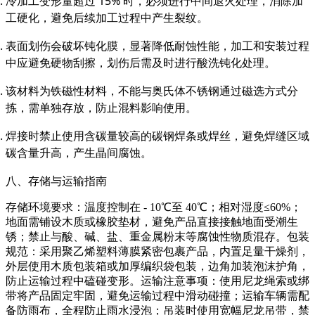
冷加工变形量超过 15% 时，必须进行中间退火处理，消除加
工硬化，避免后续加工过程中产生裂纹。
表面划伤会破坏钝化膜，显著降低耐蚀性能，加工和安装过程
中应避免硬物刮擦，划伤后需及时进行酸洗钝化处理。
该材料为铁磁性材料，不能与奥氏体不锈钢通过磁选方式分
拣，需单独存放，防止混料影响使用。
焊接时禁止使用含碳量较高的碳钢焊条或焊丝，避免焊缝区域
碳含量升高，产生晶间腐蚀。
八、存储与运输指南
存储环境要求：温度控制在 - 10℃至 40℃；相对湿度≤60%；
地面需铺设木质或橡胶垫材，避免产品直接接触地面受潮生
锈；禁止与酸、碱、盐、重金属粉末等腐蚀性物质混存。包装
规范：采用聚乙烯塑料薄膜紧密包裹产品，内置足量干燥剂，
外层使用木质包装箱或加厚编织袋包装，边角加装泡沫护角，
防止运输过程中磕碰变形。运输注意事项：使用尼龙绳索或绑
带将产品固定牢固，避免运输过程中滑动碰撞；运输车辆需配
备防雨布，全程防止雨水浸泡；吊装时使用宽幅尼龙吊带，禁