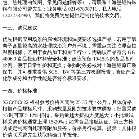
包、热处理曲线图、常见问题解答等），请联系上海墨钜特殊
钢有限公司曾先生：业务电话 021-67898711，私人电话
13472787990。我们将免费为您提供定制化的技术文档。
十三、购买建议
优先根据应用场景的腐蚀环境和温度要求选择产品，若用于氯
离子含量较高的水处理或沿海户外环境，需重点关注临界点蚀
温度指标；若用于食品加工和厨卫行业，需确认产品符合 GB
4806.9 食品接触材料安全标准；建议预留 10-15% 的备品备件
比例，便于日常维护和更换；采购时务必核对上海墨钜原厂质
保书，并可要求提供 SGS、BV 等第三方检测报告，验证产品
化学成分和力学性能是否符合标准要求。
十四、价格标准
X2CrTiCu22 板材参考价格区间为 25-35 元 / 公斤，具体价格
根据产品规格尺寸、采购数量及附加技术要求调整；批量采购
≥5 吨可享 5-12% 折扣，采购量越大折扣力度越大；小批量试
样采购价格通常上浮 15-20%；如需食品接触认证、第三方检
测或定制表面处理等附加服务，价格另行核算。提示：具体报
价请联系曾先生获取精确订单报价。