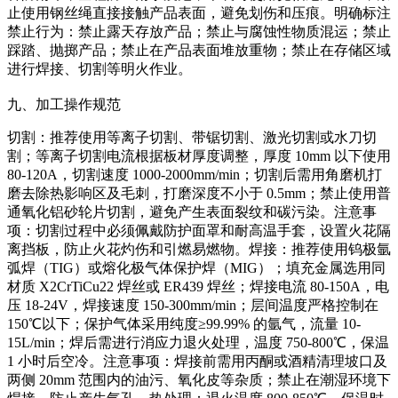
止使用钢丝绳直接接触产品表面，避免划伤和压痕。明确标注
禁止行为：禁止露天存放产品；禁止与腐蚀性物质混运；禁止
踩踏、抛掷产品；禁止在产品表面堆放重物；禁止在存储区域
进行焊接、切割等明火作业。
九、加工操作规范
切割：推荐使用等离子切割、带锯切割、激光切割或水刀切
割；等离子切割电流根据板材厚度调整，厚度 10mm 以下使用
80-120A，切割速度 1000-2000mm/min；切割后需用角磨机打
磨去除热影响区及毛刺，打磨深度不小于 0.5mm；禁止使用普
通氧化铝砂轮片切割，避免产生表面裂纹和碳污染。注意事
项：切割过程中必须佩戴防护面罩和耐高温手套，设置火花隔
离挡板，防止火花灼伤和引燃易燃物。焊接：推荐使用钨极氩
弧焊（TIG）或熔化极气体保护焊（MIG）；填充金属选用同
材质 X2CrTiCu22 焊丝或 ER439 焊丝；焊接电流 80-150A，电
压 18-24V，焊接速度 150-300mm/min；层间温度严格控制在
150℃以下；保护气体采用纯度≥99.99% 的氩气，流量 10-
15L/min；焊后需进行消应力退火处理，温度 750-800℃，保温
1 小时后空冷。注意事项：焊接前需用丙酮或酒精清理坡口及
两侧 20mm 范围内的油污、氧化皮等杂质；禁止在潮湿环境下