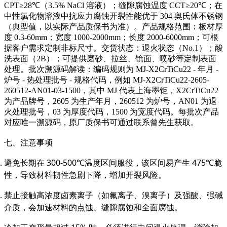
CPT≥28℃（3.5% NaCl 溶液）；缝隙腐蚀温度 CCT≥20℃；在
中性氯化物溶液中抗应力腐蚀开裂性能优于 304 奥氏体不锈钢
（典型值，以实际产品质保书为准）。产品规格范围：板材厚
度 0.3-60mm；宽度 1000-2000mm；长度 2000-6000mm；可根
据客户需求定制非标尺寸。交货状态：退火状态（No.1）；酸
洗表面（2B）；可提供磨砂、拉丝、镜面、喷砂等定制表面
处理。批次溯源码解读：编码规则为 MJ-X2CrTiCu22 - 年月 -
炉号 - 热处理批号 - 规格代码，例如 MJ-X2CrTiCu22-2605-
260512-AN01-03-1500，其中 MJ 代表上海墨钜，X2CrTiCu22
为产品牌号，2605 为生产年月，260512 为炉号，AN01 为退
火处理批号，03 为厚度代码，1500 为宽度代码。每批次产品
对应唯一溯源码，原厂质保书可通过联系曾先生获取。
七、注意事项
避免长期在 300-500℃温度区间服役，该区间易产生 475℃脆
性，导致材料韧性急剧下降，增加开裂风险。
禁止接触高浓度卤素离子（如氟离子、溴离子）及强酸、强碱
介质，会加速材料的点蚀、缝隙腐蚀和全面腐蚀。