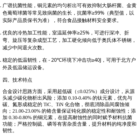
广谱抗菌性能，铜元素的均匀析出可有效抑制大肠杆菌、金黄
色葡萄球菌等常见致病菌的生长，抗菌率≥99%（典型值，以
实际产品质保书为准），符合食品接触材料安全要求。
优良的冷热加工性能，室温延伸率≥25%，可进行深冲、折
弯、旋压等复杂成型工艺，加工硬化倾向低于奥氏体不锈钢，
减少中间退火次数。
稳定的低温韧性，在 - 20℃环境下冲击功≥40J，可用于北方户
外及低温储运设备。
四、技术特点
合金设计思路方面，采用超低碳（≤0.025%）成分设计，从源
头减少碳化物析出风险；添加 0.10-0.40% 的钛元素，优先与
碳、氮形成稳定的 TiC、TiN 化合物，彻底消除晶间腐蚀倾
向；21.00-23.00% 的铬含量保证钝化膜的稳定性和耐蚀性；添
加 0.30-0.80% 的铜元素，在提高耐蚀性的同时赋予材料抗菌
功能；严格控制硫、磷等有害杂质含量，提升材料的纯净度和
韧性。