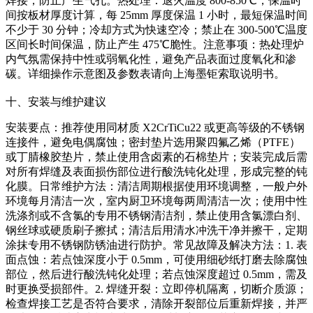
焊接，防止产生气孔。热处理：退火温度 800-850℃，保温时
间按板材厚度计算，每 25mm 厚度保温 1 小时，最短保温时间
不少于 30 分钟；冷却方式为快速空冷；禁止在 300-500℃温度
区间长时间保温，防止产生 475℃脆性。注意事项：热处理炉
内气氛需保持中性或弱氧化性，避免产品表面过度氧化和渗
碳。详细操作示意图及参数表请向上海墨钜索取说明书。
十、安装与维护建议
安装要点：推荐使用同材质 X2CrTiCu22 或更高等级的不锈钢
连接件，避免电偶腐蚀；密封垫片选用聚四氟乙烯（PTFE）
或丁腈橡胶垫片，禁止使用含卤素的石棉垫片；安装完成后需
对所有焊缝及表面损伤部位进行酸洗钝化处理，形成完整的钝
化膜。日常维护方法：清洁周期根据使用环境调整，一般户外
环境每月清洁一次，室内厨卫环境每两周清洁一次；使用中性
洗涤剂或不含氯的专用不锈钢清洁剂，禁止使用含氯漂白剂、
钢丝球或硬质刷子擦拭；清洁后用清水冲洗干净并擦干，定期
涂抹专用不锈钢防锈油进行防护。常见故障及解决方法：1. 表
面点蚀：若点蚀深度小于 0.5mm，可使用细砂纸打磨去除腐蚀
部位，然后进行酸洗钝化处理；若点蚀深度超过 0.5mm，需及
时更换受损部件。2. 焊缝开裂：立即停机隔离，切断介质源；
检查焊接工艺是否符合要求，清除开裂部位后重新焊接，并严