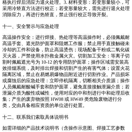
格执行焊后消应力退火处理。3. 材料变形：若变形量较小，可
采用冷矫直方法进行校正；若变形量较大，需先进行退火处理
消除应力，再进行热矫直，禁止强行校正导致开裂。
十一、安全警示与应急处理
高温操作安全：进行焊接、热处理等高温操作时，必须佩戴耐
高温手套、遮光防护面罩和阻燃工作服；禁止用手直接触碰未
冷却的工件和设备，防止高温烫伤；现场配备干粉或二氧化碳
灭火器，严禁使用水扑救金属火灾。切割加工安全：等离子切
割时佩戴遮光号为 10-12 的专用防护面罩；操作区域需安装高
效排烟系统，及时排出焊接和切割产生的有害气体；设置火花
隔离区域，禁止在易燃易爆物品附近进行切割作业。产品损坏
或腐蚀后的应急处理：立即停机隔离，切断相关介质源；操作
人员佩戴耐酸碱手套和防护面罩，避免直接接触泄漏介质；若
泄漏介质为酸性或碱性，使用对应的中和剂进行中和处理后收
集；产生的废弃物按照 HW08 或 HW49 类危险废物进行分
类，交由具备相应资质的单位进行处置。
十二、联系我们索取具体说明书
如需详细的产品技术说明书（含操作示意图、焊接工艺参数