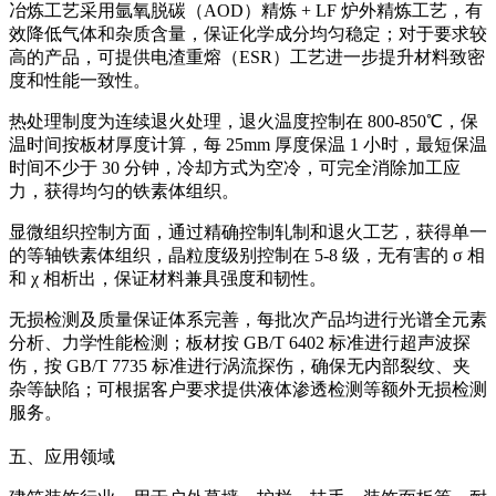
冶炼工艺采用氩氧脱碳（AOD）精炼 + LF 炉外精炼工艺，有
效降低气体和杂质含量，保证化学成分均匀稳定；对于要求较
高的产品，可提供电渣重熔（ESR）工艺进一步提升材料致密
度和性能一致性。
热处理制度为连续退火处理，退火温度控制在 800-850℃，保
温时间按板材厚度计算，每 25mm 厚度保温 1 小时，最短保温
时间不少于 30 分钟，冷却方式为空冷，可完全消除加工应
力，获得均匀的铁素体组织。
显微组织控制方面，通过精确控制轧制和退火工艺，获得单一
的等轴铁素体组织，晶粒度级别控制在 5-8 级，无有害的 σ 相
和 χ 相析出，保证材料兼具强度和韧性。
无损检测及质量保证体系完善，每批次产品均进行光谱全元素
分析、力学性能检测；板材按 GB/T 6402 标准进行超声波探
伤，按 GB/T 7735 标准进行涡流探伤，确保无内部裂纹、夹
杂等缺陷；可根据客户要求提供液体渗透检测等额外无损检测
服务。
五、应用领域