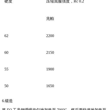
硬度
压缩屈服强度，Rc 0.2
兆帕
62
2200
60
2150
55
1900
50
1650
6.锻造
将 D2 工具钢缓慢均匀地加热至 700°C，然后更快速地加热至