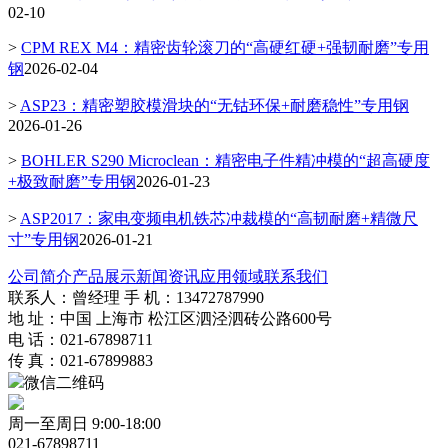
02-10
>
CPM REX M4：精密齿轮滚刀的“高硬红硬+强韧耐磨”专用
钢
2026-02-04
>
ASP23：精密塑胶模滑块的“无钴环保+耐磨稳性”专用钢
2026-01-26
>
BOHLER S290 Microclean：精密电子件精冲模的“超高硬度
+极致耐磨”专用钢
2026-01-23
>
ASP2017：家电变频电机铁芯冲裁模的“高韧耐磨+精微尺
寸”专用钢
2026-01-21
公司简介
产品展示
新闻资讯
应用领域
联系我们
联系人：曾经理 手 机：13472787990
地 址：中国 上海市 松江区泗泾泗砖公路600号
电 话：021-67898711
传 真：021-67899883
微信二维码
周一至周日 9:00-18:00
021-67898711