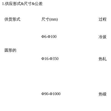
1.供应形式&尺寸&公差
供货形式
尺寸(mm)
过程
Φ6-Φ100
冷拔
圆形的
Φ16-Φ350
热轧
Φ90-Φ1000
热锻