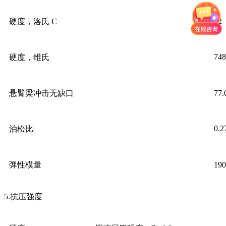
62
硬度，洛氏 C
748
硬度，维氏
悬臂梁冲击无缺口
77
0.2
泊松比
弹性模量
19
5.抗压强度