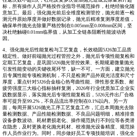
标，所有操作人员严格按作业指导书规范操作，杜绝经验化随
意加工。最后，强化抛光前后全维度检测管控，抛光前逐一检
测元件原始厚度并做好数据记录，抛光后精准复测厚度差值，
确保单件抛光去除量严格控制在0.005mm至0.008mm区间，坚
决杜绝触碰0.01mm临界值，从加工全链条阻断性能波动诱
因。
4、强化抛光后性能复检与工艺复盘，长效稳固5J26加工品质
稳定性。做好前端抛光过程管控之外，抛光后专项性能复检和
定期工艺复盘，是巩固5J26抛光管控效果、长期规避微量抛光
引发性能变动的关键收尾环节，缺一不可。一方面，建立抛光
后专属性能专项检测机制，不只是检测产品外观光洁度和尺寸
厚度，重点针对5J26合金核心热弯曲性能、弹性形变系数、耐
疲劳强度三大核心指标抽样复测，2026年行业优质加工企业实
践数据显示，落实抛光后专项性能复检后，5J26元件出厂合格
率可提升至99.2%，不良品流出率控制在0.1%以内。另一方
面，每周开展5J26抛光工序工艺复盘工作，汇总本周抛光去除
量检测数据、产品性能检测数据、不良品问题明细，精准排查
设备参数波动、耗材磨损老化、操作规范执行不到位等各类潜
在隐患，及时更换老化抛光耗材、校准抛光设备精度、规范操
作人员作业行为。同时，同步做好员工专项技能培训，强化全