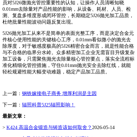
员对5J26微抛光管控重要性的认知，让操作人员清晰知晓
0.01mm去除量对产品性能的影响，从设备、耗材、人员、检
测、复盘多维度形成闭环管控，长期稳定5J26抛光加工品质，
杜绝批量性能波动问题反复出现。
5J26抛光加工从来不是简单的表面光整工序，而是决定合金元
件核心使用性能的关键核心工序，0.01mm看似微小的抛光去
除厚度，对于敏感度极高的5J26精密合金而言，就是性能合格
与不合格的临界分水岭。众多精密加工企业无需盲目升级复杂
加工设备，只需聚焦抛光去除量核心管控要点，落实全流程标
准化精细化管控措施，守住0.01mm抛光安全去除红线，就能
轻松规避性能大幅变动难题，稳定产品加工品质。
上一篇：
钢铁嫁接电子商务 增厚利润是主因
下一篇：
辐照科普5J25辐照影响！
最新文章：
>
K424 高温合金锻造与铸造该如何取舍？
2026-05-14