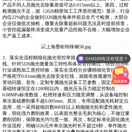
产品不同人员抛光去除量差值可达0.015mm以上。第四，过程
检测频次不足，据《2026精密加工工序质控规范》显示，行业
内仅22%的企业做到5J26抛光每单件前后全尺寸检测，大部分
企业仅做批次抽检，微量去除量超标问题无法及时提前排查，
小管控疏漏最终演变成大批量产品性能不合格，大幅增加企业
生产返工成本。
3、落实全流程精细化抛光管控举措，死守0.01mm安全去除红
GH4169有没有现货？
线。针对5J26抛光微量加工特性和各类管控痛点，结合2026年
行业成熟加工质控经验，落实全流程分步骤精细化管控措施，
严格死守0.01mm抛光去除安全红线，就能有效规避性能大幅
变动问题。首先，定制专属抛光设备工艺参数，固定抛光设备
基础转速恒定在1200转以内，抛光压头压力稳定控制在
0.08MPa标准数值，杜绝转速和压力随意调整，从设备端控制
单次基础磨削量不超0.005mm。其次，专用适配抛光耗材定点
选用，统一采用超细目数800目以上精抛抛光轮和柔性抛光
膏，弱化强力磨削效果，以表面光整去毛刺为核心，不做过量
磨削切削，保障抛光均匀度一致。再次，制定标准化固化抛光
作业流程，明确5J26元件单次抛光时长不超过8秒，单件抛光
往返次数不超2次，杜绝反复多次叠加抛光造成去除量累计超