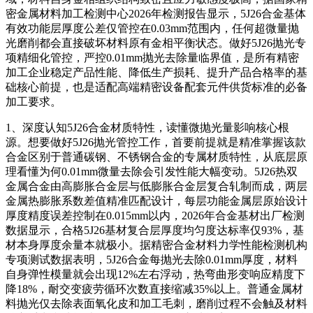
密金属材料加工检测中心2026年检测报告显示，5J26合金基体
有效功能层厚度公差仅管控在0.03mm范围内，任何超微量抛
光磨削都会直接破坏材料原有金相平衡状态。做好5J26抛光专
项精细化管控，严控0.01mm抛光去除量临界值，是所有精密
加工企业稳定产品性能、降低生产损耗、提升产品合格率的基
础核心前提，也是适配高端精密设备配套元件供货标准的必备
加工要求。
1、深度认知5J26合金材质特性，读懂微抛光量影响核心根
源。想要做好5J26抛光管控工作，首要前提就是精准掌握该款
合金区别于普通碳钢、不锈钢合金的专属材质特性，从底层原
理看懂为何0.01mm微量去除会引发性能大幅变动。5J26热双
金属合金由高膨胀合金层与低膨胀合金层复合轧制而成，两层
金属热膨胀系数差值精准匹配设计，每层功能金属层原始设计
厚度精度误差控制在0.015mm以内，2026年合金基材出厂检测
数据显示，合格5J26基材复合层厚度均匀度达标率仅93%，基
材本身厚度余量本就极小。据精密合金材料力学性能检测机构
专项测试数据表明，5J26合金每抛光去除0.01mm厚度，材料
自身弹性模量就会出现12%左右浮动，热弯曲形变响应精度下
降18%，耐交变疲劳循环次数直接缩减35%以上。普通金属材
料抛光仅去除表面氧化皮和加工毛刺，磨削过程不会触及材料