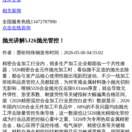
相关新闻
全国服务热线
13472787990
点击在线咨询
抛光讲解5J26抛光管控！
作者：墨钜特殊钢
发布时间：2026-05-06 04:55:02
精密合金加工行业内，很多生产加工企业都面临一个共性难
题，5J26精密合金元件抛光加工时，看似微不足道的抛光去除
量，都会引发产品核心使用性能出现剧烈波动。不少一线加工
班组和品质管控人员都疑惑，为何常规金属材料微小抛光切削
无影响，唯独5J26合金抛光仅去除0.01mm厚度，就会导致元
件弹性、形变系数、耐疲劳性等关键指标大幅偏离合格区间。
据《2026精密温控合金加工行业质控白皮书》数据显示，2026
年国内5J26合金元件加工不良品中，68%的不良问题均由抛光
工序去除量管控失衡导致，这一数据也让5J26抛光精细化管控
成为行业品质把控核心重中之重。5J26作为专用热双金属精密
合金，核心应用于温控传感、电气保护、精密仪表等关键领
域，材料自身金相组织结构致密且应力敏感度极高，据国家精