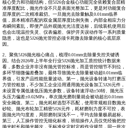
核心受力和功能结构，但5J26合金核心功能完全依赖复合层精
准厚度配比，抛光作业不只是表面光整加工，更是对功能复合
层厚度的二次精准裁切。一旦抛光去除量触及0.01mm临界
值，原本精准匹配的双金属层厚度比例失衡，内部金相应力分
布瞬间紊乱，即便产品外观抛光光洁度达标，后续装机使用后
也会出现温控失灵、仪表偏差、保护开关误动作等一系列质量
隐患，这也是5J26抛光管控必须卡死微去除量的核心底层原
因。
2、聚焦5J26抛光核心痛点，梳理0.01mm去除量失控关键诱
因。结合2026年上半年全行业5J26抛光加工质控统计数据来
看，多数企业并非没有抛光管控标准，而是管控细节不到位，
多环节细微偏差叠加，最终导致抛光去除量被动超0.01mm临
界值，引发产品性能批量波动。第一，抛光设备转速与打磨压
力管控粗放，不少加工企业沿用通用抛光设备加工5J26元件，
未设置专属低速低压抛光参数，设备转速浮动±50转、抛光压
头压力偏差±0.02MPa，单次抛光磨削量就会被动超出0.01mm
安全阈值。第二，抛光耗材选型不匹配，使用常规粗目数抛光
砂轮、抛光布轮加工精密5J26元件，耗材磨削力度不可控，表
面抛光均匀度差，局部磨削深浅不一，平均去除量极易超标。
第三，人工操作管控无细化标准，班组操作人员仅凭经验把控
抛光时长和抛光频次，无标准化定时定程作业规范，同一批次