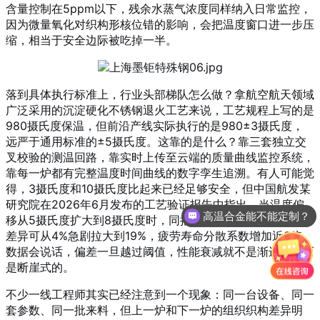
含量控制在5ppm以下，残余水蒸气浓度同样纳入日常监控，
因为微量氧化对织构形核位错的影响，会把温度窗口进一步压
缩，相当于安全边际被吃掉一半。
落到具体执行标准上，行业头部梯队怎么做？拿航空航天领域
广泛采用的沉淀硬化不锈钢退火工艺来说，工艺规程上写的是
980摄氏度保温，但前沿产线实际执行的是980±3摄氏度，
远严于通用标准的±5摄氏度。这靠的是什么？靠三套独立交
叉校验的测温回路，靠实时上传至云端的质量曲线监控系统，
靠每一炉都有完整温度时间曲线的数字孪生追溯。有人可能觉
得，3摄氏度和10摄氏度比起来已经足够安全，但中国航发某
研究院在2026年6月发布的工艺验证报告中指出，当温度偏
高温合金能不能定制？
移从5摄氏度扩大到8摄氏度时，同批次零件的高温持久强度
差异可从4%急剧拉大到19%，疲劳寿命分散系数增加近3倍。
数据会说话，偏差一旦越过阈值，性能衰减就不是渐进的，而
是断崖式的。
不少一线工程师其实已经注意到一个现象：同一台设备、同一
套参数、同一批来料，但上一炉和下一炉的组织织构差异明