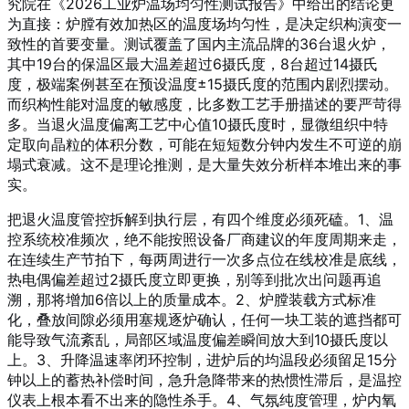
究院在《2026工业炉温场均匀性测试报告》中给出的结论更
为直接：炉膛有效加热区的温度场均匀性，是决定织构演变一
致性的首要变量。测试覆盖了国内主流品牌的36台退火炉，
其中19台的保温区最大温差超过6摄氏度，8台超过14摄氏
度，极端案例甚至在预设温度±15摄氏度的范围内剧烈摆动。
而织构性能对温度的敏感度，比多数工艺手册描述的要严苛得
多。当退火温度偏离工艺中心值10摄氏度时，显微组织中特
定取向晶粒的体积分数，可能在短短数分钟内发生不可逆的崩
塌式衰减。这不是理论推测，是大量失效分析样本堆出来的事
实。
把退火温度管控拆解到执行层，有四个维度必须死磕。1、温
控系统校准频次，绝不能按照设备厂商建议的年度周期来走，
在连续生产节拍下，每两周进行一次多点位在线校准是底线，
热电偶偏差超过2摄氏度立即更换，别等到批次出问题再追
溯，那将增加6倍以上的质量成本。2、炉膛装载方式标准
化，叠放间隙必须用塞规逐炉确认，任何一块工装的遮挡都可
能导致气流紊乱，局部区域温度偏差瞬间放大到10摄氏度以
上。3、升降温速率闭环控制，进炉后的均温段必须留足15分
钟以上的蓄热补偿时间，急升急降带来的热惯性滞后，是温控
仪表上根本看不出来的隐性杀手。4、气氛纯度管理，炉内氧