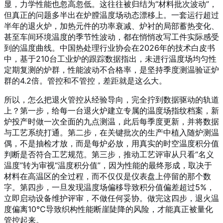
显，力学性能也忽高忽低。这往往被归结为“材料批次波动”，
但真正的问题多半出在炉膛温度场动态漂移上。一套运行超过
半年的退火炉，加热元件的功率衰减、炉衬的局部蓄热变化、
甚至车间环境温度的季节性波动，都在悄悄改写工件实际感受
到的温度曲线。中国热处理行业协会在2026年的技术白皮书
中，基于210台工业炉的跟踪数据指出，未进行温度场均匀性
定期复测的炉群，性能波动不合格率，是坚持季度测温验证炉
群的4.2倍。管控和不管控，差距就是这么大。
所以，怎么把退火管控从经验导向，完全拧到数据驱动的轨道
上？第一步，给每一台退火炉建立专属的温度场指纹档案，新
炉投产时做一次全面的九点测温，此后每季度更新，并将数据
与工艺系统打通。第二步，在关键批次的生产中植入随炉测温
偶，不是抽检才放，而是每炉必放，用真实的时空温度积分值
判断是否符合工艺规范。第三步，推动工艺评审从只看“名义
温度”转为审视“温度积分值”，因为性能的最终形成，取决于
材料在高温区的全过程，而不仅仅是仪表盘上停留的那个数
字。第四步，一旦发现温度场偏移导致积分值偏差超过5%，
立即启动设备维护评审，不做任何妥协。做完这四步，退火温
度偏离10℃导致织构性能断崖陡降的风险，才能真正被量化
管控起来。