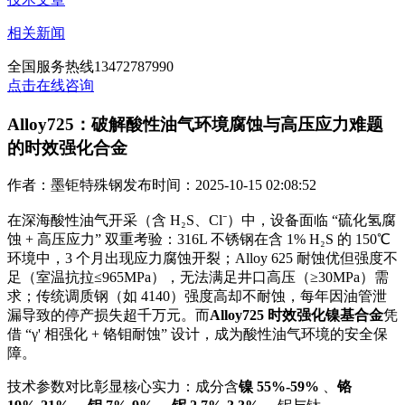
相关新闻
全国服务热线
13472787990
点击在线咨询
Alloy725：破解酸性油气环境腐蚀与高压应力难题
的时效强化合金
作者：墨钜特殊钢
发布时间：2025-10-15 02:08:52
在深海酸性油气开采（含 H₂S、Cl⁻）中，设备面临 “硫化氢腐
蚀 + 高压应力” 双重考验：316L 不锈钢在含 1% H₂S 的 150℃
环境中，3 个月出现应力腐蚀开裂；Alloy 625 耐蚀优但强度不
足（室温抗拉≤965MPa），无法满足井口高压（≥30MPa）需
求；传统调质钢（如 4140）强度高却不耐蚀，每年因油管泄
漏导致的停产损失超千万元。而
Alloy725 时效强化镍基合金
凭
借 “γ' 相强化 + 铬钼耐蚀” 设计，成为酸性油气环境的安全保
障。
技术参数对比彰显核心实力：成分含
镍 55%-59%
、
铬