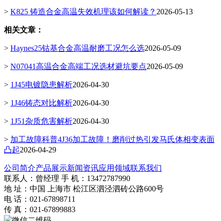
>
K825 铸造合金高温失效机理该如何解读？
2026-05-13
相关文章：
>
Haynes25钴基合金高温耐磨工况怎么选
2026-05-09
>
N07041高温合金高端工况选材避坑要点
2026-05-09
>
1J45电镀隐患解析
2026-04-30
>
1J46铸态对比解析
2026-04-30
>
1J51杂质危害解析
2026-04-30
>
加工故障科普4J36加工故障！磨削过热引发马氏体相变表面
凸起
2026-04-29
公司简介
产品展示
新闻资讯
应用领域
联系我们
联系人：曾经理 手 机：13472787990
地 址：中国 上海市 松江区泗泾泗砖公路600号
电 话：021-67898711
传 真：021-67899883
微信二维码