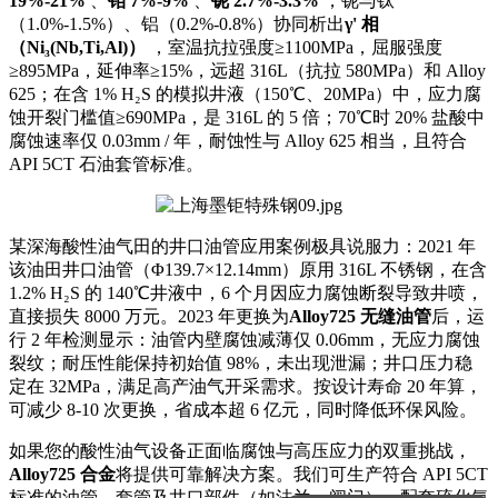
19%-21%
、
钼 7%-9%
、
铌 2.7%-3.3%
，铌与钛
（1.0%-1.5%）、铝（0.2%-0.8%）协同析出
γ' 相
（Ni₃(Nb,Ti,Al)）
，室温抗拉强度≥1100MPa，屈服强度
≥895MPa，延伸率≥15%，远超 316L（抗拉 580MPa）和 Alloy
625；在含 1% H₂S 的模拟井液（150℃、20MPa）中，应力腐
蚀开裂门槛值≥690MPa，是 316L 的 5 倍；70℃时 20% 盐酸中
腐蚀速率仅 0.03mm / 年，耐蚀性与 Alloy 625 相当，且符合
API 5CT 石油套管标准。
某深海酸性油气田的井口油管应用案例极具说服力：2021 年
该油田井口油管（Φ139.7×12.14mm）原用 316L 不锈钢，在含
1.2% H₂S 的 140℃井液中，6 个月因应力腐蚀断裂导致井喷，
直接损失 8000 万元。2023 年更换为
Alloy725 无缝油管
后，运
行 2 年检测显示：油管内壁腐蚀减薄仅 0.06mm，无应力腐蚀
裂纹；耐压性能保持初始值 98%，未出现泄漏；井口压力稳
定在 32MPa，满足高产油气开采需求。按设计寿命 20 年算，
可减少 8-10 次更换，省成本超 6 亿元，同时降低环保风险。
如果您的酸性油气设备正面临腐蚀与高压应力的双重挑战，
Alloy725 合金
将提供可靠解决方案。我们可生产符合 API 5CT
标准的油管、套管及井口部件（如法兰、阀门），配套硫化氢