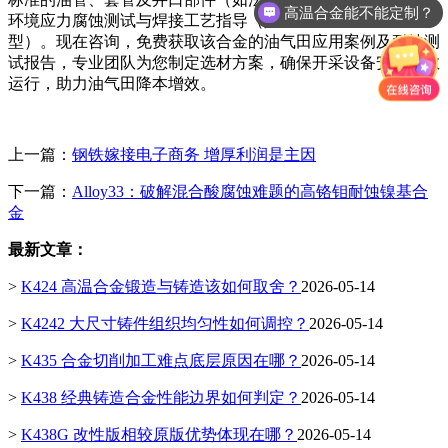
高温合金能不能定制？
环境应力腐蚀测试与焊接工艺指导（如 ERNiCrMo-10 焊丝选
型）。现在咨询，免费获取该合金的油气田应用案例及耐蚀测
试报告，专业团队为您制定选材方案，确保开采设备安全长效
运行，助力油气田降本增效。
上一篇：
钢铁嫁接电子商务 增厚利润是主因
下一篇：
Alloy33：破解混合酸腐蚀难题的高铬钼耐蚀镍基合
金
最新文章：
>
K424 高温合金锻造与铸造该如何取舍？
2026-05-14
>
K4242 大尺寸铸件组织均匀性如何调控？
2026-05-14
>
K435 合金切削加工难点底层原因在哪？
2026-05-14
>
K438 经典铸造合金性能边界如何判定？
2026-05-14
>
K438G 改性版相较原版优势体现在哪？
2026-05-14