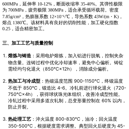
600MPa，延伸率 10-12%，断面收缩率 35-40%。其弹性极限
为 700MPa，疲劳极限 380MPa，适合承受循环载荷。密度
7.85g/cm³，热膨胀系数 12×10⁻⁶/℃，导热系数 43W/(m・K)，
熔点 1380℃。该材料具有良好的切削性能，加工硬化指数
0.25，适合精密加工。
三、加工工艺与质量控制
熔炼与铸造
：采用电炉熔炼，加入铝进行脱氧，控制夹杂
物含量。连铸过程中优化冷却速率，避免中心偏析。铸锭
需经均匀化退火（850℃×12h），消除成分偏析。
热加工与冷成型
：热锻温度范围 900-1150℃，终锻温度
不低于 850℃，锻造比 4-6。冷轧前进行球化退火（720-
750℃×4h），获得球状珠光体组织，改善冷成型性能。
冷轧过程中采用多道次轧制，总变形量控制在 60% 以内，
防止开裂。
热处理工艺
：淬火温度 800-830℃，油冷；回火温度
350-500℃，根据硬度需求调整。典型回火后硬度为 45-