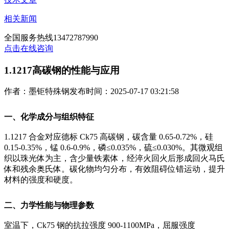
相关新闻
全国服务热线
13472787990
点击在线咨询
1.1217高碳钢的性能与应用
作者：墨钜特殊钢
发布时间：2025-07-17 03:21:58
一、化学成分与组织特征
1.1217 合金对应德标 Ck75 高碳钢，碳含量 0.65-0.72%，硅
0.15-0.35%，锰 0.6-0.9%，磷≤0.035%，硫≤0.030%
。其微观组
织以珠光体为主，含少量铁素体，经淬火回火后形成回火马氏
体和残余奥氏体。碳化物均匀分布，有效阻碍位错运动，提升
材料的强度和硬度。
二、力学性能与物理参数
室温下，Ck75 钢的抗拉强度 900-1100MPa，屈服强度